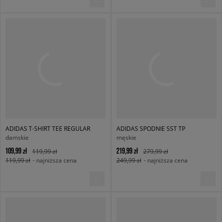
ADIDAS T-SHIRT TEE REGULAR
ADIDAS SPODNIE SST TP
damskie
męskie
109,99 zł
219,99 zł
119,99 zł
279,99 zł
119,99 zł
- najniższa cena
249,99 zł
- najniższa cena