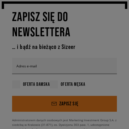
ZAPISZ SIĘ DO
NEWSLETTERA
… i bądź na bieżąco z Sizeer
Adres e-mail
OFERTA DAMSKA
OFERTA MĘSKA
ZAPISZ SIĘ
Administratorem danych osobowych jest Marketing Investment Group S.A. z
siedzibą w Krakowie (31-871), os. Dywizjonu 303 paw. 1, udostępnione