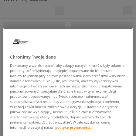
Chronimy Twoje dane
Dokładamy wszelkich starań, aby zakupy naszych Klientów były udane, a
produkty, które wybierają – najlepiej dopasowane do ich potrzeb.
Robimy to jednak przy pełnym poszanowaniu bezpieczeństwa wszystkich
danych osobowych. Kliknij „OK”, jeśli chcesz, abyśmy wykorzystywali
informacje o Twoich zachowaniach na naszej stronie do przygotowania
NEW ERA PLECAK MLB APPLIQUE DELAWARE NYY NEW YORK YANKEES
ADIDAS HANDBALL SPEZIAL
personalizowanych specjalnie dla Ciebie treści, w tym rekomendacji
unisex
męskie
produktów dopasowanych do Twoich potrzeb i zainteresowań,
spersonalizowanych reklam czy zapamiętywanie wybranych preferencji.
179,99 zł
429,99 zł
479,99 zł
W każdej chwili możesz zmienić swoją decyzję i ustawienia dotyczące
479,99 zł
- najniższa cena
plików cookie wybierając „Dostosuj”. Jeśli nie chcesz otrzymywać
spersonalizowanej oferty produktów, dopasowanych do Twoich
preferencji, wybierz „Odrzuć wszystkie”. W celu uzyskania więcej
informacji, przeczytaj naszą
politykę prywatności.