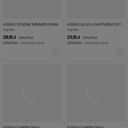
ADIDAS SPODNIE FIREBIRD DENIM
ADIDAS BLUZA Z KAPTUREM OUTL TREF HDY
męskie
męskie
209,99 zł
224,99 zł
349,99 zł
379,99 zł
239,99 zł
- najniższa cena
229,99 zł
- najniższa cena
ADIDAS SUPERSTAR II J
ADIDAS SUPERSTAR II J