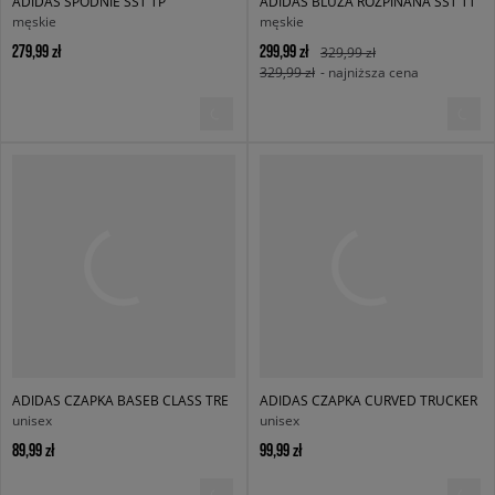
ADIDAS SPODNIE SST TP
ADIDAS BLUZA ROZPINANA SST TT
męskie
męskie
279,99 zł
299,99 zł
329,99 zł
329,99 zł
- najniższa cena
ADIDAS CZAPKA BASEB CLASS TRE
ADIDAS CZAPKA CURVED TRUCKER
unisex
unisex
89,99 zł
99,99 zł