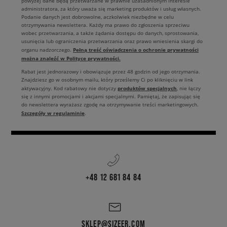
powyżej dane będą przetwarzane w prawnie uzasadnionym interesie
administratora, za który uważa się marketing produktów i usług własnych.
Podanie danych jest dobrowolne, aczkolwiek niezbędne w celu
otrzymywania newslettera. Każdy ma prawo do zgłoszenia sprzeciwu
wobec przetwarzania, a także żądania dostępu do danych, sprostowania,
usunięcia lub ograniczenia przetwarzania oraz prawo wniesienia skargi do
Pełną treść oświadczenia o ochronie prywatności
organu nadzorczego.
można znaleźć w Polityce prywatności.
Rabat jest jednorazowy i obowiązuje przez 48 godzin od jego otrzymania.
Znajdziesz go w osobnym mailu, który prześlemy Ci po kliknięciu w link
produktów specjalnych
aktywacyjny. Kod rabatowy nie dotyczy
, nie łączy
się z innymi promocjami i akcjami specjalnymi. Pamiętaj, że zapisując się
do newslettera wyrażasz zgodę na otrzymywanie treści marketingowych.
Szczegóły w regulaminie
.
+48 12 681 84 84
SKLEP@SIZEER.COM