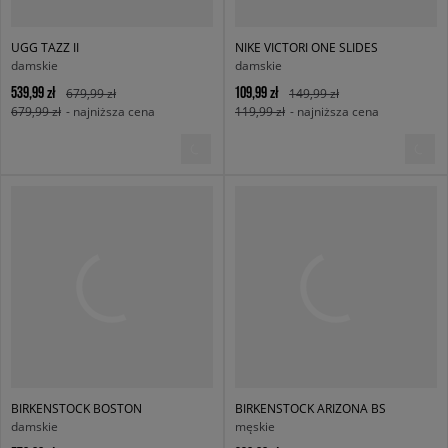
UGG TAZZ II
NIKE VICTORI ONE SLIDES
damskie
damskie
539,99 zł
109,99 zł
679,99 zł
149,99 zł
679,99 zł
- najniższa cena
119,99 zł
- najniższa cena
BIRKENSTOCK BOSTON
BIRKENSTOCK ARIZONA BS
damskie
męskie