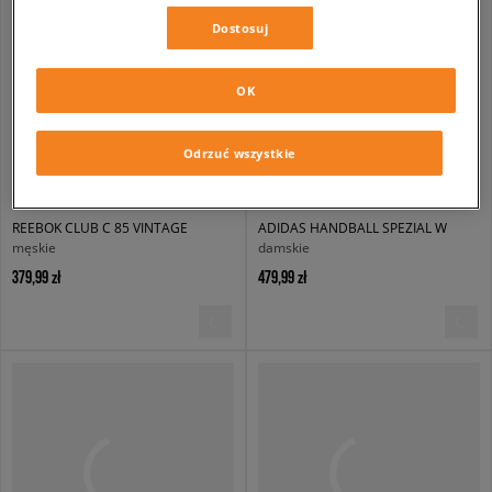
Dostosuj
OK
Odrzuć wszystkie
REEBOK CLUB C 85 VINTAGE
ADIDAS HANDBALL SPEZIAL W
męskie
damskie
379,99 zł
479,99 zł