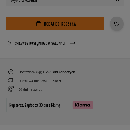
Wybierz rozmiar
DODAJ DO KOSZYKA
SPRAWDŹ DOSTĘPNOŚĆ W SALONACH
Dostawa w ciągu
2 - 5 dni roboczych
Darmowa dostawa od 350 zł
30 dni na zwrot
Kup teraz.
Zapłać za 30 dni z Klarną