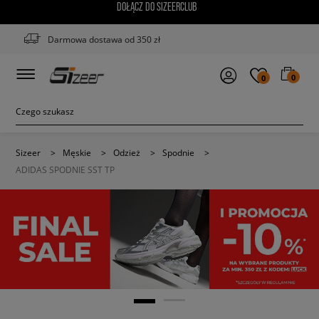
DOŁĄCZ DO SIZEERCLUB
Darmowa dostawa od 350 zł
0
0
Sizeer
>
Męskie
>
Odzież
>
Spodnie
>
ADIDAS SPODNIE SST TP