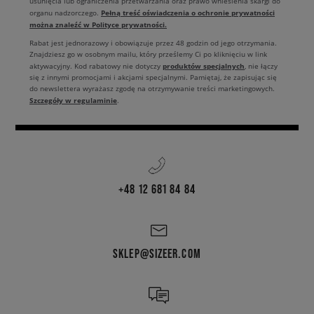
usunięcia lub ograniczenia przetwarzania oraz prawo wniesienia skargi do
Pełną treść oświadczenia o ochronie prywatności
organu nadzorczego.
można znaleźć w Polityce prywatności.
Rabat jest jednorazowy i obowiązuje przez 48 godzin od jego otrzymania.
Znajdziesz go w osobnym mailu, który prześlemy Ci po kliknięciu w link
produktów specjalnych
aktywacyjny. Kod rabatowy nie dotyczy
, nie łączy
się z innymi promocjami i akcjami specjalnymi. Pamiętaj, że zapisując się
do newslettera wyrażasz zgodę na otrzymywanie treści marketingowych.
Szczegóły w regulaminie
.
+48 12 681 84 84
SKLEP@SIZEER.COM