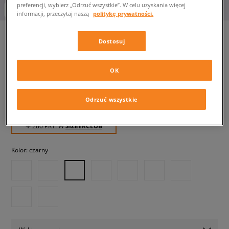
preferencji, wybierz „Odrzuć wszystkie”. W celu uzyskania więcej
-10% za min. 350 zł kod: LUCK
informacji, przeczytaj naszą
politykę prywatności.
Dostosuj
ADIDAS SPODNIE SST TP
męskie, spodnie
OK
Odrzuć wszystkie
279,99 zł
z VAT
✛ 280 PKT. W
SIZEERCLUB
Kolor:
czarny