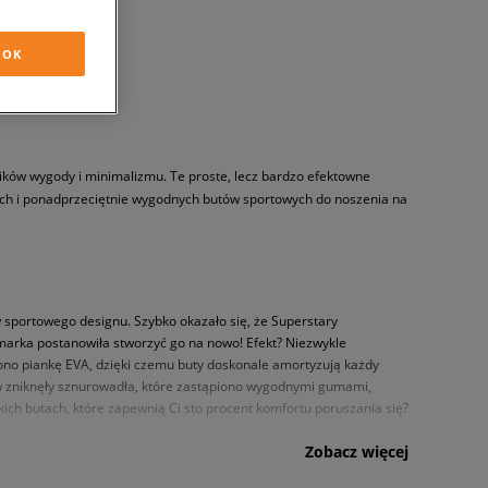
OK
ników wygody i minimalizmu. Te proste, lecz bardzo efektowne
ych i ponadprzeciętnie wygodnych butów sportowych do noszenia na
w sportowego designu. Szybko okazało się, że Superstary
że marka postanowiła stworzyć go na nowo! Efekt? Niezwykle
zono piankę EVA, dzięki czemu buty doskonale amortyzują każdy
ów zniknęły sznurowadła, które zastąpiono wygodnymi gumami,
kich butach, które zapewnią Ci sto procent komfortu poruszania się?
Zobacz więcej