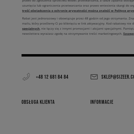
prawo do zgłoszenia sprzeciwu wobec przetwarzania, a także żądania dostęp
usunięcia lub ograniczenia przetwarzania oraz prawo wniesienia skargi do o
treść oświadczenia o ochronie prywatności można znaleźć w Polityce pryw
Rabat jest jednorazowy i obowiązuje przez 48 godzin od jego otrzymania. Zn
mailu, który prześlemy Ci po kliknięciu w link aktywacyjny. Kod rabatowy nie 
specjalnych
, nie łączy się z innymi promocjami i akcjami specjalnymi. Pamięta
Szczeg
newslettera wyrażasz zgodę na otrzymywanie treści marketingowych.
+48 12 681 84 84
SKLEP@SIZEER.
OBSŁUGA KLIENTA
INFORMACJE