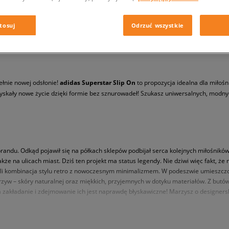
tosuj
Odrzuć wszystkie
ełnie nowej odsłonie!
adidas Superstar Slip On
to propozycja idealna dla miłoś
zyskały nowe życie dzięki formie bez sznurowadeł! Szukasz uniwersalnych, modn
randu. Odkąd pojawił się na półkach sklepów podbijał serca kolejnych miłośnikó
także na ulicach miast. Dziś ten projekt ma status legendy. Nie dziwi więc fakt, 
 czyli kombinacja stylu retro z nowoczesnym minimalizmem. W podeszwie umieszc
zyw – skóry naturalnej oraz miękkich, przyjemnych w dotyku materiałów. Z but
a zakładanie i zdejmowanie ich jest naprawdę błyskawiczne! Marzysz o designers