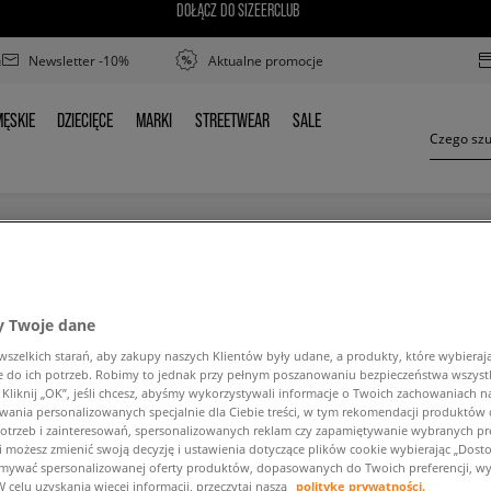
DOŁĄCZ DO SIZEERCLUB
Newsletter -10%
Aktualne promocje
ĘSKIE
DZIECIĘCE
MARKI
STREETWEAR
SALE
MĘSKIE
DZIECIĘCE
MARKI
STREETWEAR
SALE
ADIDAS SUPERSTAR SLIP ON
 Twoje dane
zelkich starań, aby zakupy naszych Klientów były udane, a produkty, które wybierają 
do ich potrzeb. Robimy to jednak przy pełnym poszanowaniu bezpieczeństwa wszyst
liknij „OK”, jeśli chcesz, abyśmy wykorzystywali informacje o Twoich zachowaniach na
wania personalizowanych specjalnie dla Ciebie treści, w tym rekomendacji produktó
ść wyszukanej frazy. Spróbuj użyć mniejszej ilośc
otrzeb i zainteresowań, spersonalizowanych reklam czy zapamiętywanie wybranych pre
i możesz zmienić swoją decyzję i ustawienia dotyczące plików cookie wybierając „Dostosu
ymywać spersonalizowanej oferty produktów, dopasowanych do Twoich preferencji, wy
POWRÓT DO SKLEPU
W celu uzyskania więcej informacji, przeczytaj naszą
politykę prywatności.