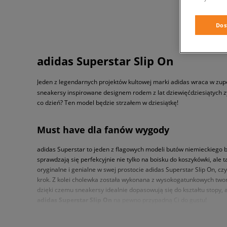
Dos
adidas Superstar Slip On
Jeden z legendarnych projektów kultowej marki adidas wraca w zup
sneakersy inspirowane designem rodem z lat dziewięćdziesiątych 
co dzień? Ten model będzie strzałem w dziesiątkę!
Must have dla fanów wygody
adidas Superstar to jeden z flagowych modeli butów niemieckiego b
sprawdzają się perfekcyjnie nie tylko na boisku do koszykówki, ale 
oryginalne i genialne w swej prostocie adidas Superstar Slip On,
krok. Z kolei cholewka została wykonana z wysokogatunkowych twor
dzięki czemu sneakersy idealnie dopasowują się do kształtu stopy, 
adidas Superstar Slip On
na pewno przypadną Ci do gustu!