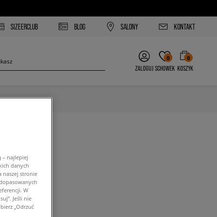
SIZEERCLUB
BLOG
SALONY
KONTAKT
0
0
ZALOGUJ
SCHOWEK
KOSZYK
– najlepiej
kich danych
 naszej stronie
w dopasowanych
i filtrów.
ferencji. W
j”. Jeśli nie
bierz „Odrzuć