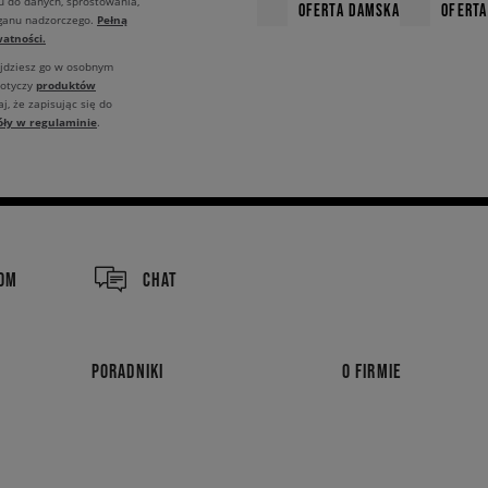
u do danych, sprostowania,
OFERTA DAMSKA
OFERTA
Pełną
rganu nadzorczego.
atności.
ajdziesz go w osobnym
produktów
dotyczy
j, że zapisując się do
óły w regulaminie
.
COM
CHAT
PORADNIKI
O FIRMIE