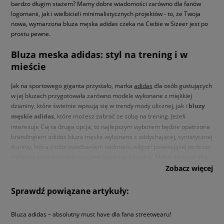
bardzo długim stażem? Mamy dobre wiadomości zarówno dla fanów
logomanii, jak i wielbicieli minimalistycznych projektów - to, że Twoja
nowa, wymarzona bluza męska adidas czeka na Ciebie w Sizeer jest po
prostu pewne.
Bluza meska adidas: styl na trening i w
mieście
Jak na sportowego giganta przystało, marka
adidas
dla osób gustujących
w jej bluzach przygotowała zarówno modele wykonane z miękkiej
dzianiny, które świetnie wpisują się w trendy mody ulicznej, jak i
bluzy
męskie adidas
, które możesz zabrać ze sobą na trening. Jeżeli
interesuje Cię ta druga opcja, to najlepszym wyborem będzie opatrzona
brandingiem adidas bluza męska wykonana z oddychającej, syntetycznej
tkaniny, która z odprowadzaniem nadmiaru wilgoci powstającej podczas
treningu, poradzi sobie znacznie lepiej niż bawełna. Mimo, że naturalny
materiał (z jakiego wykonana jest np. męska bluza adidas bez kaptura
Zobacz więcej
Essential Crew) nie podrażnia skóry i zapewnia ciepło, to niestety chłonie
pot niczym gąbka, dlatego też lepszym wyborem dla aktywnych będzie
Sprawdź powiązane artykuły:
sportowa bluza adidas dla mężczyzn
. Choćby jeden z rozpinanych
modeli opatrzonych na rękawach rozpoznawalnymi trzema paskami.
Bluza adidas – absolutny must have dla fana streetwearu!