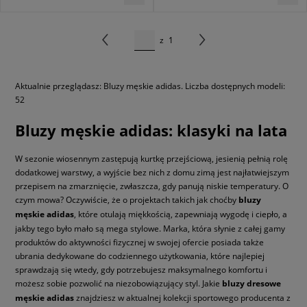
z
1
Aktualnie przeglądasz: Bluzy męskie adidas. Liczba dostępnych modeli:
52
Bluzy męskie adidas: klasyki na lata
W sezonie wiosennym zastępują kurtkę przejściową, jesienią pełnią rolę
dodatkowej warstwy, a wyjście bez nich z domu zimą jest najłatwiejszym
przepisem na zmarznięcie, zwłaszcza, gdy panują niskie temperatury. O
czym mowa? Oczywiście, że o projektach takich jak choćby
bluzy
męskie adidas
, które otulają miękkością, zapewniają wygodę i ciepło, a
jakby tego było mało są mega stylowe. Marka, która słynie z całej gamy
produktów do aktywności fizycznej w swojej ofercie posiada także
ubrania dedykowane do codziennego użytkowania, które najlepiej
sprawdzają się wtedy, gdy potrzebujesz maksymalnego komfortu i
możesz sobie pozwolić na niezobowiązujący styl. Jakie
bluzy dresowe
męskie adidas
znajdziesz w aktualnej kolekcji sportowego producenta z