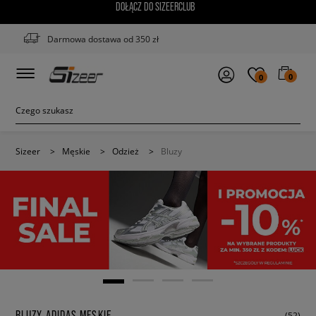
DOŁĄCZ DO SIZEERCLUB
Darmowa dostawa od 350 zł
0
0
Sizeer
>
Męskie
>
Odzież
>
Bluzy
BLUZY ADIDAS MĘSKIE
(52)