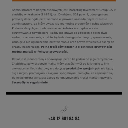
tym razem postaw na kolor!
Bluza adidas dla mężczyzn
w
energetyzującym odcieniu nie tylko urozmaici Twoją codzienną
Administratorem danych osobowych jest Marketing Investment Group S.A. z
garderobę, wprowadzi do stylizacji powiew świeżości i zagwarantuje Ci
siedzibą w Krakowie (31-871), os. Dywizjonu 303 paw. 1, udostępnione
dobry humor przez cały dzień. W końcu kolorowe ubrania, takie jak bluzy
powyżej dane będą przetwarzane w prawnie uzasadnionym interesie
administratora, za który uważa się marketing produktów i usług własnych.
męskie adidas, mają pozytywny wpływ na nasze samopoczucie, nawet
Podanie danych jest dobrowolne, aczkolwiek niezbędne w celu
jeżeli nie zdajemy sobie z tego sprawy. W jakich kolorach występują
otrzymywania newslettera. Każdy ma prawo do zgłoszenia sprzeciwu
męskie bluzy adidas
? Obecnie możemy zaproponować Ci produkty w
wobec przetwarzania, a także żądania dostępu do danych, sprostowania,
usunięcia lub ograniczenia przetwarzania oraz prawo wniesienia skargi do
niemal wszystkich barwach tęczy - pastelowym żółtym,
Pełną treść oświadczenia o ochronie prywatności
organu nadzorczego.
pomarańczowym, fioletowym, bordowym, a także niebieskim i zielonym.
można znaleźć w Polityce prywatności.
Na fanów charakterystycznego stylu tego brandu czekają bluzy z
Rabat jest jednorazowy i obowiązuje przez 48 godzin od jego otrzymania.
dopasowanym krojem, oversizeowe, jak i również niejedna bluza adidas
Znajdziesz go w osobnym mailu, który prześlemy Ci po kliknięciu w link
męska bez kaptura, rozpinana i klasyczna hoodie. Która z nich trafi do
produktów specjalnych
aktywacyjny. Kod rabatowy nie dotyczy
, nie łączy
Twojego koszyka? Niezależnie od tego na jaką się zdecydujesz, możesz
się z innymi promocjami i akcjami specjalnymi. Pamiętaj, że zapisując się
mieć pewność, że wybrana
bluza adidasa męska
jest w 100%
do newslettera wyrażasz zgodę na otrzymywanie treści marketingowych.
Szczegóły w regulaminie
oryginalna, ponieważ w naszym sklepie znajdziesz wyłącznie produkty
.
pochodzące z oficjalnej dystrybucji producenta.
+48 12 681 84 84