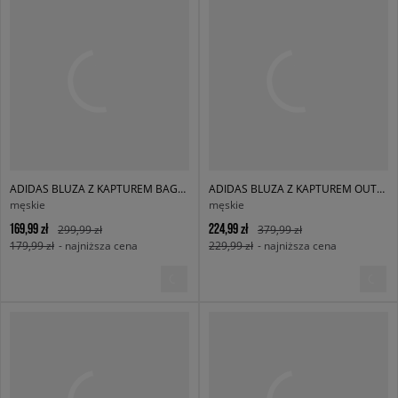
ADIDAS BLUZA Z KAPTUREM BAGGY HOODIE
ADIDAS BLUZA Z KAPTUREM OUTL TREF HDY
męskie
męskie
169,99 zł
224,99 zł
299,99 zł
379,99 zł
179,99 zł
- najniższa cena
229,99 zł
- najniższa cena