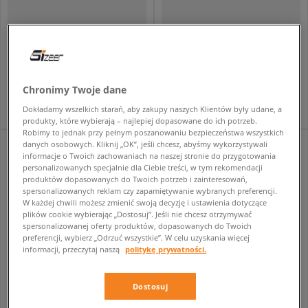
ADIDAS BLUZA ROZPINANA FIREBIRD TT
ADIDAS BLUZA ROZPINANA SST TT
męskie
męskie
224,99 zł
439,99 zł
329,99 zł
229,99 zł
- najniższa cena
Chronimy Twoje dane
Dokładamy wszelkich starań, aby zakupy naszych Klientów były udane, a
produkty, które wybierają – najlepiej dopasowane do ich potrzeb.
Robimy to jednak przy pełnym poszanowaniu bezpieczeństwa wszystkich
danych osobowych. Kliknij „OK”, jeśli chcesz, abyśmy wykorzystywali
informacje o Twoich zachowaniach na naszej stronie do przygotowania
personalizowanych specjalnie dla Ciebie treści, w tym rekomendacji
produktów dopasowanych do Twoich potrzeb i zainteresowań,
spersonalizowanych reklam czy zapamiętywanie wybranych preferencji.
W każdej chwili możesz zmienić swoją decyzję i ustawienia dotyczące
plików cookie wybierając „Dostosuj”. Jeśli nie chcesz otrzymywać
spersonalizowanej oferty produktów, dopasowanych do Twoich
preferencji, wybierz „Odrzuć wszystkie”. W celu uzyskania więcej
informacji, przeczytaj naszą
politykę prywatności.
Dostosuj
ADIDAS BLUZA ROZPINANA SST TT
ADIDAS BLUZA ROZPINANA SST TT
męskie
męskie