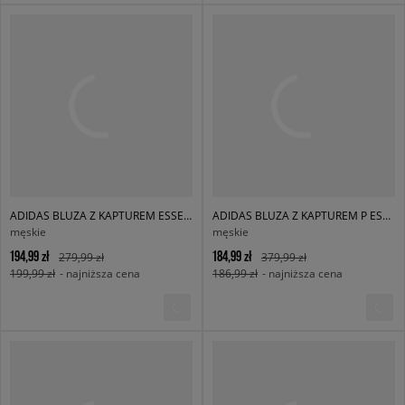
ADIDAS BLUZA Z KAPTUREM ESSENTIAL HOODY
ADIDAS BLUZA Z KAPTUREM P ESS HD
męskie
męskie
194,99 zł
184,99 zł
279,99 zł
379,99 zł
199,99 zł
- najniższa cena
186,99 zł
- najniższa cena