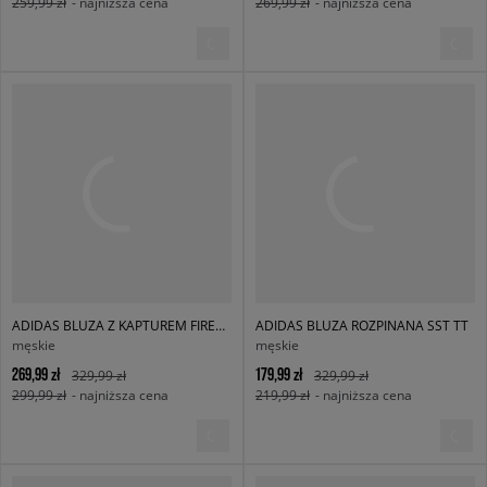
259,99 zł
- najniższa cena
269,99 zł
- najniższa cena
ADIDAS BLUZA Z KAPTUREM FIREBIRD TT
ADIDAS BLUZA ROZPINANA SST TT
męskie
męskie
269,99 zł
179,99 zł
329,99 zł
329,99 zł
299,99 zł
- najniższa cena
219,99 zł
- najniższa cena