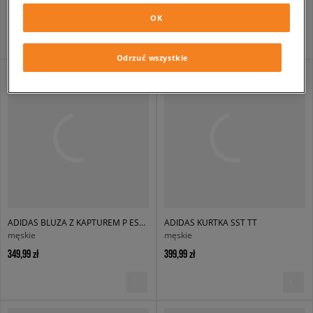
349,99 zł
349,99 zł
OK
Odrzuć wszystkie
ADIDAS BLUZA Z KAPTUREM P ESS HD
ADIDAS KURTKA SST TT
męskie
męskie
349,99 zł
399,99 zł