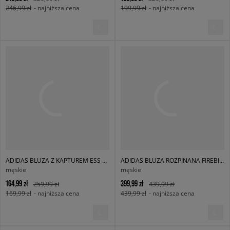
246,99 zł
- najniższa cena
199,99 zł
- najniższa cena
ADIDAS BLUZA Z KAPTUREM ESS HD
ADIDAS BLUZA ROZPINANA FIREBIRD DENIM
męskie
męskie
164,99 zł
399,99 zł
259,99 zł
439,99 zł
169,99 zł
- najniższa cena
439,99 zł
- najniższa cena