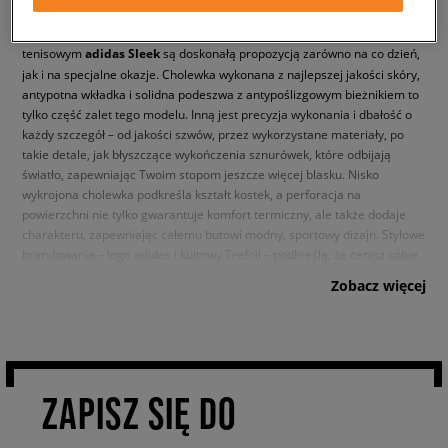
kompromis między komfortem, na który zasługujesz, a modnym
lookiem, którego potrzebujesz. Inspirowane kultowym obuwiem
tenisowym
adidas Sleek
są doskonałą propozycją zarówno na co dzień,
jak i na specjalne okazje. Cholewka wykonana z najlepszej jakości skóry,
antypotna wkładka i solidna podeszwa z antypoślizgowym bieżnikiem to
tylko część zalet tego modelu. Inną jest precyzja wykonania i dbałość o
każdy szczegół – od jakości szwów, przez wykorzystane materiały, po
takie detale, jak błyszczące wykończenia sznurówek, które odbijają
światło, zapewniając Twoim stopom jeszcze więcej blasku. Nisko
wykrojona cholewka podkreśla kształt kostek, a perforacja na
powierzchni nie tylko gwarantuje komfort termiczny, ale także dodaje
charakteru, zapewniając całemu butowi modny, sportowy dizajn. Stylowe
brandowania – logo adidas i kultowy Trefoil – podkreślą, że cenisz sobie
to, co oryginalne i niezawodne; poświadczą też o Twoim
Zobacz więcej
niezaprzeczalnym guście.
Wyjątkowy look
Ale wygoda i klasycznie sportowy wygląd to wciąż nie wszystkie zalety
ZAPISZ SIĘ DO
sneakersów Sleek. Jeśli pragniesz sportowo looku z pewnością docenisz
kształt cholewki – smukły i dopasowany, dzięki któremu stopa prezentuje
się wyjątkowo. Dokładnie tak, jak lubisz! Która z wersji kolorystycznych