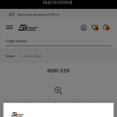
DOŁĄCZ DO SIZEERCLUB
Darmowa dostawa od 350 zł
0
0
Sizeer
>
adidas Sleek
ADIDAS SLEEK
Zmień treść wyszukanej frazy. Spróbuj użyć mniejszej
ilości filtrów.