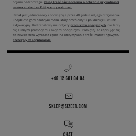
Pełną treść oświadczenia o ochronie prywatności
organu nadzorczego.
można znaleźć w Polityce prywatności.
Rabat jest jednorazowy i obowiązuje przez 48 godzin od jego otrzymania.
Znajdziesz go w osobnym mailu, który prześlemy Ci po kliknięciu w link
produktów specjalnych
aktywacyjny. Kod rabatowy nie dotyczy
, nie łączy
się z innymi promocjami i akcjami specjalnymi. Pamiętaj, że zapisując się
do newslettera wyrażasz zgodę na otrzymywanie treści marketingowych.
Szczegóły w regulaminie
.
+48 12 681 84 84
SKLEP@SIZEER.COM
CHAT