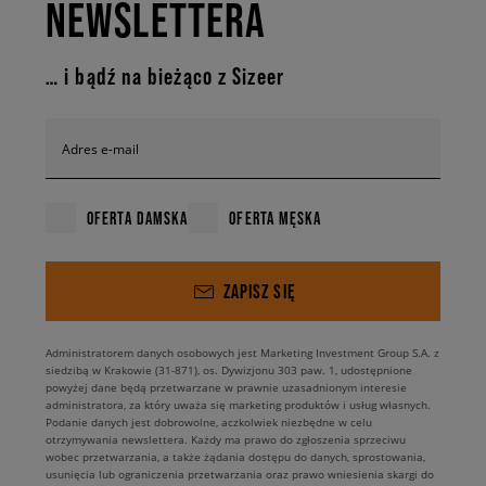
NEWSLETTERA
najlepiej do Ciebie pasuje? Oprzyj swoją stylizację na nieśmiertelnym
kontraście, wybierając model z białą podeszwą i czarną cholewką lub
postaw na wersję all white, doskonałą na lato. Brzmi nudno? A może
… i bądź na bieżąco z Sizeer
potrzebujesz czegoś bardziej energetyzującego? Właśnie na Ciebie
czekają kobiece i żywiołowe sneakersy w odcieniach różu. Ulubiony
model zakładaj do szortów, dopasowanych dżinsów lub spodni typu
boyfriend, a nawet do sukienek czy modnych spódnic maxi. Niezależnie
Adres e-mail
od tego, na co postawisz, adidas Sleek dotrzymają Ci kroku. To must
have w szafie każdej miłośniczki luźnego, miejskiego stylu – wygodne,
ponadczasowe i unikalne. Dokładnie jak Ty!
OFERTA DAMSKA
OFERTA MĘSKA
ZAPISZ SIĘ
Administratorem danych osobowych jest Marketing Investment Group S.A. z
siedzibą w Krakowie (31-871), os. Dywizjonu 303 paw. 1, udostępnione
powyżej dane będą przetwarzane w prawnie uzasadnionym interesie
administratora, za który uważa się marketing produktów i usług własnych.
Podanie danych jest dobrowolne, aczkolwiek niezbędne w celu
otrzymywania newslettera. Każdy ma prawo do zgłoszenia sprzeciwu
wobec przetwarzania, a także żądania dostępu do danych, sprostowania,
usunięcia lub ograniczenia przetwarzania oraz prawo wniesienia skargi do