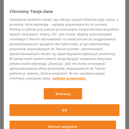
POWRÓT DO SKLEPU
Chronimy Twoje dane
Dokładamy wszelkich starań, aby zakupy naszych Klientów były udane, a
produkty, które wybierają – najlepiej dopasowane do ich potrzeb.
Robimy to jednak przy pełnym poszanowaniu bezpieczeństwa wszystkich
danych osobowych. Kliknij „OK”, jeśli chcesz, abyśmy wykorzystywali
adidas Sleek
informacje o Twoich zachowaniach na naszej stronie do przygotowania
personalizowanych specjalnie dla Ciebie treści, w tym rekomendacji
produktów dopasowanych do Twoich potrzeb i zainteresowań,
Modne adidas Sleek dla koneserek streatwear’u
spersonalizowanych reklam czy zapamiętywanie wybranych preferencji.
W każdej chwili możesz zmienić swoją decyzję i ustawienia dotyczące
plików cookie wybierając „Dostosuj”. Jeśli nie chcesz otrzymywać
Jesteś pełna energii, kreacja to Twoja pasja, ale choć podążasz za
spersonalizowanej oferty produktów, dopasowanych do Twoich
wygodą, chcesz pozostać kobieca… i wolna. Uważasz, że to sprzeczności
preferencji, wybierz „Odrzuć wszystkie”. W celu uzyskania więcej
nie do pogodzenia? Błąd! Streetwear kocha takie kontrasty, a adidas,
informacji, przeczytaj naszą
politykę prywatności.
kultowy brand z Niemiec, wychodzi naprzeciw oczekiwaniom takich osób
jak Ty! Nie wierzysz? Okryj zalety
adidas Sleek
i poznaj nowy wymiar
Dostosuj
miejskiego looku!
Sportowe inspiracje
OK
Lekkie i wygodne sneakersy, które pasują do każdej stylówki? Oto one!
Odrzuć wszystkie
Nowa propozycja słynnej marki spod znaku trzech pasków to idealny