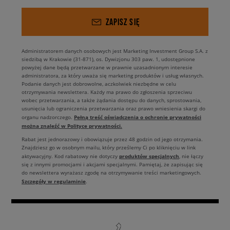
ZAPISZ SIĘ
Administratorem danych osobowych jest Marketing Investment Group S.A. z
siedzibą w Krakowie (31-871), os. Dywizjonu 303 paw. 1, udostępnione
powyżej dane będą przetwarzane w prawnie uzasadnionym interesie
administratora, za który uważa się marketing produktów i usług własnych.
Podanie danych jest dobrowolne, aczkolwiek niezbędne w celu
otrzymywania newslettera. Każdy ma prawo do zgłoszenia sprzeciwu
wobec przetwarzania, a także żądania dostępu do danych, sprostowania,
usunięcia lub ograniczenia przetwarzania oraz prawo wniesienia skargi do
Pełną treść oświadczenia o ochronie prywatności
organu nadzorczego.
można znaleźć w Polityce prywatności.
Rabat jest jednorazowy i obowiązuje przez 48 godzin od jego otrzymania.
Znajdziesz go w osobnym mailu, który prześlemy Ci po kliknięciu w link
produktów specjalnych
aktywacyjny. Kod rabatowy nie dotyczy
, nie łączy
się z innymi promocjami i akcjami specjalnymi. Pamiętaj, że zapisując się
do newslettera wyrażasz zgodę na otrzymywanie treści marketingowych.
Szczegóły w regulaminie
.