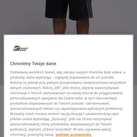
Chronimy Twoje dane
Dokładamy wszelkich starań, aby zakupy naszych Klientów były udane, a
produkty, które wybierają – najlepiej dopasowane do ich potrzeb.
Robimy to jednak przy pełnym poszanowaniu bezpieczeństwa wszystkich
danych osobowych. Kliknij „OK”, jeśli chcesz, abyśmy wykorzystywali
informacje o Twoich zachowaniach na naszej stronie do przygotowania
personalizowanych specjalnie dla Ciebie treści, w tym rekomendacji
produktów dopasowanych do Twoich potrzeb i zainteresowań,
ADIDAS SZORTY FIREBIRD
spersonalizowanych reklam czy zapamiętywanie wybranych preferencji.
W każdej chwili możesz zmienić swoją decyzję i ustawienia dotyczące
męskie, szorty
plików cookie wybierając „Dostosuj”. Jeśli nie chcesz otrzymywać
spersonalizowanej oferty produktów, dopasowanych do Twoich
preferencji, wybierz „Odrzuć wszystkie”. W celu uzyskania więcej
189,99 zł
informacji, przeczytaj naszą
politykę prywatności.
z VAT