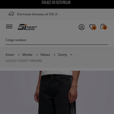
DOŁĄCZ DO SIZEERCLUB
Darmowa dostawa od 350 zł
0
0
Sizeer
>
Męskie
>
Odzież
>
Szorty
>
ADIDAS SZORTY FIREBIRD