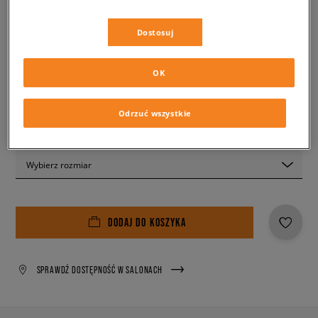
299,99 zł
-37%
(najniższa cena z 30 dni przed obniżką)
299,99 zł
-37%
(Cena początkowa)
Dostosuj
✛ 190 PKT. W
SIZEERCLUB
OK
Kolor:
czarny
Odrzuć wszystkie
Wybierz rozmiar
DODAJ DO KOSZYKA
SPRAWDŹ DOSTĘPNOŚĆ W SALONACH