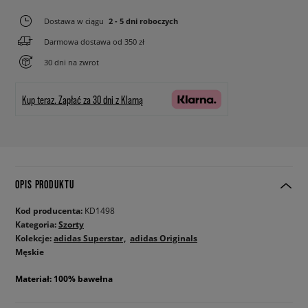
Dostawa w ciągu
2 - 5 dni roboczych
Darmowa dostawa od 350 zł
30 dni na zwrot
Kup teraz.
Zapłać za 30 dni z Klarną
OPIS PRODUKTU
Kod producenta:
KD1498
Kategoria:
Szorty
Kolekcje:
adidas Superstar
adidas Originals
Męskie
Materiał: 100% bawełna