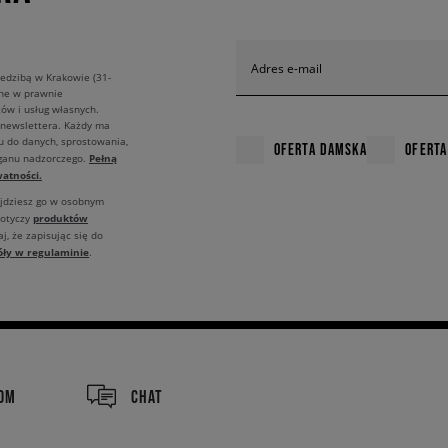
Adres e-mail
edzibą w Krakowie (31-
ane w prawnie
ów i usług własnych.
 newslettera. Każdy ma
u do danych, sprostowania,
OFERTA DAMSKA
OFERTA
Pełną
rganu nadzorczego.
atności.
ajdziesz go w osobnym
produktów
dotyczy
j, że zapisując się do
óły w regulaminie
.
COM
CHAT