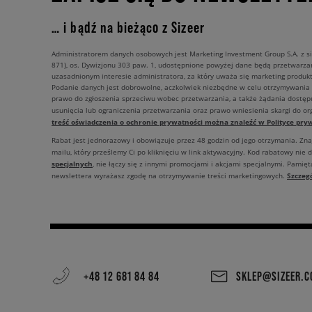
… i bądź na bieżąco z Sizeer
Administratorem danych osobowych jest Marketing Investment Group S.A. z si
871), os. Dywizjonu 303 paw. 1, udostępnione powyżej dane będą przetwarz
uzasadnionym interesie administratora, za który uważa się marketing produkt
Podanie danych jest dobrowolne, aczkolwiek niezbędne w celu otrzymywania
prawo do zgłoszenia sprzeciwu wobec przetwarzania, a także żądania dostęp
usunięcia lub ograniczenia przetwarzania oraz prawo wniesienia skargi do o
treść oświadczenia o ochronie prywatności można znaleźć w Polityce pryw
Rabat jest jednorazowy i obowiązuje przez 48 godzin od jego otrzymania. Zn
mailu, który prześlemy Ci po kliknięciu w link aktywacyjny. Kod rabatowy nie 
specjalnych
, nie łączy się z innymi promocjami i akcjami specjalnymi. Pamięta
Szczeg
newslettera wyrażasz zgodę na otrzymywanie treści marketingowych.
+48 12 681 84 84
SKLEP@SIZEER.