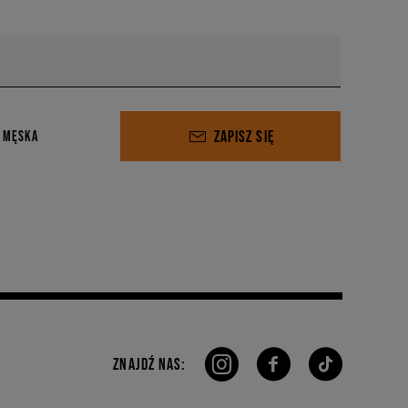
ZAPISZ SIĘ
 MĘSKA
ZNAJDŹ NAS: