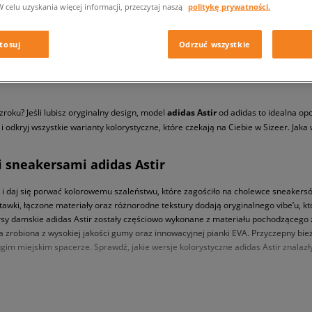
W celu uzyskania więcej informacji, przeczytaj naszą
politykę prywatności.
tosuj
Odrzuć wszystkie
roku? Jeśli lubisz oryginalny design, model
adidas Astir
od adidas to idealna opc
i odkryj wszystkie warianty kolorystyczne, które czekają na Ciebie w Sizeer. Jaka w
i sneakersami adidas Astir
u i daj się porwać kolorowemu szaleństwu, które zagościło na cholewce sneakersó
 łączone materiały oraz różnorodne tekstury dodają oryginalnego vibe’u, któr
sy damskie adidas Astir zostały częściowo wykonane z materiału pochodzącego z 
zrobiona z wysokiej jakości gumy oraz innowacyjnej pianki EVA. Przyczepny bieżn
m miejskim spacerze. Sprawdź, jakie wersje kolorystyczne adidas Astir znalazły s
 w oryginalnym wydaniu