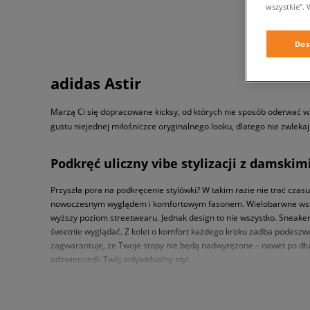
wszystkie”. 
Dos
adidas Astir
Marzą Ci się dopracowane kicksy, od których nie sposób oderwać wz
gustu niejednej miłośniczce oryginalnego looku, dlatego nie zwlekaj 
Podkręć uliczny vibe stylizacji z damskim
Przyszła pora na podkręcenie stylówki? W takim razie nie trać czas
nowoczesnym wyglądem i komfortowym fasonem. Wielobarwne wstawki,
wyższy poziom streetwearu. Jednak design to nie wszystko. Sneaker
świetnie wyglądać. Z kolei o komfort każdego kroku zadba podeszwa 
zagwarantuje, że Twoje stopy nie będą nadwyrężone – nawet po długi
odzwierciedli Twój indywidualny styl.
Sneakersy adidas Astir – miejski design