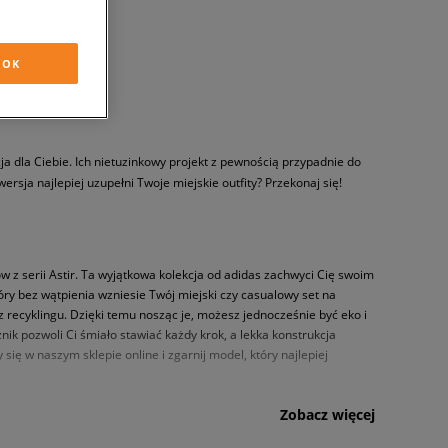
OK
ja dla Ciebie. Ich nietuzinkowy projekt z pewnością przypadnie do
ersja najlepiej uzupełni Twoje miejskie outfity? Przekonaj się!
w z serii Astir. Ta wyjątkowa kolekcja od adidas zachwyci Cię swoim
y bez wątpienia wzniesie Twój miejski czy casualowy set na
recyklingu. Dzięki temu nosząc je, możesz jednocześnie być eko i
ik pozwoli Ci śmiało stawiać każdy krok, a lekka konstrukcja
ię w naszym sklepie online i zgarnij model, który najlepiej
Zobacz więcej