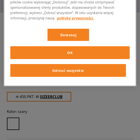
plików cookie wybierając „Dostosuj”. Jeśli nie chcesz otrzymywać
spersonalizowanej oferty produktów, dopasowanych do Twoich
preferencji, wybierz „Odrzuć wszystkie”. W celu uzyskania więcej
informacji, przeczytaj naszą
politykę prywatności.
Dostosuj
WMNS AIR JORDAN 1 MID SE
V2
damskie, sneakersy
OK
449,99 zł
z VAT
Odrzuć wszystkie
529,99 zł
-15%
(najniższa cena od momentu wprowadzenia produktu)
649,99 zł
-31%
(Cena początkowa)
✛ 450 PKT. W
SIZEERCLUB
Kolor:
szary