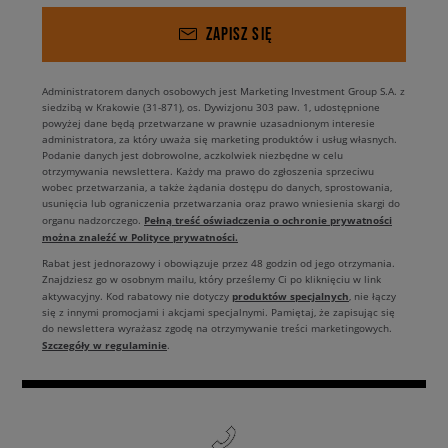
ZAPISZ SIĘ
Administratorem danych osobowych jest Marketing Investment Group S.A. z
siedzibą w Krakowie (31-871), os. Dywizjonu 303 paw. 1, udostępnione
powyżej dane będą przetwarzane w prawnie uzasadnionym interesie
administratora, za który uważa się marketing produktów i usług własnych.
Podanie danych jest dobrowolne, aczkolwiek niezbędne w celu
otrzymywania newslettera. Każdy ma prawo do zgłoszenia sprzeciwu
wobec przetwarzania, a także żądania dostępu do danych, sprostowania,
usunięcia lub ograniczenia przetwarzania oraz prawo wniesienia skargi do
Pełną treść oświadczenia o ochronie prywatności
organu nadzorczego.
można znaleźć w Polityce prywatności.
Rabat jest jednorazowy i obowiązuje przez 48 godzin od jego otrzymania.
Znajdziesz go w osobnym mailu, który prześlemy Ci po kliknięciu w link
produktów specjalnych
aktywacyjny. Kod rabatowy nie dotyczy
, nie łączy
się z innymi promocjami i akcjami specjalnymi. Pamiętaj, że zapisując się
do newslettera wyrażasz zgodę na otrzymywanie treści marketingowych.
Szczegóły w regulaminie
.