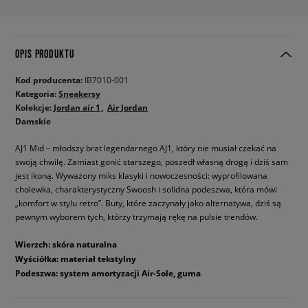
OPIS PRODUKTU
Kod producenta:
IB7010-001
Kategoria:
Sneakersy
Kolekcje:
Jordan air 1
Air Jordan
Damskie
AJ1 Mid – młodszy brat legendarnego AJ1, który nie musiał czekać na
swoją chwilę. Zamiast gonić starszego, poszedł własną drogą i dziś sam
jest ikoną. Wyważony miks klasyki i nowoczesności: wyprofilowana
cholewka, charakterystyczny Swoosh i solidna podeszwa, która mówi
„komfort w stylu retro”. Buty, które zaczynały jako alternatywa, dziś są
pewnym wyborem tych, którzy trzymają rękę na pulsie trendów.
Wierzch: skóra naturalna
Wyściółka: materiał tekstylny
Podeszwa: system amortyzacji Air-Sole, guma