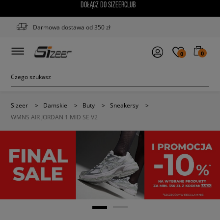
DOŁĄCZ DO SIZEERCLUB
Darmowa dostawa od 350 zł
0
0
Sizeer
>
Damskie
>
Buty
>
Sneakersy
>
WMNS AIR JORDAN 1 MID SE V2