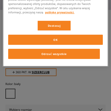
spersonalizowanej oferty produktów, dopasowanych do Twoich
preferencji, wybierz „Odrzuć wszystkie”. W celu uzyskania więcej
informacji, przeczytaj naszą
politykę prywatności.
Dostosuj
WMNS AIR JORDAN 1 MID
damskie, sneakersy
OK
359,99 zł
z VAT
Odrzuć wszystkie
459,99 zł
-22%
(najniższa cena z 30 dni przed obniżką)
599,99 zł
-40%
(Cena początkowa)
✛ 360 PKT. W
SIZEERCLUB
Kolor:
biały
Wybierz rozmiar