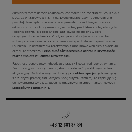
Administratorem danych osobowych jest Marketing Investment Group S.A. z
siedzibą w Krakowie (31-871), os. Dywizjonu 303 paw. 1, udostępnione
powyżej dane będą przetwarzane w prawnie uzasadnionym interesie
administratora, za który uważa się marketing produktów i usług własnych.
Podanie danych jest dobrowolne, aczkolwiek niezbędne w celu
otrzymywania newslettera. Każdy ma prawo do zgłoszenia sprzeciwu
wobec przetwarzania, a także żądania dostępu do danych, sprostowania,
usunięcia lub ograniczenia przetwarzania oraz prawo wniesienia skargi do
Pełną treść oświadczenia o ochronie prywatności
organu nadzorczego.
można znaleźć w Polityce prywatności.
Rabat jest jednorazowy i obowiązuje przez 48 godzin od jego otrzymania.
Znajdziesz go w osobnym mailu, który prześlemy Ci po kliknięciu w link
produktów specjalnych
aktywacyjny. Kod rabatowy nie dotyczy
, nie łączy
się z innymi promocjami i akcjami specjalnymi. Pamiętaj, że zapisując się
do newslettera wyrażasz zgodę na otrzymywanie treści marketingowych.
Szczegóły w regulaminie
.
+48 12 681 84 84