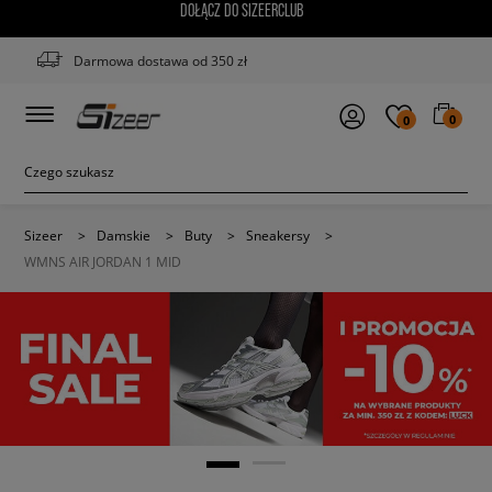
DOŁĄCZ DO SIZEERCLUB
Darmowa dostawa od 350 zł
0
0
Sizeer
>
Damskie
>
Buty
>
Sneakersy
>
WMNS AIR JORDAN 1 MID