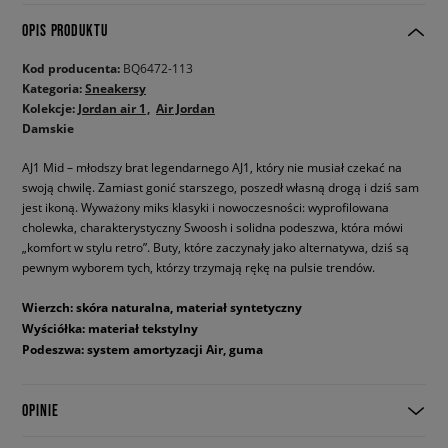
OPIS PRODUKTU
Kod producenta:
BQ6472-113
Kategoria:
Sneakersy
Kolekcje:
Jordan air 1
Air Jordan
Damskie
AJ1 Mid – młodszy brat legendarnego AJ1, który nie musiał czekać na
swoją chwilę. Zamiast gonić starszego, poszedł własną drogą i dziś sam
jest ikoną. Wyważony miks klasyki i nowoczesności: wyprofilowana
cholewka, charakterystyczny Swoosh i solidna podeszwa, która mówi
„komfort w stylu retro”. Buty, które zaczynały jako alternatywa, dziś są
pewnym wyborem tych, którzy trzymają rękę na pulsie trendów.
Wierzch: skóra naturalna, materiał syntetyczny
Wyściółka: materiał tekstylny
Podeszwa: system amortyzacji Air, guma
OPINIE