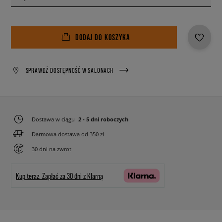
DODAJ DO KOSZYKA
SPRAWDŹ DOSTĘPNOŚĆ W SALONACH
Dostawa w ciągu
2 - 5 dni roboczych
Darmowa dostawa od 350 zł
30 dni na zwrot
Kup teraz.
Zapłać za 30 dni z Klarną