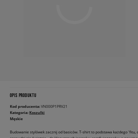
OPIS PRODUKTU
Kod producenta:
VN000P1PRV21
Kategoria:
Koszulki
Męskie
Budowanie stylówek zacznij od basiców. T-shirt to podstawa każdego 'fitu, 