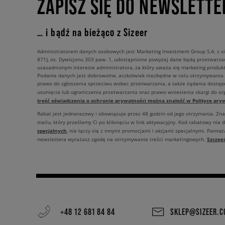
ZAPISZ SIĘ DO NEWSLETTE
… i bądź na bieżąco z Sizeer
Administratorem danych osobowych jest Marketing Investment Group S.A. z si
871), os. Dywizjonu 303 paw. 1, udostępnione powyżej dane będą przetwarz
uzasadnionym interesie administratora, za który uważa się marketing produkt
Podanie danych jest dobrowolne, aczkolwiek niezbędne w celu otrzymywania
prawo do zgłoszenia sprzeciwu wobec przetwarzania, a także żądania dostęp
usunięcia lub ograniczenia przetwarzania oraz prawo wniesienia skargi do o
treść oświadczenia o ochronie prywatności można znaleźć w Polityce pryw
Rabat jest jednorazowy i obowiązuje przez 48 godzin od jego otrzymania. Zn
mailu, który prześlemy Ci po kliknięciu w link aktywacyjny. Kod rabatowy nie 
specjalnych
, nie łączy się z innymi promocjami i akcjami specjalnymi. Pamięta
Szczeg
newslettera wyrażasz zgodę na otrzymywanie treści marketingowych.
+48 12 681 84 84
SKLEP@SIZEER.