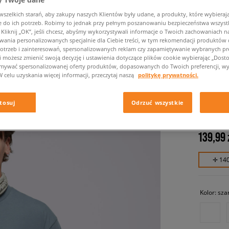
zelkich starań, aby zakupy naszych Klientów były udane, a produkty, które wybierają 
do ich potrzeb. Robimy to jednak przy pełnym poszanowaniu bezpieczeństwa wszyst
liknij „OK”, jeśli chcesz, abyśmy wykorzystywali informacje o Twoich zachowaniach na
wania personalizowanych specjalnie dla Ciebie treści, w tym rekomendacji produktó
otrzeb i zainteresowań, spersonalizowanych reklam czy zapamiętywanie wybranych pre
i możesz zmienić swoją decyzję i ustawienia dotyczące plików cookie wybierając „Dostosu
ymywać spersonalizowanej oferty produktów, dopasowanych do Twoich preferencji, wy
W celu uzyskania więcej informacji, przeczytaj naszą
politykę prywatności.
VANS T-
męskie, ko
tosuj
Odrzuć wszystkie
139,99 
✛ 14
Kolor:
sza