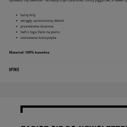
sprawdzi się świetnie - do klasycznych jeansów, comfy joggerów, a nawet s
luźny krój
okrągły, wzmocniony dekolt
przewiewna dzianina
haft z logo Vans na piersi
stonowana kolorystyka
Materiał: 100% bawełna
OPINIE