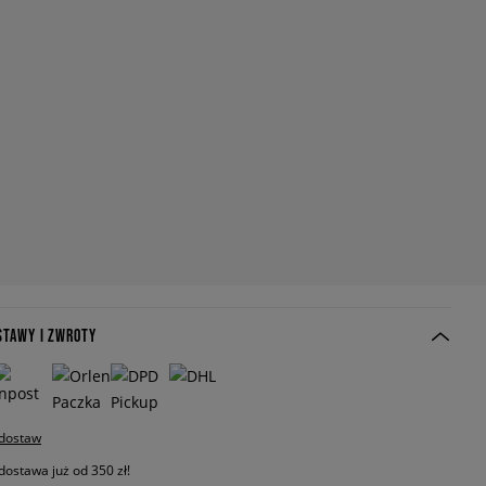
STAWY I ZWROTY
 dostaw
stawa już od 350 zł!