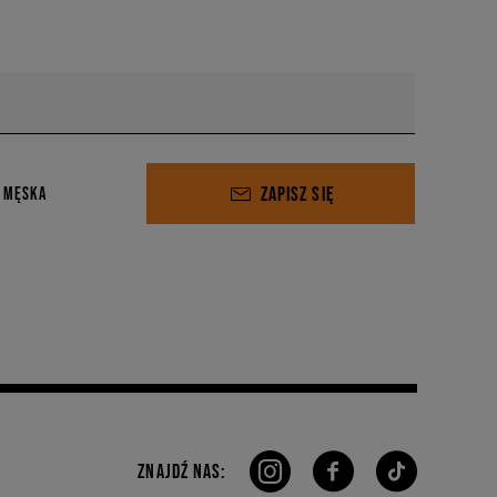
ZAPISZ SIĘ
 MĘSKA
ZNAJDŹ NAS: