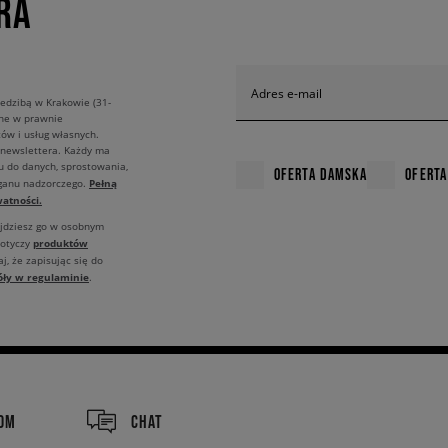
RA
Adres e-mail
edzibą w Krakowie (31-
ane w prawnie
ów i usług własnych.
 newslettera. Każdy ma
u do danych, sprostowania,
OFERTA DAMSKA
OFERTA
Pełną
rganu nadzorczego.
atności.
ajdziesz go w osobnym
produktów
dotyczy
j, że zapisując się do
óły w regulaminie
.
COM
CHAT