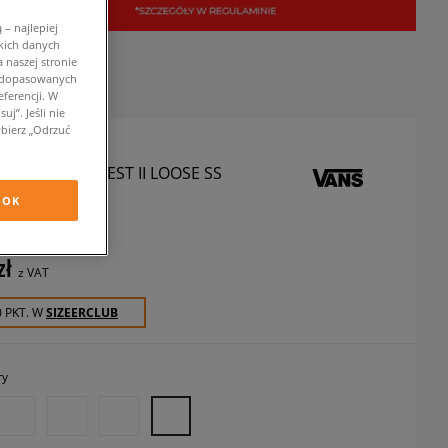
– najlepiej
kich danych
 naszej stronie
w dopasowanych
ferencji. W
j”. Jeśli nie
bierz „Odrzuć
SHIRT LEFT CHEST II LOOSE SS
szulki
OK
zł
z VAT
0 PKT. W
SIZEERCLUB
ry