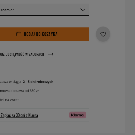
 rozmiar
DODAJ DO KOSZYKA
WDŹ DOSTĘPNOŚĆ W SALONACH
tawa w ciągu
2 - 5 dni roboczych
mowa dostawa od 350 zł
dni na zwrot
Zapłać za 30 dni z Klarną