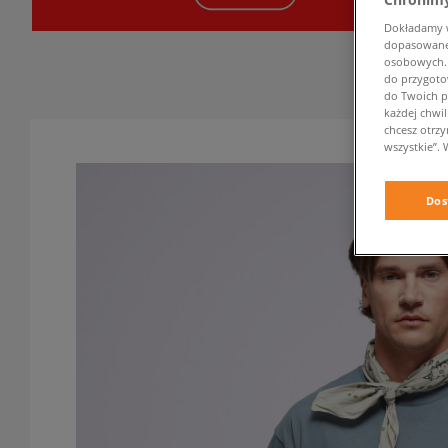
Dokładamy ws
dopasowane 
osobowych. K
do przygoto
do Twoich p
każdej chwil
chcesz otrz
wszystkie”. 
Dos