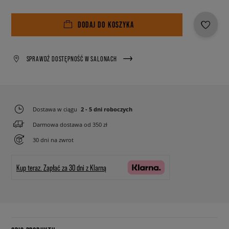
DODAJ DO KOSZYKA
SPRAWDŹ DOSTĘPNOŚĆ W SALONACH
Dostawa w ciągu
2 - 5 dni roboczych
Darmowa dostawa od 350 zł
30 dni na zwrot
Kup teraz.
Zapłać za 30 dni z Klarną