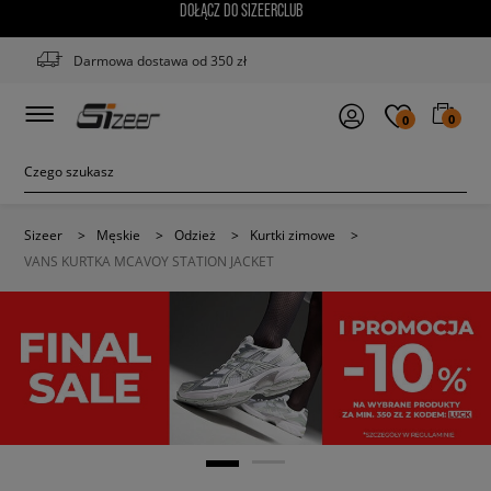
DOŁĄCZ DO SIZEERCLUB
Darmowa dostawa od 350 zł
0
0
Sizeer
>
Męskie
>
Odzież
>
Kurtki zimowe
>
VANS KURTKA MCAVOY STATION JACKET