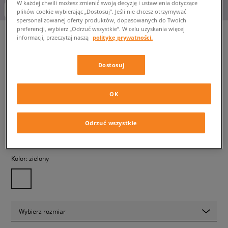
W każdej chwili możesz zmienić swoją decyzję i ustawienia dotyczące
-10% za min. 350 zł kod: LUCK
plików cookie wybierając „Dostosuj”. Jeśli nie chcesz otrzymywać
spersonalizowanej oferty produktów, dopasowanych do Twoich
preferencji, wybierz „Odrzuć wszystkie”. W celu uzyskania więcej
informacji, przeczytaj naszą
politykę prywatności.
VANS KURTKA MCAVOY
Dostosuj
STATION JACKET
męskie, kurtki zimowe
OK
399,99 zł
z VAT
Odrzuć wszystkie
✛ 400 PKT. W
SIZEERCLUB
Kolor:
zielony
Wybierz rozmiar