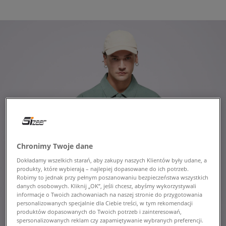
Chronimy Twoje dane
Dokładamy wszelkich starań, aby zakupy naszych Klientów były udane, a
produkty, które wybierają – najlepiej dopasowane do ich potrzeb.
Robimy to jednak przy pełnym poszanowaniu bezpieczeństwa wszystkich
danych osobowych. Kliknij „OK”, jeśli chcesz, abyśmy wykorzystywali
informacje o Twoich zachowaniach na naszej stronie do przygotowania
personalizowanych specjalnie dla Ciebie treści, w tym rekomendacji
produktów dopasowanych do Twoich potrzeb i zainteresowań,
spersonalizowanych reklam czy zapamiętywanie wybranych preferencji.