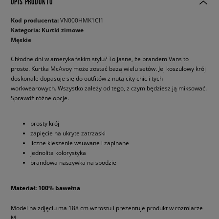
OPIS PRODUKTU
Kod producenta:
VN000HMK1CI1
Kategoria:
Kurtki zimowe
Męskie
Chłodne dni w amerykańskim stylu? To jasne, że brandem Vans to
proste. Kurtka McAvoy może zostać bazą wielu setów. Jej koszulowy krój
doskonale dopasuje się do outfitów z nutą city chic i tych
workwearowych. Wszystko zależy od tego, z czym będziesz ją miksować.
Sprawdź różne opcje.
prosty krój
zapięcie na ukryte zatrzaski
liczne kieszenie wsuwane i zapinane
jednolita kolorystyka
brandowa naszywka na spodzie
Materiał: 100% bawełna
Model na zdjęciu ma 188 cm wzrostu i prezentuje produkt w rozmiarze
M.