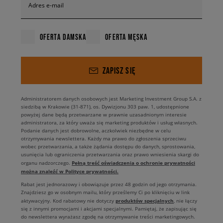
Adres e-mail
OFERTA DAMSKA
OFERTA MĘSKA
ZAPISZ SIĘ
Administratorem danych osobowych jest Marketing Investment Group S.A. z
siedzibą w Krakowie (31-871), os. Dywizjonu 303 paw. 1, udostępnione
powyżej dane będą przetwarzane w prawnie uzasadnionym interesie
administratora, za który uważa się marketing produktów i usług własnych.
Podanie danych jest dobrowolne, aczkolwiek niezbędne w celu
otrzymywania newslettera. Każdy ma prawo do zgłoszenia sprzeciwu
wobec przetwarzania, a także żądania dostępu do danych, sprostowania,
usunięcia lub ograniczenia przetwarzania oraz prawo wniesienia skargi do
Pełną treść oświadczenia o ochronie prywatności
organu nadzorczego.
można znaleźć w Polityce prywatności.
Rabat jest jednorazowy i obowiązuje przez 48 godzin od jego otrzymania.
Znajdziesz go w osobnym mailu, który prześlemy Ci po kliknięciu w link
produktów specjalnych
aktywacyjny. Kod rabatowy nie dotyczy
, nie łączy
się z innymi promocjami i akcjami specjalnymi. Pamiętaj, że zapisując się
do newslettera wyrażasz zgodę na otrzymywanie treści marketingowych.