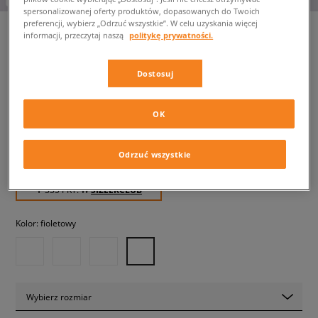
spersonalizowanej oferty produktów, dopasowanych do Twoich
preferencji, wybierz „Odrzuć wszystkie”. W celu uzyskania więcej
informacji, przeczytaj naszą
politykę prywatności.
VANS HYLANE
Dostosuj
damskie, trampki
OK
334,99 zł
z VAT
339,99 zł
-1%
(najniższa cena od momentu wprowadzenia produktu)
Odrzuć wszystkie
429,99 zł
-22%
(Cena początkowa)
✛ 335 PKT. W
SIZEERCLUB
Kolor:
fioletowy
Wybierz rozmiar