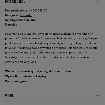
OPIS PRODUKTU
Kod producenta:
VN000D1J4C61
Kategoria:
Trampki
Kolekcje:
Vans Hylane
Damskie
Stworzone dla skaterów, uwielbiane przez subkulturę emo. Choć ich
przeszłość może sugerować, że nie są dla wszystkich, dziś są głównym
punktem normcorowych stylizacji. Vans Hylane przywołują retro klimat
lat 2000 i nawiązują swoją sylwetką do modelu Upland z 1999 roku. Ich
gruby, wyściełany język, podeszwa typu cupsole i pasek boczny
Sidestripe 3D tworzą efekt w duchu oldschool. Idealny do zestawów
effortless i off-duty look.
Wierzch: materiał syntetyczny, skóra naturalna
Wyściółka: materiał tekstylny
Podeszwa: guma
OPINIE