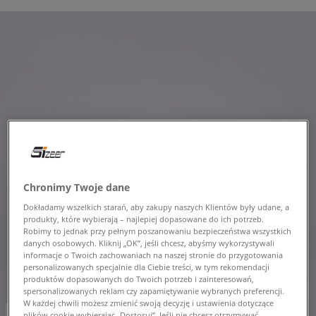
Chronimy Twoje dane
Dokładamy wszelkich starań, aby zakupy naszych Klientów były udane, a
produkty, które wybierają – najlepiej dopasowane do ich potrzeb.
Robimy to jednak przy pełnym poszanowaniu bezpieczeństwa wszystkich
danych osobowych. Kliknij „OK”, jeśli chcesz, abyśmy wykorzystywali
informacje o Twoich zachowaniach na naszej stronie do przygotowania
personalizowanych specjalnie dla Ciebie treści, w tym rekomendacji
produktów dopasowanych do Twoich potrzeb i zainteresowań,
spersonalizowanych reklam czy zapamiętywanie wybranych preferencji.
W każdej chwili możesz zmienić swoją decyzję i ustawienia dotyczące
-10% za min. 350 zł kod: LUCK
plików cookie wybierając „Dostosuj”. Jeśli nie chcesz otrzymywać