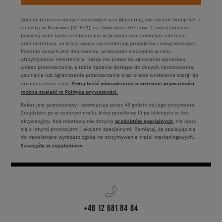
Administratorem danych osobowych jest Marketing Investment Group S.A. z
siedzibą w Krakowie (31-871), os. Dywizjonu 303 paw. 1, udostępnione
powyżej dane będą przetwarzane w prawnie uzasadnionym interesie
administratora, za który uważa się marketing produktów i usług własnych.
Podanie danych jest dobrowolne, aczkolwiek niezbędne w celu
otrzymywania newslettera. Każdy ma prawo do zgłoszenia sprzeciwu
wobec przetwarzania, a także żądania dostępu do danych, sprostowania,
usunięcia lub ograniczenia przetwarzania oraz prawo wniesienia skargi do
Pełną treść oświadczenia o ochronie prywatności
organu nadzorczego.
można znaleźć w Polityce prywatności.
Rabat jest jednorazowy i obowiązuje przez 48 godzin od jego otrzymania.
Znajdziesz go w osobnym mailu, który prześlemy Ci po kliknięciu w link
produktów specjalnych
aktywacyjny. Kod rabatowy nie dotyczy
, nie łączy
się z innymi promocjami i akcjami specjalnymi. Pamiętaj, że zapisując się
do newslettera wyrażasz zgodę na otrzymywanie treści marketingowych.
Szczegóły w regulaminie
.
+48 12 681 84 84