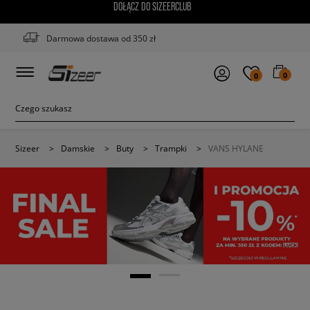
DOŁĄCZ DO SIZEERCLUB
Darmowa dostawa od 350 zł
0
0
Sizeer
>
Damskie
>
Buty
>
Trampki
>
VANS HYLANE