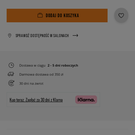
DODAJ DO KOSZYKA
SPRAWDŹ DOSTĘPNOŚĆ W SALONACH
Dostawa w ciągu
2 - 5 dni roboczych
Darmowa dostawa od 350 zł
30 dni na zwrot
Kup teraz.
Zapłać za 30 dni z Klarną