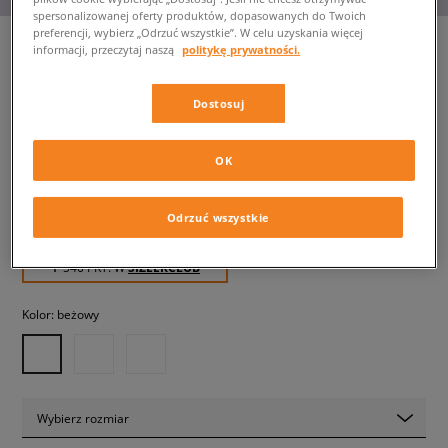
spersonalizowanej oferty produktów, dopasowanych do Twoich
preferencji, wybierz „Odrzuć wszystkie”. W celu uzyskania więcej
informacji, przeczytaj naszą
politykę prywatności.
UGG W LO LOWMEL
Dostosuj
damskie, casual
OK
539,99 zł
z VAT
679,99 zł
-21%
(najniższa cena od momentu wprowadzenia produktu)
Odrzuć wszystkie
679,99 zł
-21%
(Cena początkowa)
✛ 540 PKT. W
SIZEERCLUB
Kolor:
beżowy
Wybierz rozmiar