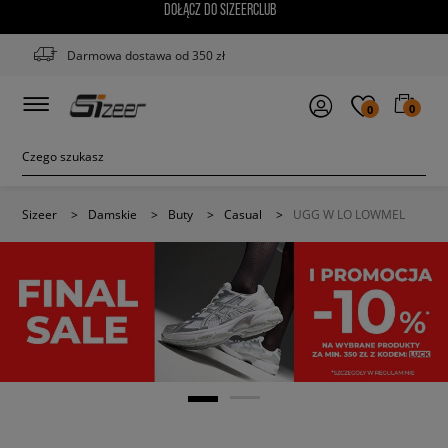
DOŁĄCZ DO SIZEERCLUB
Darmowa dostawa od 350 zł
0
0
Sizeer
>
Damskie
>
Buty
>
Casual
>
UGG W LO LOWMEL