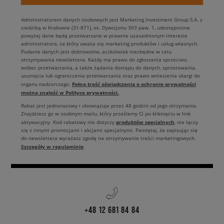
Administratorem danych osobowych jest Marketing Investment Group S.A. z
siedzibą w Krakowie (31-871), os. Dywizjonu 303 paw. 1, udostępnione
powyżej dane będą przetwarzane w prawnie uzasadnionym interesie
administratora, za który uważa się marketing produktów i usług własnych.
Podanie danych jest dobrowolne, aczkolwiek niezbędne w celu
otrzymywania newslettera. Każdy ma prawo do zgłoszenia sprzeciwu
wobec przetwarzania, a także żądania dostępu do danych, sprostowania,
usunięcia lub ograniczenia przetwarzania oraz prawo wniesienia skargi do
Pełną treść oświadczenia o ochronie prywatności
organu nadzorczego.
można znaleźć w Polityce prywatności.
Rabat jest jednorazowy i obowiązuje przez 48 godzin od jego otrzymania.
Znajdziesz go w osobnym mailu, który prześlemy Ci po kliknięciu w link
produktów specjalnych
aktywacyjny. Kod rabatowy nie dotyczy
, nie łączy
się z innymi promocjami i akcjami specjalnymi. Pamiętaj, że zapisując się
do newslettera wyrażasz zgodę na otrzymywanie treści marketingowych.
Szczegóły w regulaminie
.
+48 12 681 84 84