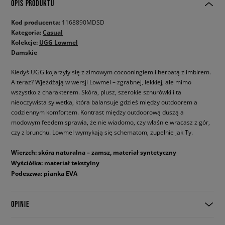
OPIS PRODUKTU
Kod producenta:
1168890MDSD
Kategoria:
Casual
Kolekcje:
UGG Lowmel
Damskie
Kiedyś UGG kojarzyły się z zimowym cocooningiem i herbatą z imbirem.
A teraz? Wjeżdżają w wersji Lowmel – zgrabnej, lekkiej, ale mimo
wszystko z charakterem. Skóra, plusz, szerokie sznurówki i ta
nieoczywista sylwetka, która balansuje gdzieś między outdoorem a
codziennym komfortem. Kontrast między outdoorową duszą a
modowym feedem sprawia, że nie wiadomo, czy właśnie wracasz z gór,
czy z brunchu. Lowmel wymykają się schematom, zupełnie jak Ty.
Wierzch: skóra naturalna – zamsz, materiał syntetyczny
Wyściółka: materiał tekstylny
Podeszwa: pianka EVA
OPINIE