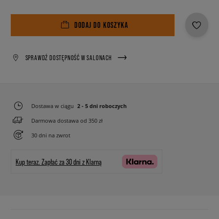
DODAJ DO KOSZYKA
SPRAWDŹ DOSTĘPNOŚĆ W SALONACH
Dostawa w ciągu
2 - 5 dni roboczych
Darmowa dostawa od 350 zł
30 dni na zwrot
Kup teraz.
Zapłać za 30 dni z Klarną