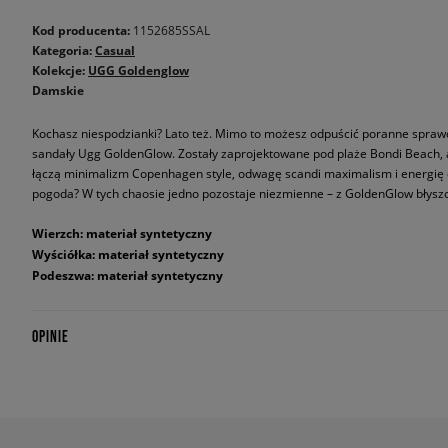
Kod producenta:
1152685SSAL
Kategoria:
Casual
Kolekcje:
UGG Goldenglow
Damskie
Kochasz niespodzianki? Lato też. Mimo to możesz odpuścić poranne spra
sandały Ugg GoldenGlow. Zostały zaprojektowane pod plaże Bondi Beach, ale
łączą minimalizm Copenhagen style, odwagę scandi maximalism i energię d
pogoda? W tych chaosie jedno pozostaje niezmienne – z GoldenGlow błysz
Wierzch: materiał syntetyczny
Wyściółka: materiał syntetyczny
Podeszwa: materiał syntetyczny
OPINIE