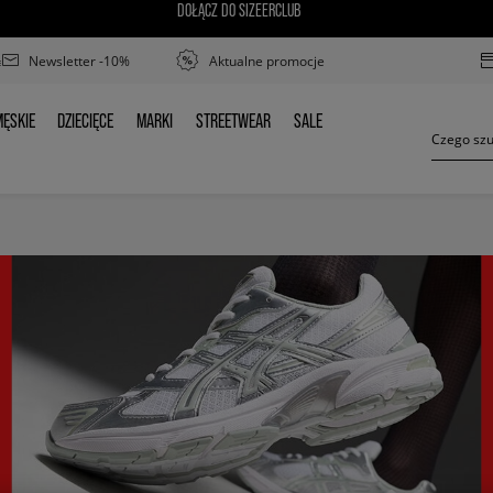
DOŁĄCZ DO SIZEERCLUB
Newsletter -10%
Aktualne promocje
ĘSKIE
DZIECIĘCE
MARKI
STREETWEAR
SALE
MĘSKIE
DZIECIĘCE
MARKI
STREETWEAR
SALE