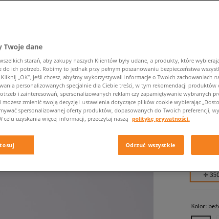
 Twoje dane
zelkich starań, aby zakupy naszych Klientów były udane, a produkty, które wybierają 
do ich potrzeb. Robimy to jednak przy pełnym poszanowaniu bezpieczeństwa wszyst
liknij „OK”, jeśli chcesz, abyśmy wykorzystywali informacje o Twoich zachowaniach na
UGG W
wania personalizowanych specjalnie dla Ciebie treści, w tym rekomendacji produktó
otrzeb i zainteresowań, spersonalizowanych reklam czy zapamiętywanie wybranych pre
damskie, 
i możesz zmienić swoją decyzję i ustawienia dotyczące plików cookie wybierając „Dostosu
ymywać spersonalizowanej oferty produktów, dopasowanych do Twoich preferencji, wy
W celu uzyskania więcej informacji, przeczytaj naszą
politykę prywatności.
349,99 
419,99 zł
tosuj
Odrzuć wszystkie
499,99 zł
✛ 35
Kolor:
beż