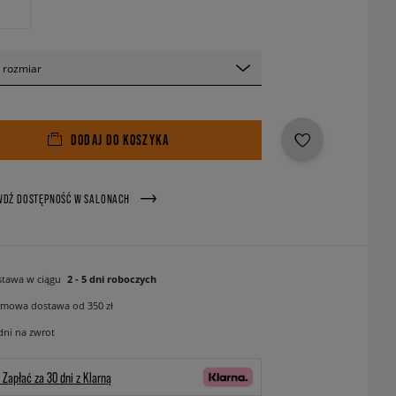
 rozmiar
DODAJ DO KOSZYKA
WDŹ DOSTĘPNOŚĆ W SALONACH
tawa w ciągu
2 - 5 dni roboczych
mowa dostawa od 350 zł
dni na zwrot
Zapłać za 30 dni z Klarną