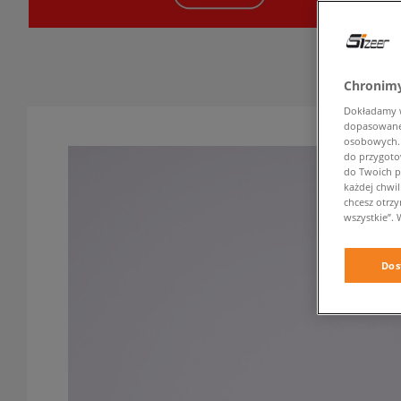
Chronimy
Dokładamy ws
dopasowane 
osobowych. K
do przygoto
do Twoich p
każdej chwil
chcesz otrz
wszystkie”. 
Dos