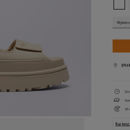
Wybierz
SPRA
Dos
Dar
30 
Kup teraz.