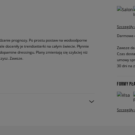
Szczegóły
Darmowa do
wdzanie prognozy. Po prostu postaw na wodoodporne
 doceniły je trendsetterki na całym świecie. Płynnie
Zawsze da
opamine dressingu. Plany zmieniają się szybciej niż
Czas dosta
czysz. Zawsze.
umowy spr
30 dni na 
FORMY PŁ
Szczegóły 