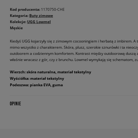
Kod producenta:
1170750-CHE
Kategoria:
Buty zimowe
Kolekcje:
UGG Lowmel
Męskie
Kiedyś UGG kojarzyły się z zimowym cocooningiem i herbatą z imbirem. A te
mimo wszystko z charakterem. Skóra, plusz, szerokie sznurówki i ta nieocz
outdoorem a codziennym komfortem. Kontrast między outdoorową duszą 
właśnie wracasz z gór, czy z brunchu. Lowmel wymykają się schematom, zup
Wierzch: skóra naturalna, materiał tekstylny
Wyściółka: materiał tekstylny
Podeszwa: pianka EVA, guma
OPINIE