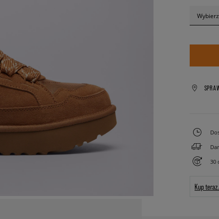
Wybierz
SPRA
Dos
Dar
30 
Kup teraz.