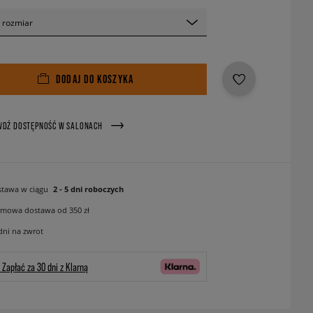
 rozmiar
DODAJ DO KOSZYKA
WDŹ DOSTĘPNOŚĆ W SALONACH
tawa w ciągu
2 - 5 dni roboczych
mowa dostawa od 350 zł
dni na zwrot
Zapłać za 30 dni z Klarną