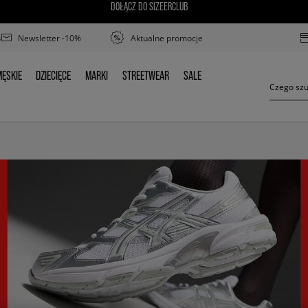
DOŁĄCZ DO SIZEERCLUB
Newsletter -10%
Aktualne promocje
ĘSKIE
DZIECIĘCE
MARKI
STREETWEAR
SALE
MĘSKIE
DZIECIĘCE
MARKI
STREETWEAR
SALE