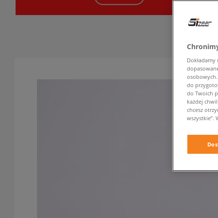
Chronimy
Dokładamy ws
dopasowane 
osobowych. K
do przygoto
do Twoich p
każdej chwil
chcesz otrz
wszystkie”. 
Dos