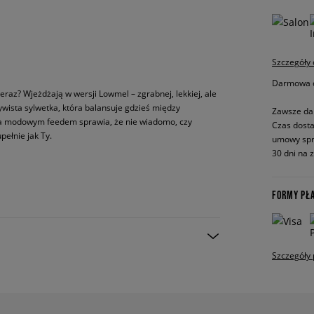
Szczegóły
Darmowa do
raz? Wjeżdżają w wersji Lowmel – zgrabnej, lekkiej, ale
ywista sylwetka, która balansuje gdzieś między
Zawsze da
a modowym feedem sprawia, że nie wiadomo, czy
Czas dosta
ełnie jak Ty.
umowy spr
30 dni na 
FORMY PŁ
Szczegóły 