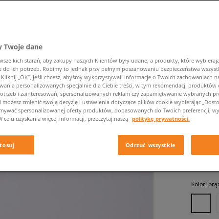
 Twoje dane
zelkich starań, aby zakupy naszych Klientów były udane, a produkty, które wybierają 
do ich potrzeb. Robimy to jednak przy pełnym poszanowaniu bezpieczeństwa wszyst
liknij „OK”, jeśli chcesz, abyśmy wykorzystywali informacje o Twoich zachowaniach na
UGG M
wania personalizowanych specjalnie dla Ciebie treści, w tym rekomendacji produktó
otrzeb i zainteresowań, spersonalizowanych reklam czy zapamiętywanie wybranych pre
męskie, b
i możesz zmienić swoją decyzję i ustawienia dotyczące plików cookie wybierając „Dostosu
ymywać spersonalizowanej oferty produktów, dopasowanych do Twoich preferencji, wy
W celu uzyskania więcej informacji, przeczytaj naszą
politykę prywatności.
769,99 
tosuj
Odrzuć wszystkie
✛ 77
Kolor:
brą