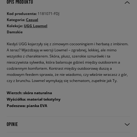
OPIS PRODUKTU
Kod producenta:
1181071-FDJ
Kategoria:
Casual
Kolekcje:
UGG Lowmel
Damskie
Kiedyś UGG kojarzyły się z zimowym cocooningiem i herbatą z imbirem.
A teraz? Wjeżdżają w wersji Lowmel – zgrabnej, lekkiej, ale mimo
wszystko z charakterem. Skóra, plusz, szerokie sznurówki i ta
nieoczywista sylwetka, która balansuje gdzieś między outdoorem a
codziennym komfortem. Kontrast między outdoorową duszą a
modowym feedem sprawia, że nie wiadomo, czy właśnie wracasz z gór,
czy z brunchu. Lowmel wymykają się schematom, zupełnie jak Ty.
Wierzch: skóra naturalna
Wyściółka: materiał tekstylny
Podeszwa: pianka EVA
OPINIE