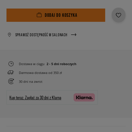
DODAJ DO KOSZYKA
SPRAWDŹ DOSTĘPNOŚĆ W SALONACH
Dostawa w ciągu
2 - 5 dni roboczych
Darmowa dostawa od 350 zł
30 dni na zwrot
Kup teraz.
Zapłać za 30 dni z Klarną