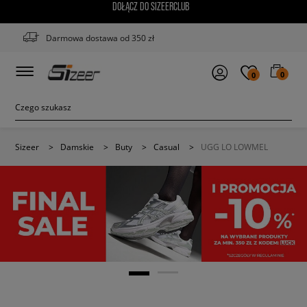
DOŁĄCZ DO SIZEERCLUB
Darmowa dostawa od 350 zł
0
0
Sizeer
>
Damskie
>
Buty
>
Casual
>
UGG LO LOWMEL