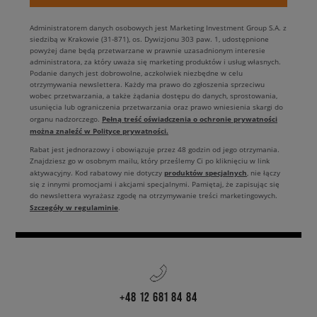
Administratorem danych osobowych jest Marketing Investment Group S.A. z
siedzibą w Krakowie (31-871), os. Dywizjonu 303 paw. 1, udostępnione
powyżej dane będą przetwarzane w prawnie uzasadnionym interesie
administratora, za który uważa się marketing produktów i usług własnych.
Podanie danych jest dobrowolne, aczkolwiek niezbędne w celu
otrzymywania newslettera. Każdy ma prawo do zgłoszenia sprzeciwu
wobec przetwarzania, a także żądania dostępu do danych, sprostowania,
usunięcia lub ograniczenia przetwarzania oraz prawo wniesienia skargi do
Pełną treść oświadczenia o ochronie prywatności
organu nadzorczego.
można znaleźć w Polityce prywatności.
Rabat jest jednorazowy i obowiązuje przez 48 godzin od jego otrzymania.
Znajdziesz go w osobnym mailu, który prześlemy Ci po kliknięciu w link
produktów specjalnych
aktywacyjny. Kod rabatowy nie dotyczy
, nie łączy
się z innymi promocjami i akcjami specjalnymi. Pamiętaj, że zapisując się
do newslettera wyrażasz zgodę na otrzymywanie treści marketingowych.
Szczegóły w regulaminie
.
+48 12 681 84 84