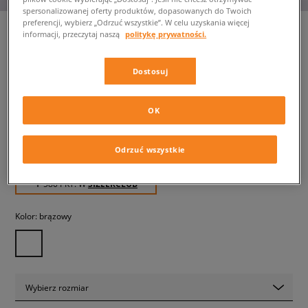
spersonalizowanej oferty produktów, dopasowanych do Twoich
preferencji, wybierz „Odrzuć wszystkie”. W celu uzyskania więcej
informacji, przeczytaj naszą
politykę prywatności.
UGG LO LOWMEL
Dostosuj
damskie, casual
OK
579,99 zł
z VAT
729,99 zł
-21%
(najniższa cena z 30 dni przed obniżką)
Odrzuć wszystkie
729,99 zł
-21%
(Cena początkowa)
✛ 580 PKT. W
SIZEERCLUB
Kolor:
brązowy
Wybierz rozmiar