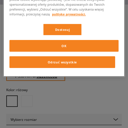
spersonalizowanej oferty produktów, dopasowanych do Twoich
preferencji, wybierz „Odrzuć wszystkie”. W celu uzyskania więcej
informacji, przeczytaj naszą
politykę prywatności.
UGG GOLDENGLOW
Dostosuj
damskie, casual
OK
349,99 zł
z VAT
399,99 zł
-13%
(najniższa cena z 30 dni przed obniżką)
Odrzuć wszystkie
499,99 zł
-30%
(Cena początkowa)
✛ 350 PKT. W
SIZEERCLUB
Kolor:
różowy
Wybierz rozmiar