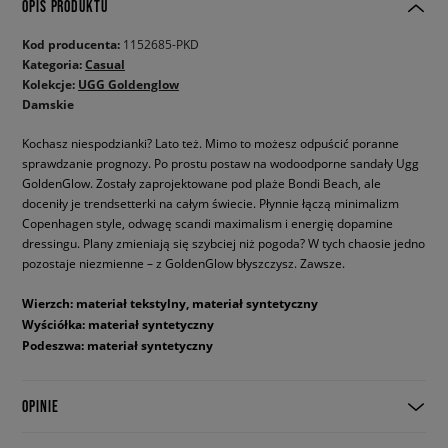
OPIS PRODUKTU
Kod producenta:
1152685-PKD
Kategoria:
Casual
Kolekcje:
UGG Goldenglow
Damskie
Kochasz niespodzianki? Lato też. Mimo to możesz odpuścić poranne
sprawdzanie prognozy. Po prostu postaw na wodoodporne sandały Ugg
GoldenGlow. Zostały zaprojektowane pod plaże Bondi Beach, ale
doceniły je trendsetterki na całym świecie. Płynnie łączą minimalizm
Copenhagen style, odwagę scandi maximalism i energię dopamine
dressingu. Plany zmieniają się szybciej niż pogoda? W tych chaosie jedno
pozostaje niezmienne – z GoldenGlow błyszczysz. Zawsze.
Wierzch: materiał tekstylny, materiał syntetyczny
Wyściółka: materiał syntetyczny
Podeszwa: materiał syntetyczny
OPINIE