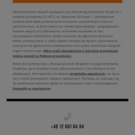
Administratorem danych osobowych jest Marketing Investment Group S.A. z
siedzibą w Krakowie (31-871), os. Dywizjonu 303 paw. 1, udostępnione
powyżej dane będą przetwarzane w prawnie uzasadnionym interesie
administratora, za który uważa się marketing produktów i usług własnych.
Podanie danych jest dobrowolne, aczkolwiek niezbędne w celu
otrzymywania newslettera. Każdy ma prawo do zgłoszenia sprzeciwu
wobec przetwarzania, a także żądania dostępu do danych, sprostowania,
usunięcia lub ograniczenia przetwarzania oraz prawo wniesienia skargi do
Pełną treść oświadczenia o ochronie prywatności
organu nadzorczego.
można znaleźć w Polityce prywatności.
Rabat jest jednorazowy i obowiązuje przez 48 godzin od jego otrzymania.
Znajdziesz go w osobnym mailu, który prześlemy Ci po kliknięciu w link
produktów specjalnych
aktywacyjny. Kod rabatowy nie dotyczy
, nie łączy
się z innymi promocjami i akcjami specjalnymi. Pamiętaj, że zapisując się
do newslettera wyrażasz zgodę na otrzymywanie treści marketingowych.
Szczegóły w regulaminie
.
+48 12 681 84 84