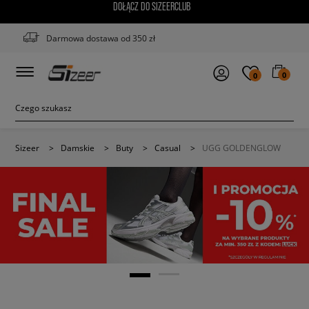
DOŁĄCZ DO SIZEERCLUB
Darmowa dostawa od 350 zł
0
0
Sizeer
>
Damskie
>
Buty
>
Casual
>
UGG GOLDENGLOW