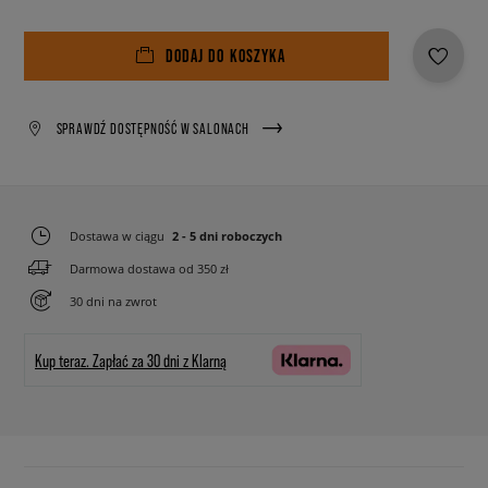
DODAJ DO KOSZYKA
SPRAWDŹ DOSTĘPNOŚĆ W SALONACH
Dostawa w ciągu
2 - 5 dni roboczych
Darmowa dostawa od 350 zł
30 dni na zwrot
Kup teraz.
Zapłać za 30 dni z Klarną