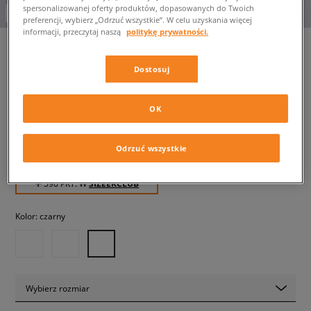
spersonalizowanej oferty produktów, dopasowanych do Twoich
-10% za min. 350 zł kod: LUCK
preferencji, wybierz „Odrzuć wszystkie”. W celu uzyskania więcej
informacji, przeczytaj naszą
politykę prywatności.
Dostosuj
UGG CLASSIC ULTRA MINI
PLATFORM
dziecięce, buty zimowe
OK
Odrzuć wszystkie
589,99 zł
z VAT
✛ 590 PKT. W
SIZEERCLUB
Kolor:
czarny
Wybierz rozmiar