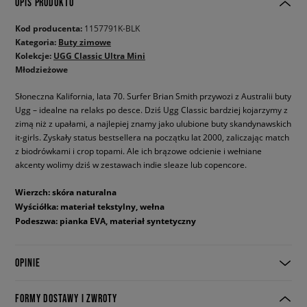
OPIS PRODUKTU
Kod producenta:
1157791K-BLK
Kategoria:
Buty zimowe
Kolekcje:
UGG Classic Ultra Mini
Młodzieżowe
Słoneczna Kalifornia, lata 70. Surfer Brian Smith przywozi z Australii buty
Ugg – idealne na relaks po desce. Dziś Ugg Classic bardziej kojarzymy z
zimą niż z upałami, a najlepiej znamy jako ulubione buty skandynawskich
it-girls. Zyskały status bestsellera na początku lat 2000, zaliczając match
z biodrówkami i crop topami. Ale ich brązowe odcienie i wełniane
akcenty wolimy dziś w zestawach indie sleaze lub copencore.
Wierzch: skóra naturalna
Wyściółka: materiał tekstylny, wełna
Podeszwa: pianka EVA, materiał syntetyczny
OPINIE
FORMY DOSTAWY I ZWROTY