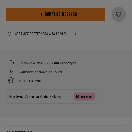
DODAJ DO KOSZYKA
SPRAWDŹ DOSTĘPNOŚĆ W SALONACH
Dostawa w ciągu
2 - 5 dni roboczych
Darmowa dostawa od 350 zł
30 dni na zwrot
Kup teraz.
Zapłać za 30 dni z Klarną