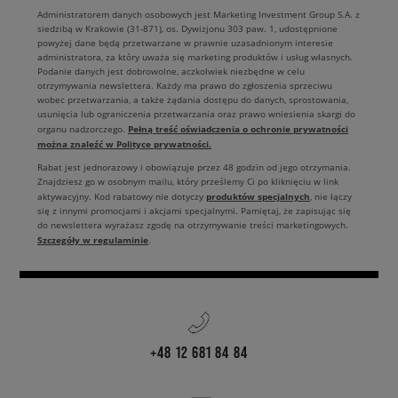
Administratorem danych osobowych jest Marketing Investment Group S.A. z
siedzibą w Krakowie (31-871), os. Dywizjonu 303 paw. 1, udostępnione
powyżej dane będą przetwarzane w prawnie uzasadnionym interesie
administratora, za który uważa się marketing produktów i usług własnych.
Podanie danych jest dobrowolne, aczkolwiek niezbędne w celu
otrzymywania newslettera. Każdy ma prawo do zgłoszenia sprzeciwu
wobec przetwarzania, a także żądania dostępu do danych, sprostowania,
usunięcia lub ograniczenia przetwarzania oraz prawo wniesienia skargi do
Pełną treść oświadczenia o ochronie prywatności
organu nadzorczego.
można znaleźć w Polityce prywatności.
Rabat jest jednorazowy i obowiązuje przez 48 godzin od jego otrzymania.
Znajdziesz go w osobnym mailu, który prześlemy Ci po kliknięciu w link
produktów specjalnych
aktywacyjny. Kod rabatowy nie dotyczy
, nie łączy
się z innymi promocjami i akcjami specjalnymi. Pamiętaj, że zapisując się
do newslettera wyrażasz zgodę na otrzymywanie treści marketingowych.
Szczegóły w regulaminie
.
+48 12 681 84 84