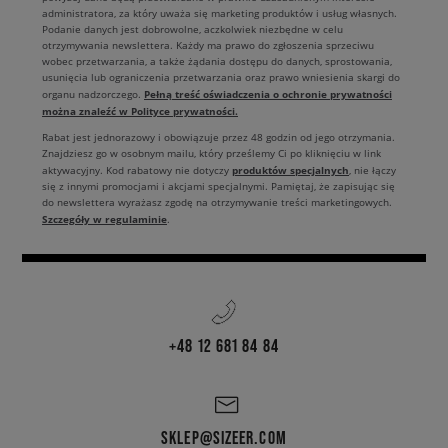
administratora, za który uważa się marketing produktów i usług własnych.
Podanie danych jest dobrowolne, aczkolwiek niezbędne w celu
otrzymywania newslettera. Każdy ma prawo do zgłoszenia sprzeciwu
wobec przetwarzania, a także żądania dostępu do danych, sprostowania,
usunięcia lub ograniczenia przetwarzania oraz prawo wniesienia skargi do
Pełną treść oświadczenia o ochronie prywatności
organu nadzorczego.
można znaleźć w Polityce prywatności.
Rabat jest jednorazowy i obowiązuje przez 48 godzin od jego otrzymania.
Znajdziesz go w osobnym mailu, który prześlemy Ci po kliknięciu w link
produktów specjalnych
aktywacyjny. Kod rabatowy nie dotyczy
, nie łączy
się z innymi promocjami i akcjami specjalnymi. Pamiętaj, że zapisując się
do newslettera wyrażasz zgodę na otrzymywanie treści marketingowych.
Szczegóły w regulaminie
.
+48 12 681 84 84
SKLEP@SIZEER.COM