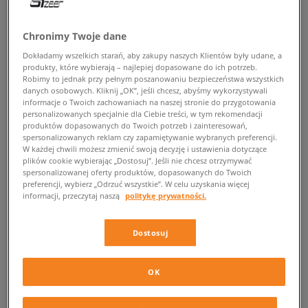
POWRÓT DO SKLEPU
Chronimy Twoje dane
Dokładamy wszelkich starań, aby zakupy naszych Klientów były udane, a
produkty, które wybierają – najlepiej dopasowane do ich potrzeb.
Robimy to jednak przy pełnym poszanowaniu bezpieczeństwa wszystkich
danych osobowych. Kliknij „OK”, jeśli chcesz, abyśmy wykorzystywali
Timberland Westford Mid
informacje o Twoich zachowaniach na naszej stronie do przygotowania
personalizowanych specjalnie dla Ciebie treści, w tym rekomendacji
Ocieplane Timberland Westford Mid w Sizeer
produktów dopasowanych do Twoich potrzeb i zainteresowań,
spersonalizowanych reklam czy zapamiętywanie wybranych preferencji.
W każdej chwili możesz zmienić swoją decyzję i ustawienia dotyczące
Sneakerheadzie, przed Tobą nowa, miejska odsłona kultowej zimowej
plików cookie wybierając „Dostosuj”. Jeśli nie chcesz otrzymywać
klasyki! Obok legendarnych bootsów Timberland pojawiła się ich lżejsza
spersonalizowanej oferty produktów, dopasowanych do Twoich
preferencji, wybierz „Odrzuć wszystkie”. W celu uzyskania więcej
wersja, dzięki niej z łatwością uzupełnisz jesienno-zimowe stylizacje.
informacji, przeczytaj naszą
politykę prywatności.
Zastanawiasz się o którym modelu mowa? Oczywiście o
Timberland
Westford Mid
, który uprzyjemni Ci całodniowe podboje na mieście.
Komfort, świetna jakość i ponadczasowy styl w połączeniu z najnowszymi
Dostosuj
trendami tworzy jeden, uniwersalny miejski element, który z łatwością
uzupełni Twoje codzienne zestawy.
OK
Niska konstrukcja, wysoka jakość