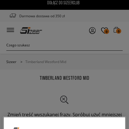
DOŁĄCZ DO SIZEERCLUB
Darmowa dostawa od 350 zł
0
0
Sizeer
>
Timberland Westford Mid
TIMBERLAND WESTFORD MID
Zmień treść wyszukanej frazy. Spróbuj użyć mniejszej
ilości filtrów.