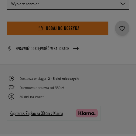
Wybierz rozmiar
DODAJ DO KOSZYKA
SPRAWDŹ DOSTĘPNOŚĆ W SALONACH
Dostawa w ciągu
2 - 5 dni roboczych
Darmowa dostawa od 350 zł
30 dni na zwrot
Kup teraz.
Zapłać za 30 dni z Klarną