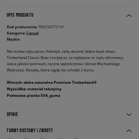
OPIS PRODUKTU
Kod producenta:
TB0250772141
Kategoria:
Casual
Męskie
Nie trzeba rejsu przez Atlantyk, żeby docenić dobre boat shoes.
Timberland Classic Boat czerpią to, co najlepsze ze stylu old money:
skóra jakości premium, ręczne wykończenia i klimat Wschodniego
Wybrzeża. Klasyka, która nigdy nie schodzi z kursu.
Wierzch: skóra naturalna Premium Timberland®
Wyściółka: materiał tekstylny
Podeszwa: pianka EVA, guma
OPINIE
FORMY DOSTAWY I ZWROTY