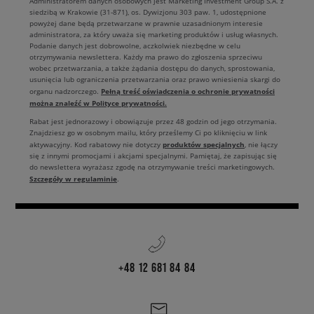
Administratorem danych osobowych jest Marketing Investment Group S.A. z
siedzibą w Krakowie (31-871), os. Dywizjonu 303 paw. 1, udostępnione
powyżej dane będą przetwarzane w prawnie uzasadnionym interesie
administratora, za który uważa się marketing produktów i usług własnych.
Podanie danych jest dobrowolne, aczkolwiek niezbędne w celu
otrzymywania newslettera. Każdy ma prawo do zgłoszenia sprzeciwu
wobec przetwarzania, a także żądania dostępu do danych, sprostowania,
usunięcia lub ograniczenia przetwarzania oraz prawo wniesienia skargi do
Pełną treść oświadczenia o ochronie prywatności
organu nadzorczego.
można znaleźć w Polityce prywatności.
Rabat jest jednorazowy i obowiązuje przez 48 godzin od jego otrzymania.
Znajdziesz go w osobnym mailu, który prześlemy Ci po kliknięciu w link
produktów specjalnych
aktywacyjny. Kod rabatowy nie dotyczy
, nie łączy
się z innymi promocjami i akcjami specjalnymi. Pamiętaj, że zapisując się
do newslettera wyrażasz zgodę na otrzymywanie treści marketingowych.
Szczegóły w regulaminie
.
+48 12 681 84 84