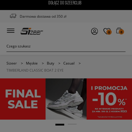
DOŁĄCZ DO SIZEERCLUB
Darmowa dostawa od 350 zł
0
0
Sizeer
>
Męskie
>
Buty
>
Casual
>
TIMBERLAND CLASSIC BOAT 2 EYE