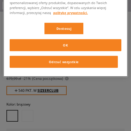
spersonalizowanej oferty produktów, dopasowanych do Twoich
-10% za min. 350 zł kod: LUCK
preferencji, wybierz „Odrzuć wszystkie”. W celu uzyskania więcej
informacji, przeczytaj naszą
politykę prywatności.
Dostosuj
TIMBERLAND CLASSIC BOAT 2
EYE
OK
męskie, casual
Odrzuć wszystkie
539,99 zł
z VAT
679,99 zł
-21%
(najniższa cena od momentu wprowadzenia produktu)
679,99 zł
-21%
(Cena początkowa)
✛ 540 PKT. W
SIZEERCLUB
Kolor:
brązowy