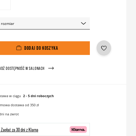
 rozmiar
DODAJ DO KOSZYKA
WDŹ DOSTĘPNOŚĆ W SALONACH
tawa w ciągu
2 - 5 dni roboczych
mowa dostawa od 350 zł
dni na zwrot
Zapłać za 30 dni z Klarną