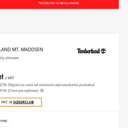
LAND MT. MADDSEN
uty zimowe
zł
z VAT
-27%
(najniższa cena od momentu wprowadzenia produktu)
-41%
(Cena początkowa)
1 PKT. W
SIZEERCLUB
zowy