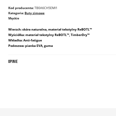
Kod producenta:
TB0A6CH5EMI1
Kategoria:
Buty zimowe
Męskie
Wierzch: skóra naturalna, materiał tekstylny ReBOTL™
Wyściółka: materiał tekstylny ReBOTL™, TimberDry™
Wkładka: Anti-fatigue
Podeszwa: pianka EVA, guma
OPINIE