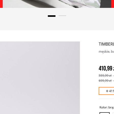
TIMBER
męskie, b
410,99 
559,99 zł
699,99 zł
✛ 41
Kolor:
brą