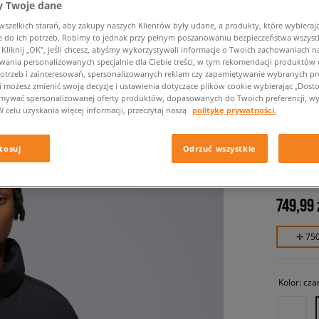
 Twoje dane
zelkich starań, aby zakupy naszych Klientów były udane, a produkty, które wybierają 
do ich potrzeb. Robimy to jednak przy pełnym poszanowaniu bezpieczeństwa wszyst
liknij „OK”, jeśli chcesz, abyśmy wykorzystywali informacje o Twoich zachowaniach na
wania personalizowanych specjalnie dla Ciebie treści, w tym rekomendacji produktó
otrzeb i zainteresowań, spersonalizowanych reklam czy zapamiętywanie wybranych pre
i możesz zmienić swoją decyzję i ustawienia dotyczące plików cookie wybierając „Dostosu
ymywać spersonalizowanej oferty produktów, dopasowanych do Twoich preferencji, wy
W celu uzyskania więcej informacji, przeczytaj naszą
politykę prywatności.
TIMBER
SYNTHE
tosuj
Odrzuć wszystkie
męskie, k
749,99 
✛ 75
Kolor:
cza