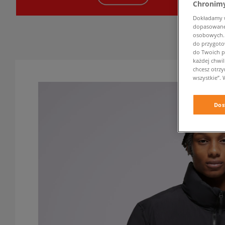
Chronimy
Dokładamy ws
dopasowane 
osobowych. K
do przygoto
do Twoich p
każdej chwil
chcesz otrz
wszystkie”. 
Dos