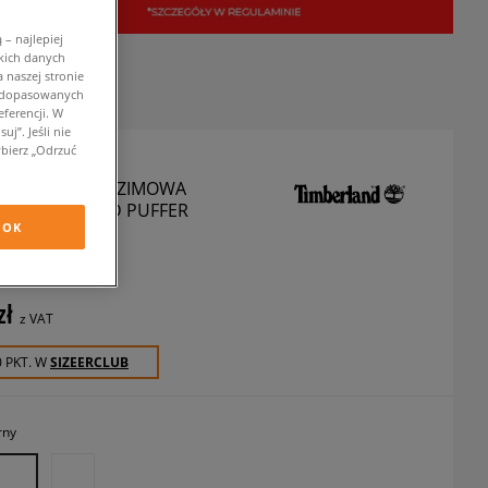
– najlepiej
kich danych
 naszej stronie
w dopasowanych
ferencji. W
j”. Jeśli nie
bierz „Odrzuć
LAND KURTKA ZIMOWA
TIC INSULATED PUFFER
OK
urtki zimowe
zł
z VAT
0 PKT. W
SIZEERCLUB
rny