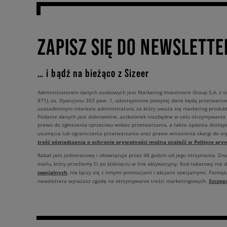
ZAPISZ SIĘ DO NEWSLETTE
… i bądź na bieżąco z Sizeer
Administratorem danych osobowych jest Marketing Investment Group S.A. z si
871), os. Dywizjonu 303 paw. 1, udostępnione powyżej dane będą przetwarz
uzasadnionym interesie administratora, za który uważa się marketing produkt
Podanie danych jest dobrowolne, aczkolwiek niezbędne w celu otrzymywania
prawo do zgłoszenia sprzeciwu wobec przetwarzania, a także żądania dostęp
usunięcia lub ograniczenia przetwarzania oraz prawo wniesienia skargi do o
treść oświadczenia o ochronie prywatności można znaleźć w Polityce pryw
Rabat jest jednorazowy i obowiązuje przez 48 godzin od jego otrzymania. Zn
mailu, który prześlemy Ci po kliknięciu w link aktywacyjny. Kod rabatowy nie 
specjalnych
, nie łączy się z innymi promocjami i akcjami specjalnymi. Pamięta
Szczeg
newslettera wyrażasz zgodę na otrzymywanie treści marketingowych.