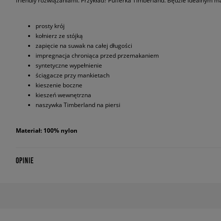
friendly rozwiązaniami. Przykład? Pufferka Timberland. Będzie idealnym 
prosty krój
kołnierz ze stójką
zapięcie na suwak na całej długości
impregnacja chroniąca przed przemakaniem
syntetyczne wypełnienie
ściągacze przy mankietach
kieszenie boczne
kieszeń wewnętrzna
naszywka Timberland na piersi
Materiał: 100% nylon
OPINIE