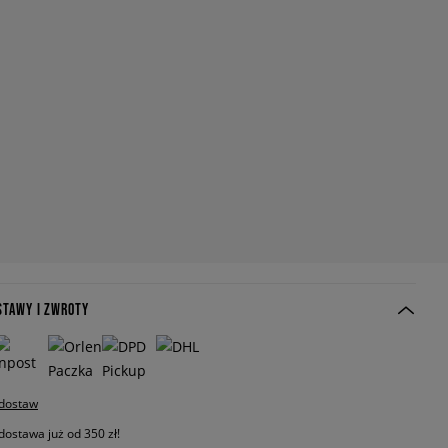
STAWY I ZWROTY
 dostaw
stawa już od 350 zł!