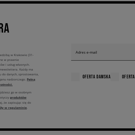
RA
Adres e-mail
edzibą w Krakowie (31-
ane w prawnie
ów i usług własnych.
 newslettera. Każdy ma
u do danych, sprostowania,
OFERTA DAMSKA
OFERTA
Pełną
rganu nadzorczego.
atności.
ajdziesz go w osobnym
produktów
dotyczy
j, że zapisując się do
óły w regulaminie
.