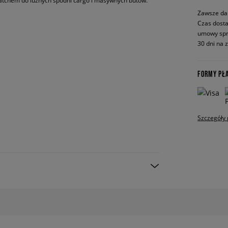
matchem do luźnych spodni cargo i masywnych butów.
Zawsze da
Czas dosta
umowy spr
30 dni na 
FORMY PŁ
Szczegóły 