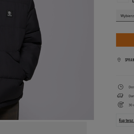
Wybierz
SPRA
Dos
Dar
30 
Kup teraz.