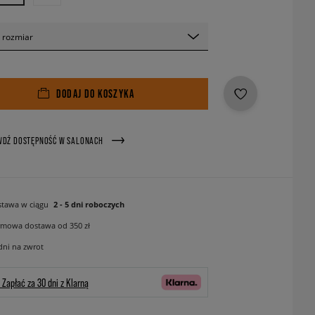
 rozmiar
DODAJ DO KOSZYKA
WDŹ DOSTĘPNOŚĆ W SALONACH
tawa w ciągu
2 - 5 dni roboczych
mowa dostawa od 350 zł
dni na zwrot
Zapłać za 30 dni z Klarną