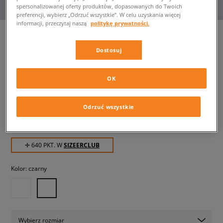
spersonalizowanej oferty produktów, dopasowanych do Twoich
preferencji, wybierz „Odrzuć wszystkie”. W celu uzyskania więcej
informacji, przeczytaj naszą
politykę prywatności.
Dostosuj
SAUCONY TRIUMPH 4 OG
damskie, sneakersy
OK
639,99 zł
z VAT
Odrzuć wszystkie
679,99 zł
-6%
(najniższa cena z 30 dni przed obniżką)
799,99 zł
-20%
(Cena początkowa)
✛ 640 PKT. W
SIZEERCLUB
Kolor:
czarny
Wybierz rozmiar