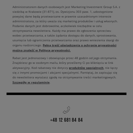
Administratorem danych osobowych jest Marketing Investment Group S.A. z
siedzibą w Krakowie (31-871), os. Dywizjonu 303 paw. 1, udostępnione
powyżej dane będą przetwarzane w prawnie uzasadnionym interesie
administratora, za który uważa się marketing produktów i usług własnych.
Podanie danych jest dobrowolne, aczkolwiek niezbędne w celu
otrzymywania newslettera. Każdy ma prawo do zgłoszenia sprzeciwu
wobec przetwarzania, a także żądania dostępu do danych, sprostowania,
usunięcia lub ograniczenia przetwarzania oraz prawo wniesienia skargi do
Pełną treść oświadczenia o ochronie prywatności
organu nadzorczego.
można znaleźć w Polityce prywatności.
Rabat jest jednorazowy i obowiązuje przez 48 godzin od jego otrzymania.
Znajdziesz go w osobnym mailu, który prześlemy Ci po kliknięciu w link
produktów specjalnych
aktywacyjny. Kod rabatowy nie dotyczy
, nie łączy
się z innymi promocjami i akcjami specjalnymi. Pamiętaj, że zapisując się
do newslettera wyrażasz zgodę na otrzymywanie treści marketingowych.
Szczegóły w regulaminie
.
+48 12 681 84 84