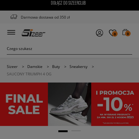
DOŁĄCZ DO SIZEERCLUB
Darmowa dostawa od 350 zł
0
0
Sizeer
>
Damskie
>
Buty
>
Sneakersy
>
SAUCONY TRIUMPH 4 OG