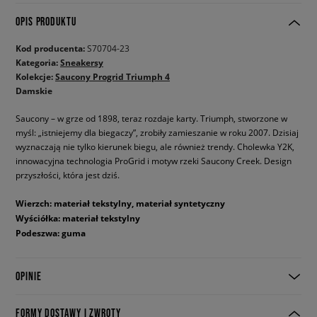
OPIS PRODUKTU
Kod producenta:
S70704-23
Kategoria:
Sneakersy
Kolekcje:
Saucony Progrid Triumph 4
Damskie
Saucony – w grze od 1898, teraz rozdaje karty. Triumph, stworzone w
myśl: „istniejemy dla biegaczy”, zrobiły zamieszanie w roku 2007. Dzisiaj
wyznaczają nie tylko kierunek biegu, ale również trendy. Cholewka Y2K,
innowacyjna technologia ProGrid i motyw rzeki Saucony Creek. Design
przyszłości, która jest dziś.
Wierzch: materiał tekstylny, materiał syntetyczny
Wyściółka: materiał tekstylny
Podeszwa: guma
OPINIE
FORMY DOSTAWY I ZWROTY