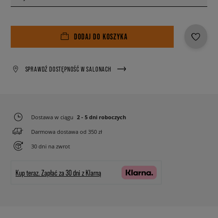
DODAJ DO KOSZYKA
SPRAWDŹ DOSTĘPNOŚĆ W SALONACH
Dostawa w ciągu
2 - 5 dni roboczych
Darmowa dostawa od 350 zł
30 dni na zwrot
Kup teraz.
Zapłać za 30 dni z Klarną