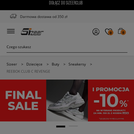
DOŁĄCZ DO SIZEERCLUB
Darmowa dostawa od 350 zł
0
0
Sizeer
>
Dziecięce
>
Buty
>
Sneakersy
>
REEBOK CLUB C REVENGE