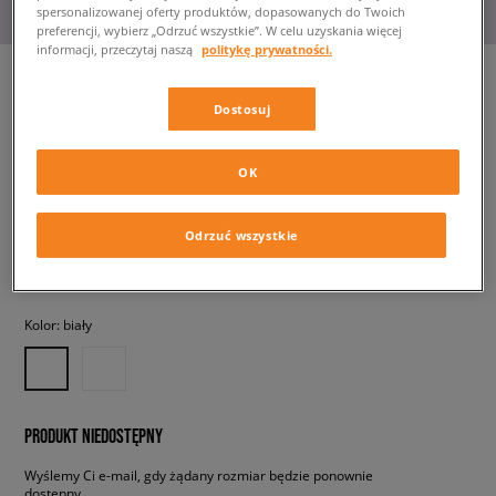
spersonalizowanej oferty produktów, dopasowanych do Twoich
preferencji, wybierz „Odrzuć wszystkie”. W celu uzyskania więcej
informacji, przeczytaj naszą
politykę prywatności.
Dostosuj
REEBOK CLUB C REVENGE
dziecięce, sneakersy
OK
72,99 zł
z VAT
Odrzuć wszystkie
✛ 73 PKT. W
SIZEERCLUB
Kolor:
biały
PRODUKT NIEDOSTĘPNY
Wyślemy Ci e-mail, gdy żądany rozmiar będzie ponownie
dostępny.