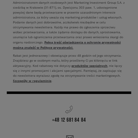
Administratorem danych osobowych jest Marketing Investment Group S.A. z
siedzibą w Krakowie (31-871), os. Dywizjonu 303 paw. 1, udostępnione
powyżej dane będą przetwarzane w prawnie uzasadnionym interesie
administratora, za który uważa się marketing produktów i usług własnych.
Podanie danych jest dobrowolne, aczkolwiek niezbędne w celu
otrzymywania newslettera. Każdy ma prawo do zgłoszenia sprzeciwu
wobec przetwarzania, a także żądania dostępu do danych, sprostowania,
usunięcia lub ograniczenia przetwarzania oraz prawo wniesienia skargi do
Pełną treść oświadczenia o ochronie prywatności
organu nadzorczego.
można znaleźć w Polityce prywatności.
Rabat jest jednorazowy i obowiązuje przez 48 godzin od jego otrzymania.
Znajdziesz go w osobnym mailu, który prześlemy Ci po kliknięciu w link
produktów specjalnych
aktywacyjny. Kod rabatowy nie dotyczy
, nie łączy
się z innymi promocjami i akcjami specjalnymi. Pamiętaj, że zapisując się
do newslettera wyrażasz zgodę na otrzymywanie treści marketingowych.
Szczegóły w regulaminie
.
+48 12 681 84 84