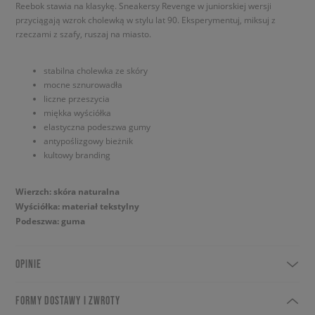
Reebok stawia na klasykę. Sneakersy Revenge w juniorskiej wersji
przyciągają wzrok cholewką w stylu lat 90. Eksperymentuj, miksuj z
rzeczami z szafy, ruszaj na miasto.
stabilna cholewka ze skóry
mocne sznurowadła
liczne przeszycia
miękka wyściółka
elastyczna podeszwa gumy
antypoślizgowy bieżnik
kultowy branding
Wierzch: skóra naturalna
Wyściółka: materiał tekstylny
Podeszwa: guma
OPINIE
FORMY DOSTAWY I ZWROTY