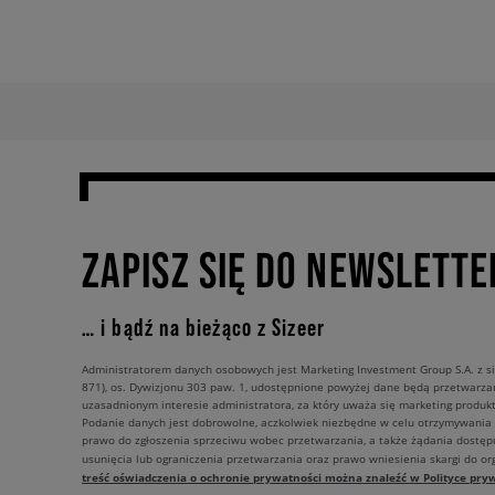
ZAPISZ SIĘ DO NEWSLETTE
… i bądź na bieżąco z Sizeer
Administratorem danych osobowych jest Marketing Investment Group S.A. z si
871), os. Dywizjonu 303 paw. 1, udostępnione powyżej dane będą przetwarz
uzasadnionym interesie administratora, za który uważa się marketing produkt
Podanie danych jest dobrowolne, aczkolwiek niezbędne w celu otrzymywania
prawo do zgłoszenia sprzeciwu wobec przetwarzania, a także żądania dostęp
usunięcia lub ograniczenia przetwarzania oraz prawo wniesienia skargi do o
treść oświadczenia o ochronie prywatności można znaleźć w Polityce pryw