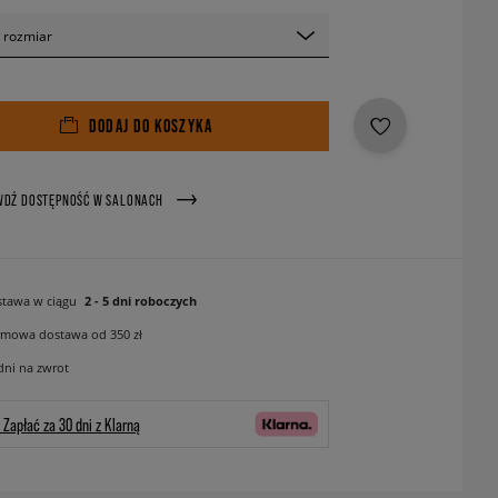
 rozmiar
DODAJ DO KOSZYKA
WDŹ DOSTĘPNOŚĆ W SALONACH
tawa w ciągu
2 - 5 dni roboczych
mowa dostawa od 350 zł
dni na zwrot
Zapłać za 30 dni z Klarną