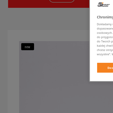
Chronimy
Dokładamy ws
dopasowane 
osobowych. K
do przygoto
do Twoich p
każdej chwil
new
chcesz otrz
wszystkie”. 
Dos