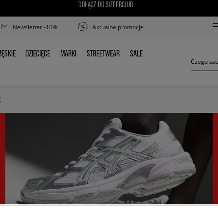
DOŁĄCZ DO SIZEERCLUB
Newsletter -10%
Aktualne promocje
ĘSKIE
DZIECIĘCE
MARKI
STREETWEAR
SALE
MĘSKIE
DZIECIĘCE
MARKI
STREETWEAR
SALE
C