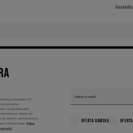
Szczegóły 
RA
Adres e-mail
edzibą w Krakowie (31-
ane w prawnie
ów i usług własnych.
 newslettera. Każdy ma
u do danych, sprostowania,
OFERTA DAMSKA
OFERTA
Pełną
rganu nadzorczego.
atności.