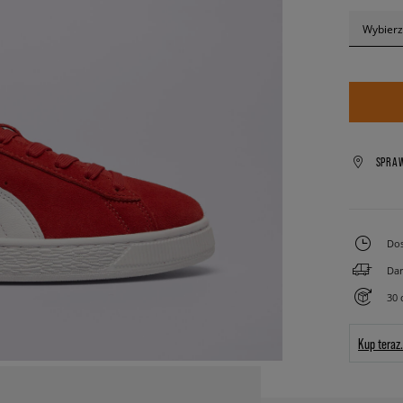
Wybierz
SPRA
Dos
Dar
30 
Kup teraz.