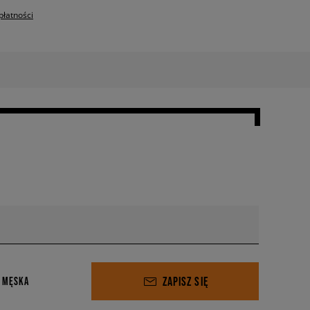
płatności
ZAPISZ SIĘ
 MĘSKA