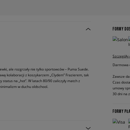
FORMY DO
Szczegóły
Darmowa do
wki, ale rozgrzały nie tylko sportowców – Puma Suede.
rawą kolaboracji z koszykarzem „Clydem” Frazierem, tak
Zawsze da
 status na „hot”. W latach 80/90 zaliczyły match z
Czas dosta
 minimalizm w duchu oldschool.
umowy spr
30 dni na 
FORMY PŁ