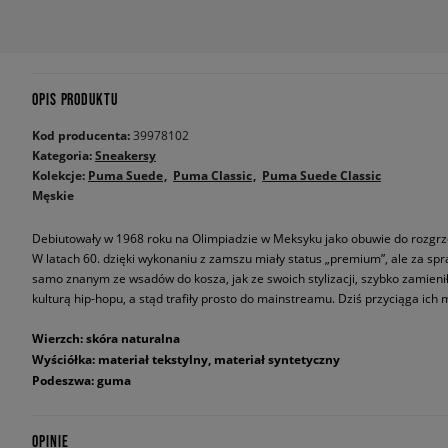
OPIS PRODUKTU
Kod producenta:
39978102
Kategoria:
Sneakersy
Kolekcje:
Puma Suede
Puma Classic
Puma Suede Classic
Męskie
Debiutowały w 1968 roku na Olimpiadzie w Meksyku jako obuwie do rozgrze
W latach 60. dzięki wykonaniu z zamszu miały status „premium”, ale za sp
samo znanym ze wsadów do kosza, jak ze swoich stylizacji, szybko zamieniły
kulturą hip-hopu, a stąd trafiły prosto do mainstreamu. Dziś przyciąga ich
Wierzch: skóra naturalna
Wyściółka: materiał tekstylny, materiał syntetyczny
Podeszwa: guma
OPINIE