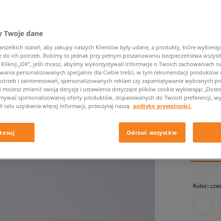
 Twoje dane
zelkich starań, aby zakupy naszych Klientów były udane, a produkty, które wybierają 
do ich potrzeb. Robimy to jednak przy pełnym poszanowaniu bezpieczeństwa wszyst
liknij „OK”, jeśli chcesz, abyśmy wykorzystywali informacje o Twoich zachowaniach na
wania personalizowanych specjalnie dla Ciebie treści, w tym rekomendacji produktó
otrzeb i zainteresowań, spersonalizowanych reklam czy zapamiętywanie wybranych pre
PUMA S
i możesz zmienić swoją decyzję i ustawienia dotyczące plików cookie wybierając „Dostosu
ymywać spersonalizowanej oferty produktów, dopasowanych do Twoich preferencji, wy
męskie, s
W celu uzyskania więcej informacji, przeczytaj naszą
politykę prywatności.
379,99 
tosuj
Odrzuć wszystkie
✛ 38
Kolor:
cze