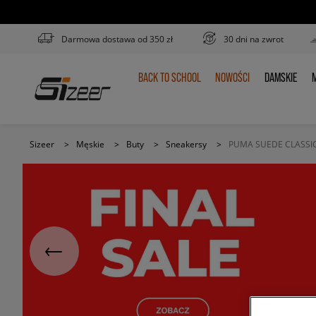
Darmowa dostawa od 350 zł
30 dni na zwrot
BACK TO SCHOOL
NOWOŚCI
DAMSKIE
M
BACK
NOWOŚCI
DAMSKIE
TO
SCHOOL
Sizeer
>
Męskie
>
Buty
>
Sneakersy
>
PUMA SUEDE CLASSI