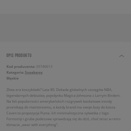
OPIS PRODUKTU
Kod producenta:
39746613
Kategoria:
Sneakersy
Męskie
Złota era koszykówki? Lata 80. Dekada globalnych zasięgów NBA,
legendarnych debiutów, pojedynku Magica Johnsona z Larrym Birdem.
Na fali popularności amerykańskich rozgrywek basketowe trendy
przenikają do mainstreamu, a każdy brand ma swoje buty do kosza.
Caven to propozycja Puma. Ich minimalistyczna sylwetka z logo
Formstrip i gruba podeszwa sprawdzają się do dziś, choć teraz w retro
klimacie „wear with everything”.