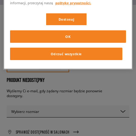
informacji, przeczytaj naszą
politykę prywatności.
Dostosuj
PUMA CAVEN
męskie, sneakersy
OK
179,99 zł
Odrzuć wszystkie
z VAT
✛ 180 PKT. W
SIZEERCLUB
PRODUKT NIEDOSTĘPNY
Wyślemy Ci e-mail, gdy żądany rozmiar będzie ponownie
dostępny.
Wybierz rozmiar
SPRAWDŹ DOSTĘPNOŚĆ W SALONACH