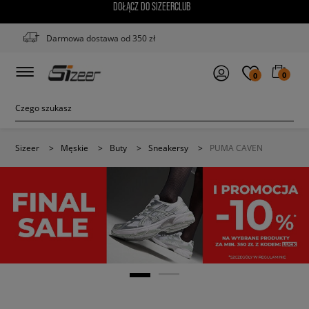
DOŁĄCZ DO SIZEERCLUB
Darmowa dostawa od 350 zł
0
0
Sizeer
>
Męskie
>
Buty
>
Sneakersy
>
PUMA CAVEN