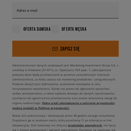
Adres e-mail
OFERTA DAMSKA
OFERTA MĘSKA
ZAPISZ SIĘ
Administratorem danych osobowych jest Marketing Investment Group S.A. z
siedzibą w Krakowie (31-871), os. Dywizjonu 303 paw. 1, udostępnione
powyżej dane będą przetwarzane w prawnie uzasadnionym interesie
administratora, za który uważa się marketing produktów i usług własnych.
Podanie danych jest dobrowolne, aczkolwiek niezbędne w celu
otrzymywania newslettera. Każdy ma prawo do zgłoszenia sprzeciwu
wobec przetwarzania, a także żądania dostępu do danych, sprostowania,
usunięcia lub ograniczenia przetwarzania oraz prawo wniesienia skargi do
Pełną treść oświadczenia o ochronie prywatności
organu nadzorczego.
można znaleźć w Polityce prywatności.
Rabat jest jednorazowy i obowiązuje przez 48 godzin od jego otrzymania.
Znajdziesz go w osobnym mailu, który prześlemy Ci po kliknięciu w link
produktów specjalnych
aktywacyjny. Kod rabatowy nie dotyczy
, nie łączy
się z innymi promocjami i akcjami specjalnymi. Pamiętaj, że zapisując się