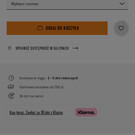
Wybierz rozmiar
DODAJ DO KOSZYKA
SPRAWDŹ DOSTĘPNOŚĆ W SALONACH
Dostawa w ciągu
2 - 5 dni roboczych
Darmowa dostawa od 350 zł
30 dni na zwrot
Kup teraz.
Zapłać za 30 dni z Klarną