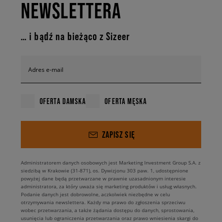
NEWSLETTERA
… i bądź na bieżąco z Sizeer
Adres e-mail
OFERTA DAMSKA
OFERTA MĘSKA
ZAPISZ SIĘ
Administratorem danych osobowych jest Marketing Investment Group S.A. z
siedzibą w Krakowie (31-871), os. Dywizjonu 303 paw. 1, udostępnione
powyżej dane będą przetwarzane w prawnie uzasadnionym interesie
administratora, za który uważa się marketing produktów i usług własnych.
Podanie danych jest dobrowolne, aczkolwiek niezbędne w celu
otrzymywania newslettera. Każdy ma prawo do zgłoszenia sprzeciwu
wobec przetwarzania, a także żądania dostępu do danych, sprostowania,
usunięcia lub ograniczenia przetwarzania oraz prawo wniesienia skargi do