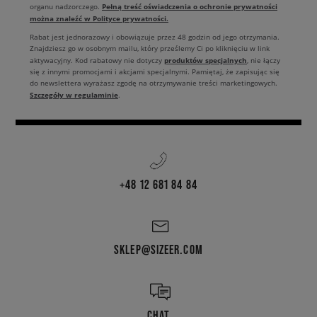
Pełną treść oświadczenia o ochronie prywatności
organu nadzorczego.
można znaleźć w Polityce prywatności.
Rabat jest jednorazowy i obowiązuje przez 48 godzin od jego otrzymania.
Znajdziesz go w osobnym mailu, który prześlemy Ci po kliknięciu w link
produktów specjalnych
aktywacyjny. Kod rabatowy nie dotyczy
, nie łączy
się z innymi promocjami i akcjami specjalnymi. Pamiętaj, że zapisując się
do newslettera wyrażasz zgodę na otrzymywanie treści marketingowych.
Szczegóły w regulaminie
.
+48 12 681 84 84
SKLEP@SIZEER.COM
CHAT