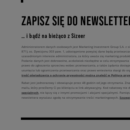
ZAPISZ SIĘ DO NEWSLETTE
… i bądź na bieżąco z Sizeer
Administratorem danych osobowych jest Marketing Investment Group S.A. z si
871), os. Dywizjonu 303 paw. 1, udostępnione powyżej dane będą przetwarz
uzasadnionym interesie administratora, za który uważa się marketing produkt
Podanie danych jest dobrowolne, aczkolwiek niezbędne w celu otrzymywania
prawo do zgłoszenia sprzeciwu wobec przetwarzania, a także żądania dostęp
usunięcia lub ograniczenia przetwarzania oraz prawo wniesienia skargi do o
treść oświadczenia o ochronie prywatności można znaleźć w Polityce pryw
Rabat jest jednorazowy i obowiązuje przez 48 godzin od jego otrzymania. Zn
mailu, który prześlemy Ci po kliknięciu w link aktywacyjny. Kod rabatowy nie 
specjalnych
, nie łączy się z innymi promocjami i akcjami specjalnymi. Pamięta
Szczeg
newslettera wyrażasz zgodę na otrzymywanie treści marketingowych.