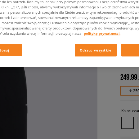
do ich potrzeb. Robimy to jednak przy pełnym poszanowaniu bezpieczeństwa wszyst
liknij „OK”, jeśli chcesz, abyśmy wykorzystywali informacje o Twoich zachowaniach na
wania personalizowanych specjalnie dla Ciebie treści, w tym rekomendacji produktó
otrzeb i zainteresowań, spersonalizowanych reklam czy zapamiętywanie wybranych pre
i możesz zmienić swoją decyzję i ustawienia dotyczące plików cookie wybierając „Dostosu
ymywać spersonalizowanej oferty produktów, dopasowanych do Twoich preferencji, wy
W celu uzyskania więcej informacji, przeczytaj naszą
politykę prywatności.
PROSTO
WASHED
tosuj
Odrzuć wszystkie
męskie, s
249,99 
✛ 25
Kolor:
cza