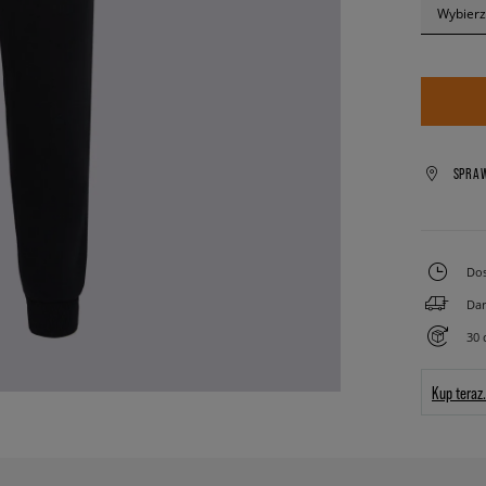
Wybierz
SPRA
Dos
Dar
30 
Kup teraz.