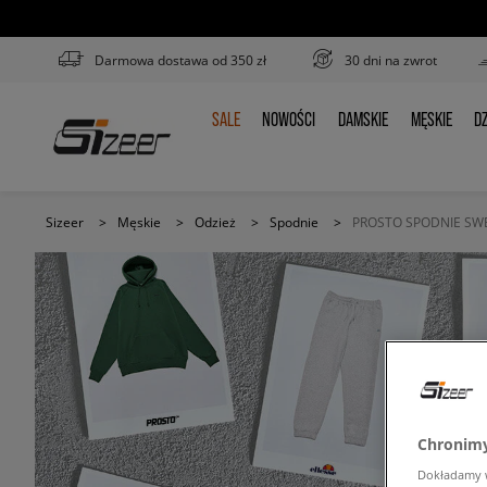
Darmowa dostawa od 350 zł
30 dni na zwrot
SALE
NOWOŚCI
DAMSKIE
MĘSKIE
DZ
SALE
NOWOŚCI
DAMSKIE
MĘSKIE
D
Sizeer
>
Męskie
>
Odzież
>
Spodnie
>
PROSTO SPODNIE SW
Chronimy
Dokładamy ws