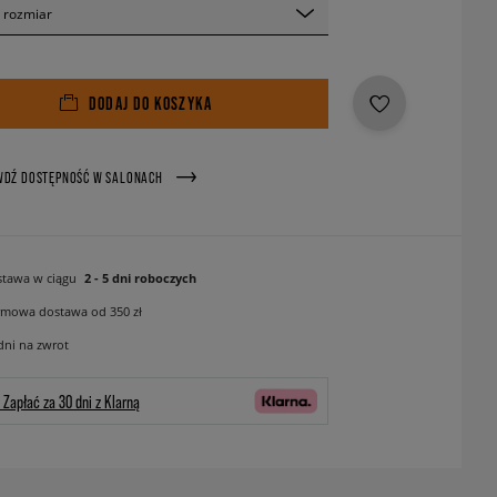
 rozmiar
DODAJ DO KOSZYKA
WDŹ DOSTĘPNOŚĆ W SALONACH
tawa w ciągu
2 - 5 dni roboczych
mowa dostawa od 350 zł
dni na zwrot
Zapłać za 30 dni z Klarną