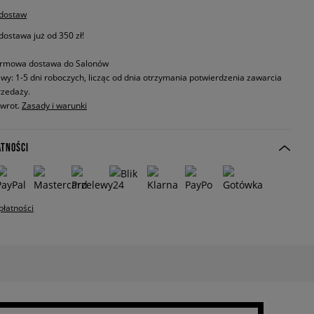
 dostaw
stawa już od 350 zł!
rmowa dostawa do Salonów
wy: 1-5 dni roboczych, licząc od dnia otrzymania potwierdzenia zawarcia
zedaży.
zwrot.
Zasady i warunki
ATNOŚCI
płatności