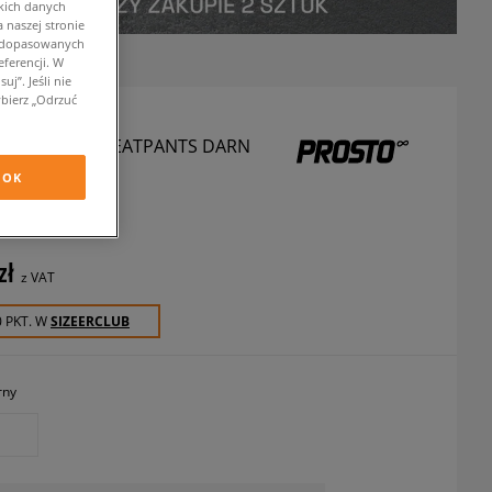
kich danych
 naszej stronie
w dopasowanych
ferencji. W
j”. Jeśli nie
bierz „Odrzuć
 SPODNIE SWEATPANTS DARN
 BLACK
OK
podnie
zł
z VAT
0 PKT. W
SIZEERCLUB
rny