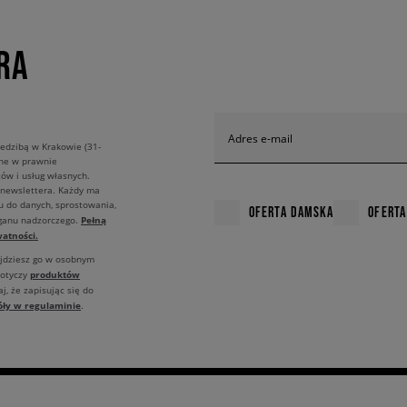
RA
Adres e-mail
edzibą w Krakowie (31-
ane w prawnie
ów i usług własnych.
 newslettera. Każdy ma
u do danych, sprostowania,
OFERTA DAMSKA
OFERTA
Pełną
rganu nadzorczego.
atności.
ajdziesz go w osobnym
produktów
dotyczy
j, że zapisując się do
óły w regulaminie
.