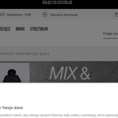
DOŁĄCZ DO SIZEERCLUB
Newsletter -10%
Aktualne promocje
IECIĘCE
MARKI
STREETWEAR
ZIECIĘCE
MARKI
STREETWEAR
EATPANTS DARN WASHED BLACK
 Twoje dane
zelkich starań, aby zakupy naszych Klientów były udane, a produkty, które wybierają 