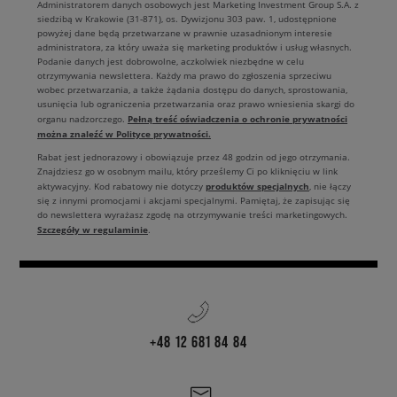
Administratorem danych osobowych jest Marketing Investment Group S.A. z
siedzibą w Krakowie (31-871), os. Dywizjonu 303 paw. 1, udostępnione
powyżej dane będą przetwarzane w prawnie uzasadnionym interesie
administratora, za który uważa się marketing produktów i usług własnych.
Podanie danych jest dobrowolne, aczkolwiek niezbędne w celu
otrzymywania newslettera. Każdy ma prawo do zgłoszenia sprzeciwu
wobec przetwarzania, a także żądania dostępu do danych, sprostowania,
usunięcia lub ograniczenia przetwarzania oraz prawo wniesienia skargi do
Pełną treść oświadczenia o ochronie prywatności
organu nadzorczego.
można znaleźć w Polityce prywatności.
Rabat jest jednorazowy i obowiązuje przez 48 godzin od jego otrzymania.
Znajdziesz go w osobnym mailu, który prześlemy Ci po kliknięciu w link
produktów specjalnych
aktywacyjny. Kod rabatowy nie dotyczy
, nie łączy
się z innymi promocjami i akcjami specjalnymi. Pamiętaj, że zapisując się
do newslettera wyrażasz zgodę na otrzymywanie treści marketingowych.
Szczegóły w regulaminie
.
+48 12 681 84 84