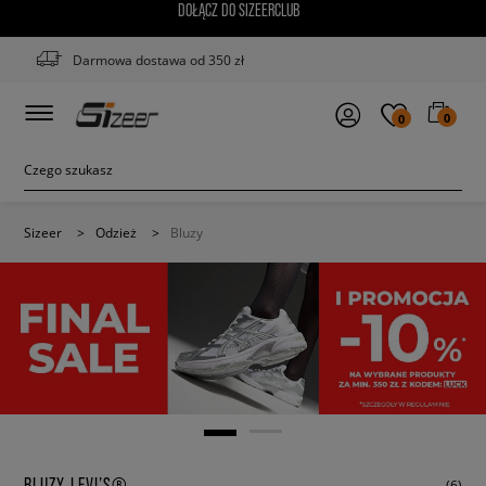
DOŁĄCZ DO SIZEERCLUB
Darmowa dostawa od 350 zł
0
0
Sizeer
>
Odzież
>
Bluzy
BLUZY LEVI’S®
(6)