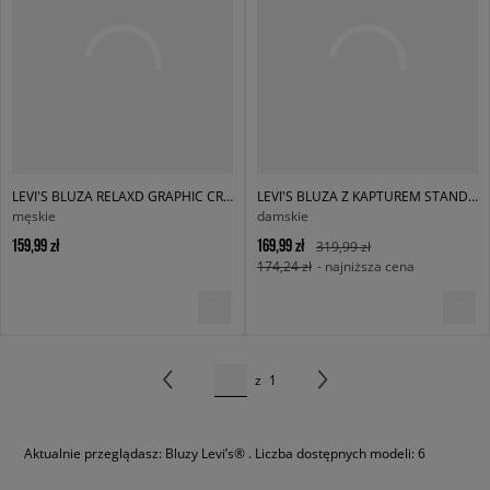
LEVI'S BLUZA RELAXD GRAPHIC CREW GREENS
LEVI'S BLUZA Z KAPTUREM STANDARD HOODIE
męskie
damskie
159,99 zł
169,99 zł
319,99 zł
174,24 zł
- najniższa cena
z
1
Aktualnie przeglądasz: Bluzy Levi’s® . Liczba dostępnych modeli: 6