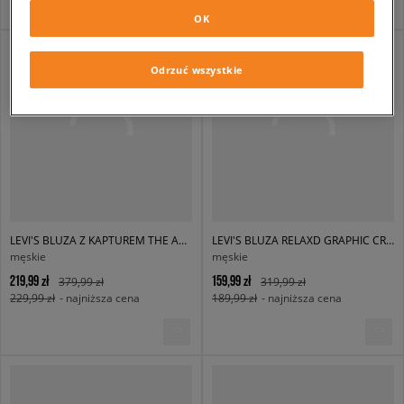
OK
Odrzuć wszystkie
LEVI'S BLUZA Z KAPTUREM THE AUTHENTIC HOODIE BLACKS
LEVI'S BLUZA RELAXD GRAPHIC CREW NEUTRALS
męskie
męskie
219,99 zł
159,99 zł
379,99 zł
319,99 zł
229,99 zł
- najniższa cena
189,99 zł
- najniższa cena