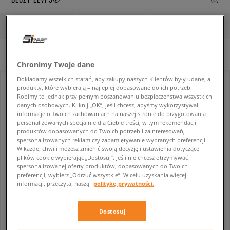
FILTRUJ
SORTUJ
WYCZYŚĆ FILTRY
Wybrane filtry:
nierozpinane
Levi’s®
Chronimy Twoje dane
Dokładamy wszelkich starań, aby zakupy naszych Klientów były udane, a
produkty, które wybierają – najlepiej dopasowane do ich potrzeb.
Robimy to jednak przy pełnym poszanowaniu bezpieczeństwa wszystkich
danych osobowych. Kliknij „OK”, jeśli chcesz, abyśmy wykorzystywali
informacje o Twoich zachowaniach na naszej stronie do przygotowania
personalizowanych specjalnie dla Ciebie treści, w tym rekomendacji
produktów dopasowanych do Twoich potrzeb i zainteresowań,
spersonalizowanych reklam czy zapamiętywanie wybranych preferencji.
W każdej chwili możesz zmienić swoją decyzję i ustawienia dotyczące
plików cookie wybierając „Dostosuj”. Jeśli nie chcesz otrzymywać
spersonalizowanej oferty produktów, dopasowanych do Twoich
-10% za min. 350 zł kod: LUCK
preferencji, wybierz „Odrzuć wszystkie”. W celu uzyskania więcej
informacji, przeczytaj naszą
politykę prywatności.
LEVI'S BLUZA AUTHENTIC CREW BROWNS
LEVI'S BLUZA Z KAPTUREM THE AUTHENTIC HOODIE BLUES
męskie
męskie
Dostosuj
359,99 zł
379,99 zł