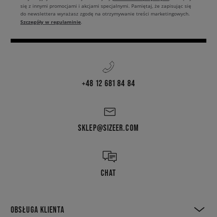
się z innymi promocjami i akcjami specjalnymi. Pamiętaj, że zapisując się
do newslettera wyrażasz zgodę na otrzymywanie treści marketingowych.
Szczegóły w regulaminie
.
+48 12 681 84 84
SKLEP@SIZEER.COM
CHAT
OBSŁUGA KLIENTA