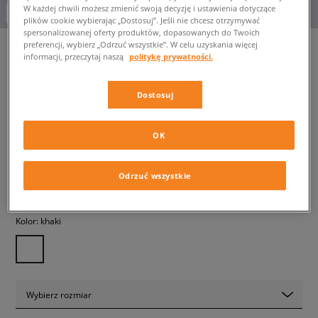
W każdej chwili możesz zmienić swoją decyzję i ustawienia dotyczące
-10% za min. 350 zł kod: LUCK
plików cookie wybierając „Dostosuj”. Jeśli nie chcesz otrzymywać
spersonalizowanej oferty produktów, dopasowanych do Twoich
preferencji, wybierz „Odrzuć wszystkie”. W celu uzyskania więcej
informacji, przeczytaj naszą
politykę prywatności.
LEVI'S BLUZA RELAXD
Dostosuj
GRAPHIC CREW GREENS
męskie, bluzy
OK
159,99 zł
z VAT
Odrzuć wszystkie
✛ 160 PKT. W
SIZEERCLUB
Kolor:
khaki
Wybierz rozmiar