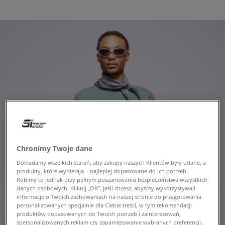
Chronimy Twoje dane
Dokładamy wszelkich starań, aby zakupy naszych Klientów były udane, a
produkty, które wybierają – najlepiej dopasowane do ich potrzeb.
Robimy to jednak przy pełnym poszanowaniu bezpieczeństwa wszystkich
danych osobowych. Kliknij „OK”, jeśli chcesz, abyśmy wykorzystywali
informacje o Twoich zachowaniach na naszej stronie do przygotowania
personalizowanych specjalnie dla Ciebie treści, w tym rekomendacji
produktów dopasowanych do Twoich potrzeb i zainteresowań,
spersonalizowanych reklam czy zapamiętywanie wybranych preferencji.