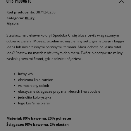
OPIS PRODUKTU
Kod producenta:
38712-0238
Kategoria:
Bluzy
Męskie
Stawiasz na ciekawe kolory? Spodoba Ci się bluza Levi’s w zgaszonym
odcieniu zieleni. Możesz przełamać nią ciemny set z granatowymi baggy
jeans lub nosić z innymi barwnymi itemami. Masz ochotę na jasny total
look? Postaw na match z błękitnym denimem. Twórz nieoczywiste miksy i
zaskakuj swoimi fitami, gdziekolwiek pójdziesz.
luźny krój
obniżona linia ramion
wzmocniony dekolt
elastyczne ściągacze przy mankietach i na spodzie
jednolita kolorystyka
logo Levi’s na piersi
Materiał: 80% bawełna, 20% poliester
Ściągacze: 98% bawełna, 2% elastan