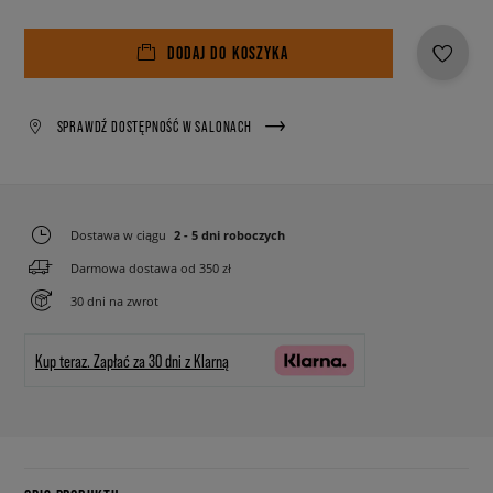
DODAJ DO KOSZYKA
SPRAWDŹ DOSTĘPNOŚĆ W SALONACH
Dostawa w ciągu
2 - 5 dni roboczych
Darmowa dostawa od 350 zł
30 dni na zwrot
Kup teraz.
Zapłać za 30 dni z Klarną