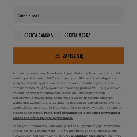
Adres e-mail
OFERTA DAMSKA
OFERTA MĘSKA
ZAPISZ SIĘ
Administratorem danych osobowych jest Marketing Investment Group S.A. z
siedzibą w Krakowie (31-871), os. Dywizjonu 303 paw. 1, udostępnione
powyżej dane będą przetwarzane w prawnie uzasadnionym interesie
administratora, za który uważa się marketing produktów i usług własnych.
Podanie danych jest dobrowolne, aczkolwiek niezbędne w celu
otrzymywania newslettera. Każdy ma prawo do zgłoszenia sprzeciwu
wobec przetwarzania, a także żądania dostępu do danych, sprostowania,
usunięcia lub ograniczenia przetwarzania oraz prawo wniesienia skargi do
Pełną treść oświadczenia o ochronie prywatności
organu nadzorczego.
można znaleźć w Polityce prywatności.
Rabat jest jednorazowy i obowiązuje przez 48 godzin od jego otrzymania.
Znajdziesz go w osobnym mailu, który prześlemy Ci po kliknięciu w link
produktów specjalnych
aktywacyjny. Kod rabatowy nie dotyczy
, nie łączy