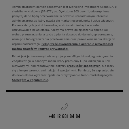
Administratorem danych osobowych jest Marketing Investment Group S.A. z
siedzibą w Krakowie (31-871), os. Dywizjonu 303 paw. 1, udostępnione
powyżej dane będą przetwarzane w prawnie uzasadnionym interesie
administratora, za który uważa się marketing produktów i usług własnych.
Podanie danych jest dobrowolne, aczkolwiek niezbędne w celu
otrzymywania newslettera. Każdy ma prawo do zgłoszenia sprzeciwu
wobec przetwarzania, a także żądania dostępu do danych, sprostowania,
usunięcia lub ograniczenia przetwarzania oraz prawo wniesienia skargi do
Pełną treść oświadczenia o ochronie prywatności
organu nadzorczego.
można znaleźć w Polityce prywatności.
Rabat jest jednorazowy i obowiązuje przez 48 godzin od jego otrzymania.
Znajdziesz go w osobnym mailu, który prześlemy Ci po kliknięciu w link
produktów specjalnych
aktywacyjny. Kod rabatowy nie dotyczy
, nie łączy
się z innymi promocjami i akcjami specjalnymi. Pamiętaj, że zapisując się
do newslettera wyrażasz zgodę na otrzymywanie treści marketingowych.
Szczegóły w regulaminie
.
+48 12 681 84 84