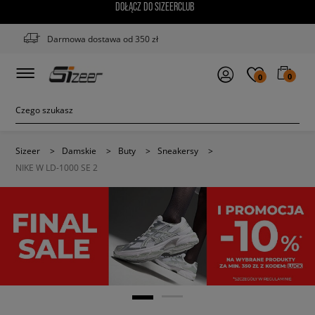
DOŁĄCZ DO SIZEERCLUB
Darmowa dostawa od 350 zł
0
0
Sizeer
>
Damskie
>
Buty
>
Sneakersy
>
NIKE W LD-1000 SE 2