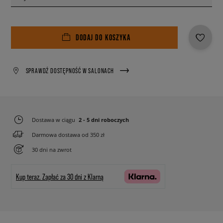
DODAJ DO KOSZYKA
SPRAWDŹ DOSTĘPNOŚĆ W SALONACH
Dostawa w ciągu
2 - 5 dni roboczych
Darmowa dostawa od 350 zł
30 dni na zwrot
Kup teraz.
Zapłać za 30 dni z Klarną