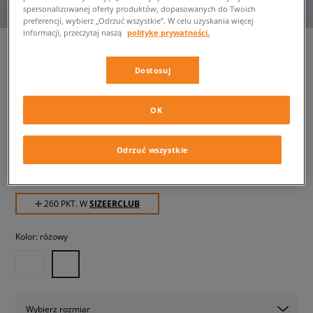
spersonalizowanej oferty produktów, dopasowanych do Twoich
preferencji, wybierz „Odrzuć wszystkie”. W celu uzyskania więcej
informacji, przeczytaj naszą
politykę prywatności.
Dostosuj
NIKE W LD-1000 SE 2
damskie, sneakersy
OK
259,99 zł
z VAT
Odrzuć wszystkie
289,99 zł
-10%
(najniższa cena z 30 dni przed obniżką)
429,99 zł
-40%
(Cena początkowa)
✛ 260 PKT. W
SIZEERCLUB
Kolor:
różowy
Wybierz rozmiar