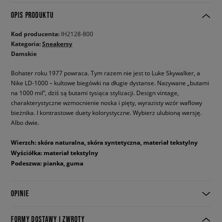
OPIS PRODUKTU
Kod producenta:
IH2128-800
Kategoria:
Sneakersy
Damskie
Bohater roku 1977 powraca. Tym razem nie jest to Luke Skywalker, a
Nike LD-1000 – kultowe biegówki na długie dystanse. Nazywane „butami
na 1000 mil”, dziś są butami tysiąca stylizacji. Design vintage,
charakterystyczne wzmocnienie noska i pięty, wyrazisty wzór waflowy
bieżnika. I kontrastowe duety kolorystyczne. Wybierz ulubioną wersję.
Albo dwie.
Wierzch: skóra naturalna, skóra syntetyczna, materiał tekstylny
Wyściółka: materiał tekstylny
Podeszwa: pianka, guma
OPINIE
FORMY DOSTAWY I ZWROTY