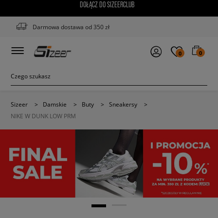
DOŁĄCZ DO SIZEERCLUB
Darmowa dostawa od 350 zł
0
0
Sizeer
>
Damskie
>
Buty
>
Sneakersy
>
NIKE W DUNK LOW PRM