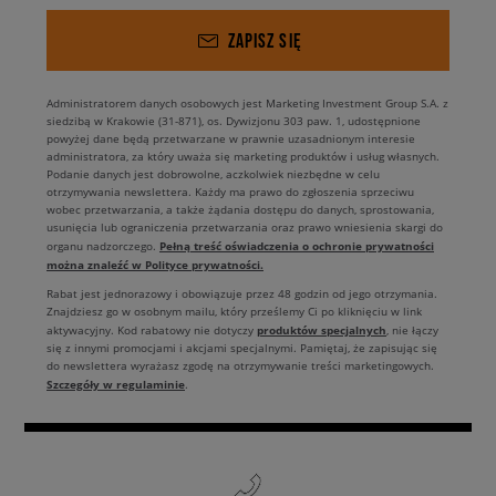
ZAPISZ SIĘ
Administratorem danych osobowych jest Marketing Investment Group S.A. z
siedzibą w Krakowie (31-871), os. Dywizjonu 303 paw. 1, udostępnione
powyżej dane będą przetwarzane w prawnie uzasadnionym interesie
administratora, za który uważa się marketing produktów i usług własnych.
Podanie danych jest dobrowolne, aczkolwiek niezbędne w celu
otrzymywania newslettera. Każdy ma prawo do zgłoszenia sprzeciwu
wobec przetwarzania, a także żądania dostępu do danych, sprostowania,
usunięcia lub ograniczenia przetwarzania oraz prawo wniesienia skargi do
Pełną treść oświadczenia o ochronie prywatności
organu nadzorczego.
można znaleźć w Polityce prywatności.
Rabat jest jednorazowy i obowiązuje przez 48 godzin od jego otrzymania.
Znajdziesz go w osobnym mailu, który prześlemy Ci po kliknięciu w link
produktów specjalnych
aktywacyjny. Kod rabatowy nie dotyczy
, nie łączy
się z innymi promocjami i akcjami specjalnymi. Pamiętaj, że zapisując się
do newslettera wyrażasz zgodę na otrzymywanie treści marketingowych.
Szczegóły w regulaminie
.