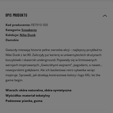
OPIS PRODUKTU
Kod producenta:
FB7910-500
Kategoria:
Sneakersy
Kolekcje:
Nike Dunk
Damskie
Gwiazdy miewają historie pełne zwrotów akcji – najlepszy przykład to
Nike Dunk z lat 80. Zaliczyły już karierę w uniwersyteckich drużynach
koszykówki i skaterski underground. Pojawiały się w limitowanych
wersjach inspirowanych „Gwiezdnymi wojnami”, pagodami, a nawet…
nowojorskimi gołębiami. Ale ich basketowa retro sylwetka wciąż
inspiruje. Sprawdź, jak działają kontrastowe kolory i logo XXL: let the
game begin.
Wierzch: skóra naturalna, skóra syntetyczna
Wyściółka: materiał tekstylny
Podeszwa: pianka, guma