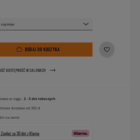
 rozmiar
DODAJ DO KOSZYKA
WDŹ DOSTĘPNOŚĆ W SALONACH
tawa w ciągu
2 - 5 dni roboczych
mowa dostawa od 350 zł
dni na zwrot
Zapłać za 30 dni z Klarną