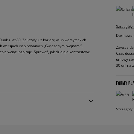
Szczegóły
Darmowa do
unk z lat 80. Zaliczyły już karierę w uniwersyteckich
ych wersjach inspirowanych „Gwiezdnymi wojnami”,
Zawsze da
ka wciąż inspiruje. Sprawdź, jak działają kontrastowe
Czas dosta
umowy spr
30 dni na 
FORMY PŁ
Szczegóły 