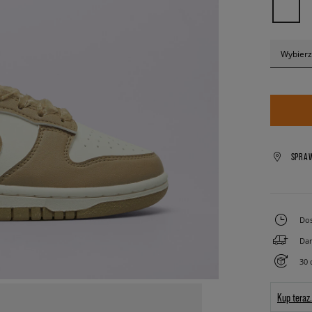
Wybierz
SPRA
Dos
Dar
30 
Kup teraz.