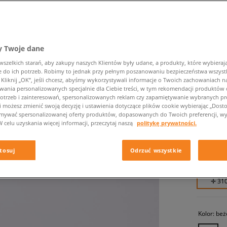
 Twoje dane
zelkich starań, aby zakupy naszych Klientów były udane, a produkty, które wybierają 
do ich potrzeb. Robimy to jednak przy pełnym poszanowaniu bezpieczeństwa wszyst
liknij „OK”, jeśli chcesz, abyśmy wykorzystywali informacje o Twoich zachowaniach na
NIKE W
wania personalizowanych specjalnie dla Ciebie treści, w tym rekomendacji produktó
otrzeb i zainteresowań, spersonalizowanych reklam czy zapamiętywanie wybranych pre
damskie, 
i możesz zmienić swoją decyzję i ustawienia dotyczące plików cookie wybierając „Dostosu
ymywać spersonalizowanej oferty produktów, dopasowanych do Twoich preferencji, wy
W celu uzyskania więcej informacji, przeczytaj naszą
politykę prywatności.
309,99 
354,99 zł
tosuj
Odrzuć wszystkie
519,99 zł
✛ 31
Kolor:
beż