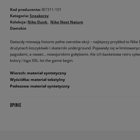
Kod producenta:
IB7311-101
Kategoria:
Sneakersy
Kolekcje:
Nike Dunk
Nike Next Nature
Damskie
Gwiazdy miewają historie pełne zwrotów akcji – najlepszy przykład to Nike D
drużynach koszykówki i skaterski underground. Pojawiały się w limitowan
pagodami, a nawet… nowojorskimi gołębiami. Ale ich basketowa retro sylwet
kolory i logo XXL: let the game begin.
Wierzch: materiał syntetyczny
Wyściółka: materiał tekstylny
Podeszwa: materiał syntetyczny
OPINIE