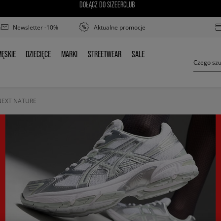
DOŁĄCZ DO SIZEERCLUB
Newsletter -10%
Aktualne promocje
ĘSKIE
DZIECIĘCE
MARKI
STREETWEAR
SALE
MĘSKIE
DZIECIĘCE
MARKI
STREETWEAR
SALE
NEXT NATURE