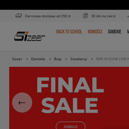
Darmowa dostawa od 350 zł
30 dni na zwrot
BACK TO SCHOOL
NOWOŚCI
DAMSKIE
M
BACK
NOWOŚCI
DAMSKIE
TO
SCHOOL
Sizeer
>
Damskie
>
Buty
>
Sneakersy
>
NIKE W DUNK LOW 