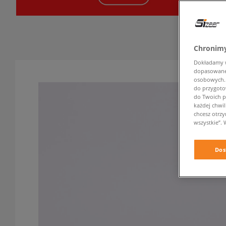
Chronimy
Dokładamy ws
dopasowane 
osobowych. K
do przygoto
do Twoich p
każdej chwil
chcesz otrz
wszystkie”. 
Dos