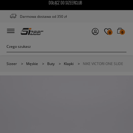
DOŁĄCZ DO SIZEERCLUB
Darmowa dostawa od 350 zł
0
0
Sizeer
>
Męskie
>
Buty
>
Klapki
>
NIKE VICTORI ONE SLIDE