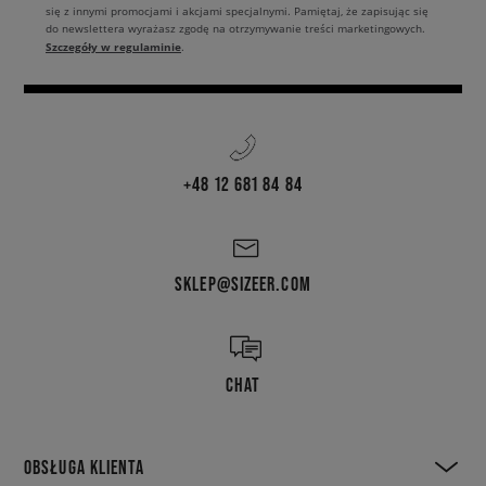
się z innymi promocjami i akcjami specjalnymi. Pamiętaj, że zapisując się
do newslettera wyrażasz zgodę na otrzymywanie treści marketingowych.
Szczegóły w regulaminie
.
+48 12 681 84 84
SKLEP@SIZEER.COM
CHAT
OBSŁUGA KLIENTA