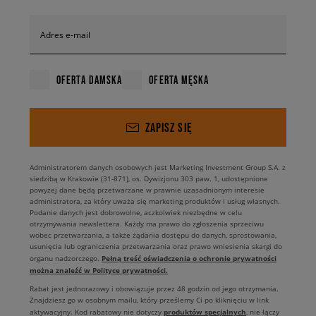
Adres e-mail
OFERTA DAMSKA
OFERTA MĘSKA
ZAPISZ SIĘ
Administratorem danych osobowych jest Marketing Investment Group S.A. z
siedzibą w Krakowie (31-871), os. Dywizjonu 303 paw. 1, udostępnione
powyżej dane będą przetwarzane w prawnie uzasadnionym interesie
administratora, za który uważa się marketing produktów i usług własnych.
Podanie danych jest dobrowolne, aczkolwiek niezbędne w celu
otrzymywania newslettera. Każdy ma prawo do zgłoszenia sprzeciwu
wobec przetwarzania, a także żądania dostępu do danych, sprostowania,
usunięcia lub ograniczenia przetwarzania oraz prawo wniesienia skargi do
Pełną treść oświadczenia o ochronie prywatności
organu nadzorczego.
można znaleźć w Polityce prywatności.
Rabat jest jednorazowy i obowiązuje przez 48 godzin od jego otrzymania.
Znajdziesz go w osobnym mailu, który prześlemy Ci po kliknięciu w link
produktów specjalnych
aktywacyjny. Kod rabatowy nie dotyczy
, nie łączy