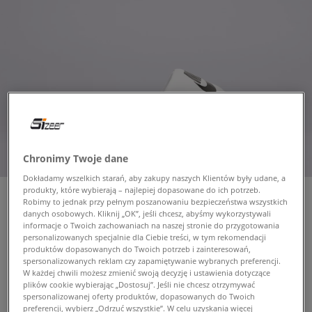
Chronimy Twoje dane
Dokładamy wszelkich starań, aby zakupy naszych Klientów były udane, a
produkty, które wybierają – najlepiej dopasowane do ich potrzeb.
Robimy to jednak przy pełnym poszanowaniu bezpieczeństwa wszystkich
danych osobowych. Kliknij „OK”, jeśli chcesz, abyśmy wykorzystywali
informacje o Twoich zachowaniach na naszej stronie do przygotowania
NIKE VICTORI ONE SLIDE
personalizowanych specjalnie dla Ciebie treści, w tym rekomendacji
męskie, klapki
produktów dopasowanych do Twoich potrzeb i zainteresowań,
spersonalizowanych reklam czy zapamiętywanie wybranych preferencji.
W każdej chwili możesz zmienić swoją decyzję i ustawienia dotyczące
plików cookie wybierając „Dostosuj”. Jeśli nie chcesz otrzymywać
119,99 zł
z VAT
spersonalizowanej oferty produktów, dopasowanych do Twoich
preferencji, wybierz „Odrzuć wszystkie”. W celu uzyskania więcej
149,99 zł
-20%
(najniższa cena od momentu wprowadzenia produktu)