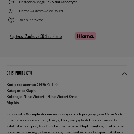
Dostawa w ciągu
2 - 5 dni roboczych
Darmowa dostawa od 350 zł
30 dni na zwrot
Kup teraz.
Zapłać za 30 dni z Klarną
OPIS PRODUKTU
Kod producenta:
CN9675-100
Kategoria:
Klapki
Kolekcje:
Nike Victori
Nike Victori One
Męskie
Sznurówki? W ciepłe dni nie warto się do nich przywiązywać! Nike Victori
One to basenowo-uliczny klasyk, który wygląda dobrze zarówno do
szlafroka, jak i przy food trucku z ramenem. Klapki miękkie, praktyczne,
nieprzyzwoicie wygodne – to jakby mieć wakacje pod stopami. A skoro