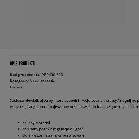
OPIS PRODUKTU
Kod producenta:
DB0456-320
Kategoria:
Nerki saszetki
Unisex
Szukasz niewielkiej torby, która uzupełni Twoje codzienne sety? Sięgnij po 
wszystko, czego potrzebujesz, aby przechować podręczne gadżety i podkreś
solidny materiał
dopinany pasek z regulacją długości
dwie kieszenie zamykane na suwaki