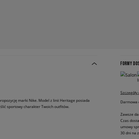
FORMY DO
Szczegóły
propozycję marki Nike. Model z linii Heritage posiada
Darmowa do
lić sportowy charakter Twoich outfitów.
Zawsze da
Czas dosta
umowy spr
30 dni na 