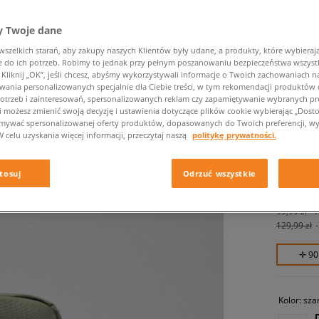
 Twoje dane
zelkich starań, aby zakupy naszych Klientów były udane, a produkty, które wybierają 
do ich potrzeb. Robimy to jednak przy pełnym poszanowaniu bezpieczeństwa wszyst
liknij „OK”, jeśli chcesz, abyśmy wykorzystywali informacje o Twoich zachowaniach na
wania personalizowanych specjalnie dla Ciebie treści, w tym rekomendacji produktó
otrzeb i zainteresowań, spersonalizowanych reklam czy zapamiętywanie wybranych pre
i możesz zmienić swoją decyzję i ustawienia dotyczące plików cookie wybierając „Dostosu
NIKE T
ymywać spersonalizowanej oferty produktów, dopasowanych do Twoich preferencji, wy
W celu uzyskania więcej informacji, przeczytaj naszą
politykę prywatności.
unisex, ne
tosuj
Odrzuć wszystkie
89,99 z
99,99 zł
-
129,99 zł
✛ 90
Kolor:
sza