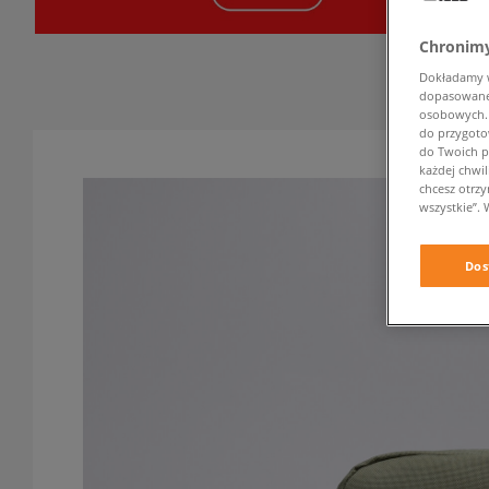
Chronimy
Dokładamy ws
dopasowane 
osobowych. K
do przygoto
do Twoich p
każdej chwil
chcesz otrz
wszystkie”. 
Dos