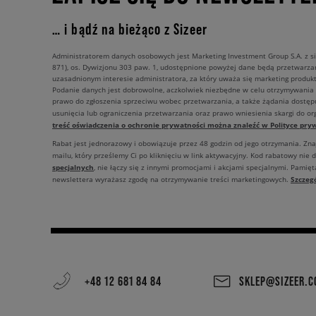
… i bądź na bieżąco z Sizeer
Administratorem danych osobowych jest Marketing Investment Group S.A. z si
871), os. Dywizjonu 303 paw. 1, udostępnione powyżej dane będą przetwarz
uzasadnionym interesie administratora, za który uważa się marketing produkt
Podanie danych jest dobrowolne, aczkolwiek niezbędne w celu otrzymywania
prawo do zgłoszenia sprzeciwu wobec przetwarzania, a także żądania dostęp
usunięcia lub ograniczenia przetwarzania oraz prawo wniesienia skargi do o
treść oświadczenia o ochronie prywatności można znaleźć w Polityce pryw
Rabat jest jednorazowy i obowiązuje przez 48 godzin od jego otrzymania. Zn
mailu, który prześlemy Ci po kliknięciu w link aktywacyjny. Kod rabatowy nie 
specjalnych
, nie łączy się z innymi promocjami i akcjami specjalnymi. Pamięta
Szczeg
newslettera wyrażasz zgodę na otrzymywanie treści marketingowych.
+48 12 681 84 84
SKLEP@SIZEER.