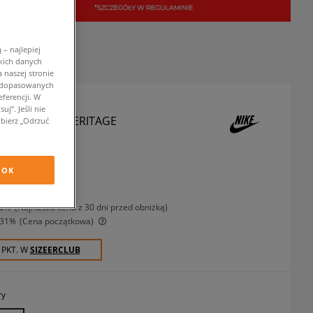
– najlepiej
kich danych
 naszej stronie
w dopasowanych
ferencji. W
j”. Jeśli nie
OREBKA NIKE HERITAGE
bierz „Odrzuć
rki saszetki
OK
ł
z VAT
10%
(najniższa cena z 30 dni przed obniżką)
-31%
(Cena początkowa)
 PKT. W
SIZEERCLUB
ry