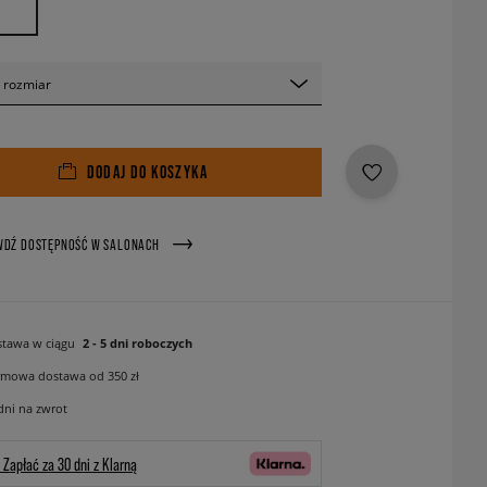
 rozmiar
DODAJ DO KOSZYKA
WDŹ DOSTĘPNOŚĆ W SALONACH
tawa w ciągu
2 - 5 dni roboczych
mowa dostawa od 350 zł
dni na zwrot
Zapłać za 30 dni z Klarną