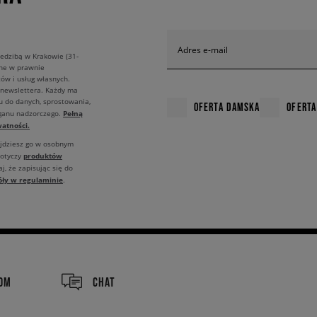
Adres e-mail
edzibą w Krakowie (31-
ane w prawnie
ów i usług własnych.
 newslettera. Każdy ma
u do danych, sprostowania,
OFERTA DAMSKA
OFERTA
Pełną
rganu nadzorczego.
atności.
ajdziesz go w osobnym
produktów
dotyczy
j, że zapisując się do
óły w regulaminie
.
COM
CHAT