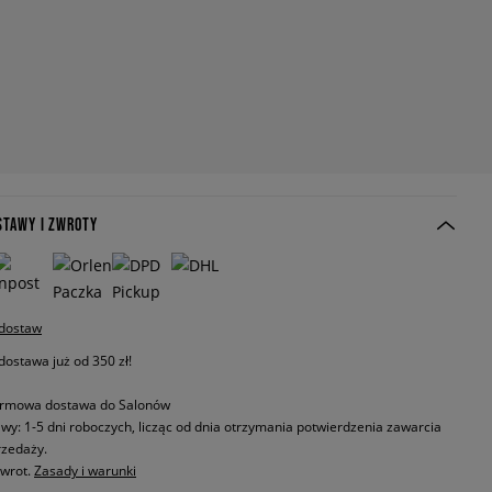
STAWY I ZWROTY
 dostaw
stawa już od 350 zł!
rmowa dostawa do Salonów
wy: 1-5 dni roboczych, licząc od dnia otrzymania potwierdzenia zawarcia
zedaży.
zwrot.
Zasady i warunki