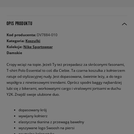
OPIS PRODUKTU
Kod producenta:
DV7884-010
Kategoria:
Koszulki
Kolekcje:
Nike Sportswear
Damskie
Cropy wciąż na topie. Jeżeli Ty też przepadasz za skróconymi fasonami,
T-shirt Polo Essential to coś dla Ciebie. Ta czarna koszulka z kołnierzem
ratuje od stylizacyjnej nudy. Jest dopasowana, świetnie leży, a do tego
współgra z ninetiesowymi trendami. Oprócz spodni baggy najbardziej
lubi się z bikerami, workowatymi cargo i viralowymi jortsami w duchu
Y2K. Znajdź swoje ulubione duo.
dopasowany krój
wywijany kołnierz
elastyczna tkanina z przewagą bawełny
wyszywane logo Swoosh na piersi
neutralna kolorystyka