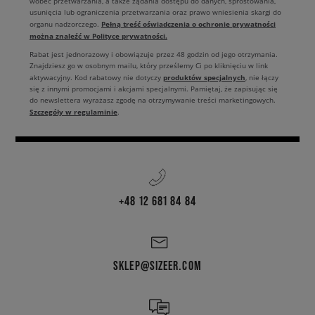
wobec przetwarzania, a także żądania dostępu do danych, sprostowania,
usunięcia lub ograniczenia przetwarzania oraz prawo wniesienia skargi do
Pełną treść oświadczenia o ochronie prywatności
organu nadzorczego.
można znaleźć w Polityce prywatności.
Rabat jest jednorazowy i obowiązuje przez 48 godzin od jego otrzymania.
Znajdziesz go w osobnym mailu, który prześlemy Ci po kliknięciu w link
produktów specjalnych
aktywacyjny. Kod rabatowy nie dotyczy
, nie łączy
się z innymi promocjami i akcjami specjalnymi. Pamiętaj, że zapisując się
do newslettera wyrażasz zgodę na otrzymywanie treści marketingowych.
Szczegóły w regulaminie
.
+48 12 681 84 84
SKLEP@SIZEER.COM