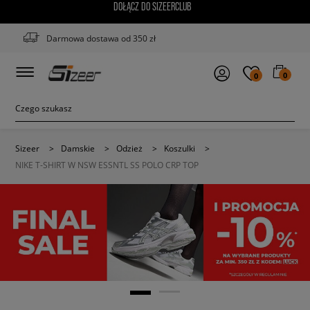
DOŁĄCZ DO SIZEERCLUB
Darmowa dostawa od 350 zł
0
0
Sizeer
>
Damskie
>
Odzież
>
Koszulki
>
NIKE T-SHIRT W NSW ESSNTL SS POLO CRP TOP