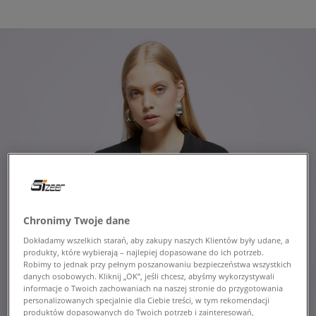
Chronimy Twoje dane
Dokładamy wszelkich starań, aby zakupy naszych Klientów były udane, a
produkty, które wybierają – najlepiej dopasowane do ich potrzeb.
Robimy to jednak przy pełnym poszanowaniu bezpieczeństwa wszystkich
danych osobowych. Kliknij „OK”, jeśli chcesz, abyśmy wykorzystywali
informacje o Twoich zachowaniach na naszej stronie do przygotowania
personalizowanych specjalnie dla Ciebie treści, w tym rekomendacji
produktów dopasowanych do Twoich potrzeb i zainteresowań,