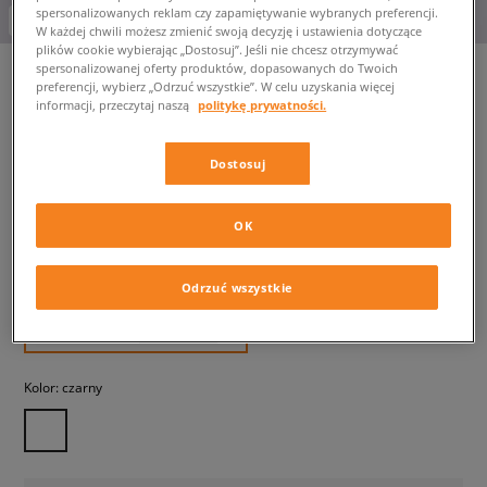
spersonalizowanych reklam czy zapamiętywanie wybranych preferencji.
-10% za min. 350 zł kod: LUCK
W każdej chwili możesz zmienić swoją decyzję i ustawienia dotyczące
plików cookie wybierając „Dostosuj”. Jeśli nie chcesz otrzymywać
spersonalizowanej oferty produktów, dopasowanych do Twoich
preferencji, wybierz „Odrzuć wszystkie”. W celu uzyskania więcej
informacji, przeczytaj naszą
politykę prywatności.
NIKE T-SHIRT W NSW ESSNTL
SS POLO CRP TOP
Dostosuj
damskie, koszulki
OK
114,99 zł
z VAT
119,99 zł
-4%
(najniższa cena od momentu wprowadzenia produktu)
Odrzuć wszystkie
219,99 zł
-48%
(Cena początkowa)
✛ 115 PKT. W
SIZEERCLUB
Kolor:
czarny