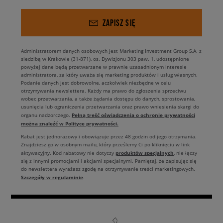
ZAPISZ SIĘ
Administratorem danych osobowych jest Marketing Investment Group S.A. z
siedzibą w Krakowie (31-871), os. Dywizjonu 303 paw. 1, udostępnione
powyżej dane będą przetwarzane w prawnie uzasadnionym interesie
administratora, za który uważa się marketing produktów i usług własnych.
Podanie danych jest dobrowolne, aczkolwiek niezbędne w celu
otrzymywania newslettera. Każdy ma prawo do zgłoszenia sprzeciwu
wobec przetwarzania, a także żądania dostępu do danych, sprostowania,
usunięcia lub ograniczenia przetwarzania oraz prawo wniesienia skargi do
Pełną treść oświadczenia o ochronie prywatności
organu nadzorczego.
można znaleźć w Polityce prywatności.
Rabat jest jednorazowy i obowiązuje przez 48 godzin od jego otrzymania.
Znajdziesz go w osobnym mailu, który prześlemy Ci po kliknięciu w link
produktów specjalnych
aktywacyjny. Kod rabatowy nie dotyczy
, nie łączy
się z innymi promocjami i akcjami specjalnymi. Pamiętaj, że zapisując się
do newslettera wyrażasz zgodę na otrzymywanie treści marketingowych.
Szczegóły w regulaminie
.