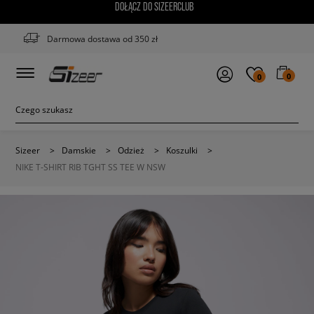
DOŁĄCZ DO SIZEERCLUB
Darmowa dostawa od 350 zł
0
0
Sizeer
>
Damskie
>
Odzież
>
Koszulki
>
NIKE T-SHIRT RIB TGHT SS TEE W NSW