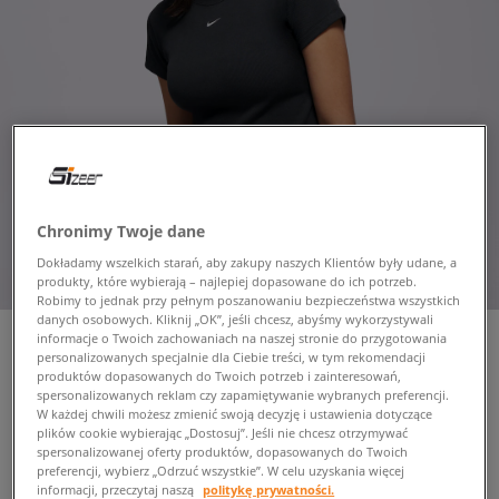
Chronimy Twoje dane
Dokładamy wszelkich starań, aby zakupy naszych Klientów były udane, a
produkty, które wybierają – najlepiej dopasowane do ich potrzeb.
Robimy to jednak przy pełnym poszanowaniu bezpieczeństwa wszystkich
danych osobowych. Kliknij „OK”, jeśli chcesz, abyśmy wykorzystywali
informacje o Twoich zachowaniach na naszej stronie do przygotowania
personalizowanych specjalnie dla Ciebie treści, w tym rekomendacji
produktów dopasowanych do Twoich potrzeb i zainteresowań,
NIKE T-SHIRT RIB TGHT SS
spersonalizowanych reklam czy zapamiętywanie wybranych preferencji.
W każdej chwili możesz zmienić swoją decyzję i ustawienia dotyczące
TEE W NSW
plików cookie wybierając „Dostosuj”. Jeśli nie chcesz otrzymywać
damskie, koszulki
spersonalizowanej oferty produktów, dopasowanych do Twoich
preferencji, wybierz „Odrzuć wszystkie”. W celu uzyskania więcej
informacji, przeczytaj naszą
politykę prywatności.