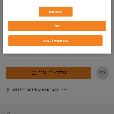
129,99 zł
z VAT
Dostosuj
✛ 130 PKT. W
SIZEERCLUB
Kolor:
czarny
OK
Odrzuć wszystkie
Wybierz rozmiar
DODAJ DO KOSZYKA
SPRAWDŹ DOSTĘPNOŚĆ W SALONACH