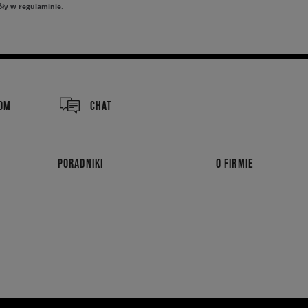
óły w regulaminie
.
COM
CHAT
PORADNIKI
O FIRMIE