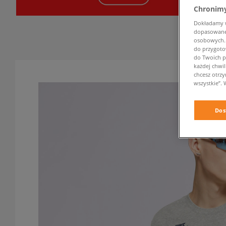
Chronimy
Dokładamy ws
dopasowane 
osobowych. K
do przygoto
do Twoich p
każdej chwil
chcesz otrz
wszystkie”. 
Dos