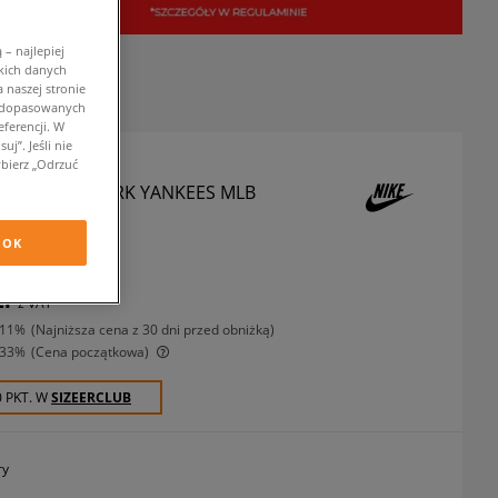
– najlepiej
kich danych
 naszej stronie
w dopasowanych
ferencji. W
j”. Jeśli nie
bierz „Odrzuć
-SHIRT NEW YORK YANKEES MLB
szulki
OK
zł
z VAT
-11%
(najniższa cena z 30 dni przed obniżką)
-33%
(Cena początkowa)
0 PKT. W
SIZEERCLUB
ry