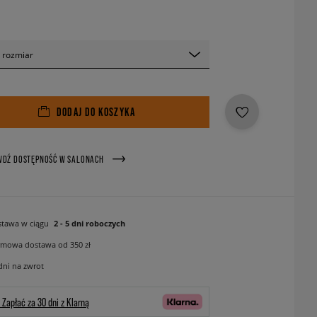
 rozmiar
DODAJ DO KOSZYKA
WDŹ DOSTĘPNOŚĆ W SALONACH
tawa w ciągu
2 - 5 dni roboczych
mowa dostawa od 350 zł
dni na zwrot
Zapłać za 30 dni z Klarną