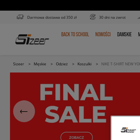
Darmowa dostawa od 350 zł
30 dni na zwrot
BACK TO SCHOOL
NOWOŚCI
DAMSKIE
M
BACK
NOWOŚCI
DAMSKIE
TO
SCHOOL
Sizeer
>
Męskie
>
Odzież
>
Koszulki
>
NIKE T-SHIRT NEW Y