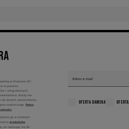
RA
Adres e-mail
edzibą w Krakowie (31-
ane w prawnie
ów i usług własnych.
 newslettera. Każdy ma
u do danych, sprostowania,
OFERTA DAMSKA
OFERTA
Pełną
rganu nadzorczego.
atności.
ajdziesz go w osobnym
produktów
dotyczy
j, że zapisując się do