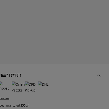
STAWY I ZWROTY
 dostaw
stawa już od 350 zł!