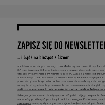
ZAPISZ SIĘ DO NEWSLETTE
… i bądź na bieżąco z Sizeer
Administratorem danych osobowych jest Marketing Investment Group S.A. z si
871), os. Dywizjonu 303 paw. 1, udostępnione powyżej dane będą przetwarz
uzasadnionym interesie administratora, za który uważa się marketing produkt
Podanie danych jest dobrowolne, aczkolwiek niezbędne w celu otrzymywania
prawo do zgłoszenia sprzeciwu wobec przetwarzania, a także żądania dostęp
usunięcia lub ograniczenia przetwarzania oraz prawo wniesienia skargi do o
treść oświadczenia o ochronie prywatności można znaleźć w Polityce pryw
Rabat jest jednorazowy i obowiązuje przez 48 godzin od jego otrzymania. Zn
mailu, który prześlemy Ci po kliknięciu w link aktywacyjny. Kod rabatowy nie 
specjalnych
, nie łączy się z innymi promocjami i akcjami specjalnymi. Pamięta