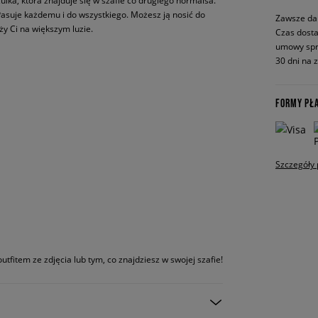
ka, która znajduje się w szafie co drugiego normalsa.
. Pasuje każdemu i do wszystkiego. Możesz ją nosić do
Zawsze da
ży Ci na większym luzie.
Czas dosta
umowy spr
30 dni na 
FORMY PŁ
Szczegóły 
utfitem ze zdjęcia lub tym, co znajdziesz w swojej szafie!