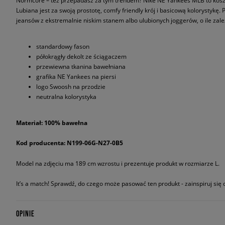
Normcore – też przepadasz za tym trendem? Nike NE Yankees MLB to koszul
Lubiana jest za swoją prostotę, comfy friendly krój i basicową kolorystykę
jeansów z ekstremalnie niskim stanem albo ulubionych joggerów, o ile zale
standardowy fason
półokrągły dekolt ze ściągaczem
przewiewna tkanina bawełniana
grafika NE Yankees na piersi
logo Swoosh na przodzie
neutralna kolorystyka
Materiał: 100% bawełna
Kod producenta: N199-06G-N27-0B5
Model na zdjęciu ma 189 cm wzrostu i prezentuje produkt w rozmiarze L.
It’s a match! Sprawdź, do czego może pasować ten produkt - zainspiruj się o
OPINIE