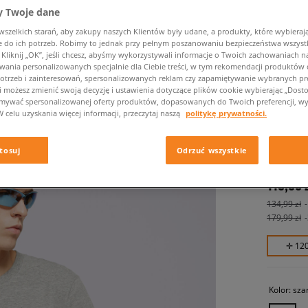
 Twoje dane
zelkich starań, aby zakupy naszych Klientów były udane, a produkty, które wybierają 
do ich potrzeb. Robimy to jednak przy pełnym poszanowaniu bezpieczeństwa wszyst
liknij „OK”, jeśli chcesz, abyśmy wykorzystywali informacje o Twoich zachowaniach na
wania personalizowanych specjalnie dla Ciebie treści, w tym rekomendacji produktó
otrzeb i zainteresowań, spersonalizowanych reklam czy zapamiętywanie wybranych pre
i możesz zmienić swoją decyzję i ustawienia dotyczące plików cookie wybierając „Dostosu
ymywać spersonalizowanej oferty produktów, dopasowanych do Twoich preferencji, wy
W celu uzyskania więcej informacji, przeczytaj naszą
politykę prywatności.
NIKE T
męskie, ko
tosuj
Odrzuć wszystkie
119,99 
134,99 zł
179,99 zł
✛ 12
Kolor:
sza