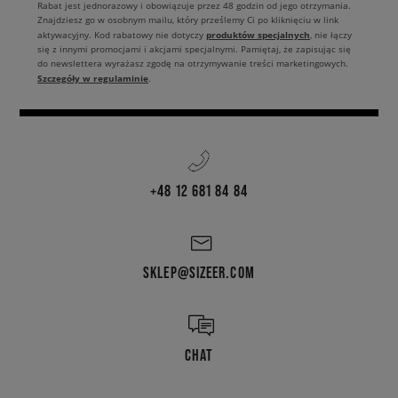
Rabat jest jednorazowy i obowiązuje przez 48 godzin od jego otrzymania.
Znajdziesz go w osobnym mailu, który prześlemy Ci po kliknięciu w link
produktów specjalnych
aktywacyjny. Kod rabatowy nie dotyczy
, nie łączy
się z innymi promocjami i akcjami specjalnymi. Pamiętaj, że zapisując się
do newslettera wyrażasz zgodę na otrzymywanie treści marketingowych.
Szczegóły w regulaminie
.
+48 12 681 84 84
SKLEP@SIZEER.COM
CHAT