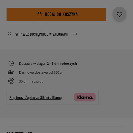
DODAJ DO KOSZYKA
SPRAWDŹ DOSTĘPNOŚĆ W SALONACH
Dostawa w ciągu
2 - 5 dni roboczych
Darmowa dostawa od 350 zł
30 dni na zwrot
Kup teraz.
Zapłać za 30 dni z Klarną