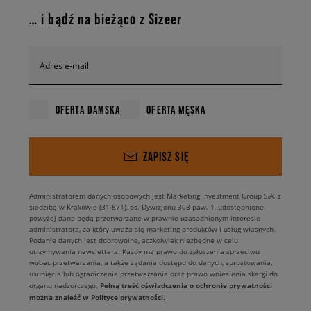
… i bądź na bieżąco z Sizeer
Adres e-mail
OFERTA DAMSKA
OFERTA MĘSKA
ZAPISZ SIĘ
Administratorem danych osobowych jest Marketing Investment Group S.A. z
siedzibą w Krakowie (31-871), os. Dywizjonu 303 paw. 1, udostępnione
powyżej dane będą przetwarzane w prawnie uzasadnionym interesie
administratora, za który uważa się marketing produktów i usług własnych.
Podanie danych jest dobrowolne, aczkolwiek niezbędne w celu
otrzymywania newslettera. Każdy ma prawo do zgłoszenia sprzeciwu
wobec przetwarzania, a także żądania dostępu do danych, sprostowania,
usunięcia lub ograniczenia przetwarzania oraz prawo wniesienia skargi do
Pełną treść oświadczenia o ochronie prywatności
organu nadzorczego.
można znaleźć w Polityce prywatności.