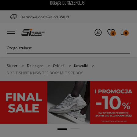
DOŁĄCZ DO SIZEERCLUB
Darmowa dostawa od 350 zł
0
0
Sizeer
>
Dziecięce
>
Odzież
>
Koszulki
>
NIKE T-SHIRT K NSW TEE BOXY MLT SPT BOY