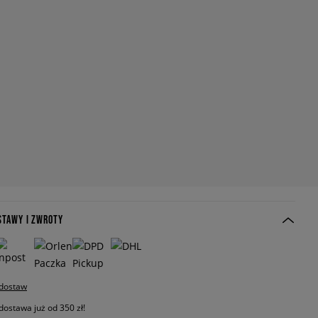
STAWY I ZWROTY
 dostaw
stawa już od 350 zł!