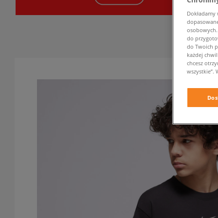
Dokładamy ws
dopasowane 
osobowych. K
do przygoto
do Twoich p
każdej chwil
chcesz otrz
wszystkie”. 
Dos