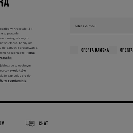
RA
Adres e-mail
edzibą w Krakowie (31-
ane w prawnie
ów i usług własnych.
 newslettera. Każdy ma
u do danych, sprostowania,
OFERTA DAMSKA
OFERTA
Pełną
rganu nadzorczego.
atności.
ajdziesz go w osobnym
produktów
dotyczy
j, że zapisując się do
óły w regulaminie
.
COM
CHAT