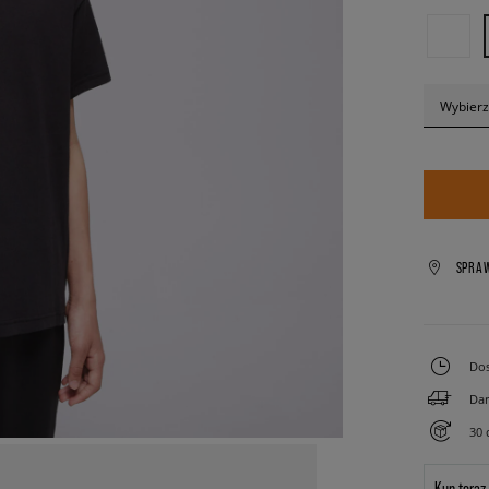
Wybierz
SPRA
Dos
Dar
30 
Kup teraz.