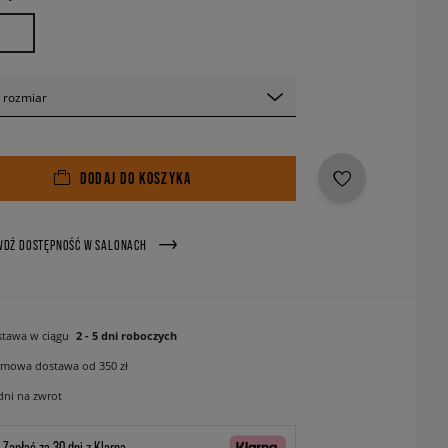
 rozmiar
DODAJ DO KOSZYKA
WDŹ DOSTĘPNOŚĆ W SALONACH
tawa w ciągu
2 - 5 dni roboczych
mowa dostawa od 350 zł
dni na zwrot
Zapłać za 30 dni z Klarną