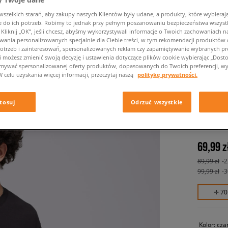
zelkich starań, aby zakupy naszych Klientów były udane, a produkty, które wybierają 
do ich potrzeb. Robimy to jednak przy pełnym poszanowaniu bezpieczeństwa wszyst
liknij „OK”, jeśli chcesz, abyśmy wykorzystywali informacje o Twoich zachowaniach na
wania personalizowanych specjalnie dla Ciebie treści, w tym rekomendacji produktó
otrzeb i zainteresowań, spersonalizowanych reklam czy zapamiętywanie wybranych pre
i możesz zmienić swoją decyzję i ustawienia dotyczące plików cookie wybierając „Dostosu
ymywać spersonalizowanej oferty produktów, dopasowanych do Twoich preferencji, wy
W celu uzyskania więcej informacji, przeczytaj naszą
politykę prywatności.
NIKE T-
LBR G
tosuj
Odrzuć wszystkie
dziecięce,
69,99 z
89,99 zł
-
99,99 zł
-
✛ 70
Kolor:
cza