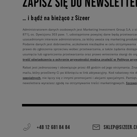
ZAPISZ SIĘ DO NEWSLETTE
… i bądź na bieżąco z Sizeer
Administratorem danych osobowych jest Marketing Investment Group S.A. z si
871), os. Dywizjonu 303 paw. 1, udostępnione powyżej dane będą przetwarz
uzasadnionym interesie administratora, za który uważa się marketing produkt
Podanie danych jest dobrowolne, aczkolwiek niezbędne w celu otrzymywania
prawo do zgłoszenia sprzeciwu wobec przetwarzania, a także żądania dostęp
usunięcia lub ograniczenia przetwarzania oraz prawo wniesienia skargi do o
treść oświadczenia o ochronie prywatności można znaleźć w Polityce pryw
Rabat jest jednorazowy i obowiązuje przez 48 godzin od jego otrzymania. Zn
mailu, który prześlemy Ci po kliknięciu w link aktywacyjny. Kod rabatowy nie 
specjalnych
, nie łączy się z innymi promocjami i akcjami specjalnymi. Pamięta
Szczeg
newslettera wyrażasz zgodę na otrzymywanie treści marketingowych.
+48 12 681 84 84
SKLEP@SIZEER.