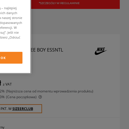
– najlepiej
kich danych
 naszej stronie
w dopasowanych
ferencji. W
j”. Jeśli nie
bierz „Odrzuć
SHIRT G NSW TEE BOY ESSNTL
OK
 koszulki
ł
z VAT
22%
(najniższa cena od momentu wprowadzenia produktu)
30%
(Cena początkowa)
 PKT. W
SIZEERCLUB
rny