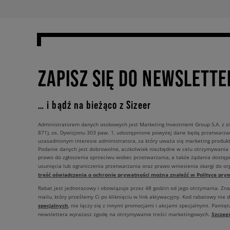
ZAPISZ SIĘ DO NEWSLETTE
… i bądź na bieżąco z Sizeer
Administratorem danych osobowych jest Marketing Investment Group S.A. z si
871), os. Dywizjonu 303 paw. 1, udostępnione powyżej dane będą przetwarz
uzasadnionym interesie administratora, za który uważa się marketing produkt
Podanie danych jest dobrowolne, aczkolwiek niezbędne w celu otrzymywania
prawo do zgłoszenia sprzeciwu wobec przetwarzania, a także żądania dostęp
usunięcia lub ograniczenia przetwarzania oraz prawo wniesienia skargi do o
treść oświadczenia o ochronie prywatności można znaleźć w Polityce pryw
Rabat jest jednorazowy i obowiązuje przez 48 godzin od jego otrzymania. Zn
mailu, który prześlemy Ci po kliknięciu w link aktywacyjny. Kod rabatowy nie 
specjalnych
, nie łączy się z innymi promocjami i akcjami specjalnymi. Pamięta
Szczeg
newslettera wyrażasz zgodę na otrzymywanie treści marketingowych.