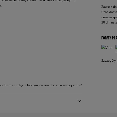
? Ucieszy cię udany collab marki Nike i MLB. Jednym z
w.
Zawsze da
Czas dosta
umowy spr
30 dni na 
FORMY PŁ
Szczegóły 
utfitem ze zdjęcia lub tym, co znajdziesz w swojej szafie!