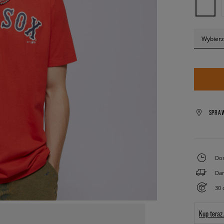
Wybierz
SPRA
Dos
Dar
30 
Kup teraz.