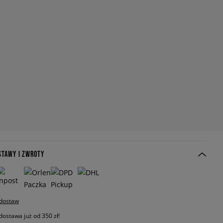
STAWY I ZWROTY
 dostaw
stawa już od 350 zł!