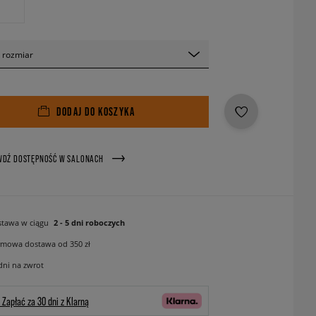
 rozmiar
DODAJ DO KOSZYKA
WDŹ DOSTĘPNOŚĆ W SALONACH
tawa w ciągu
2 - 5 dni roboczych
mowa dostawa od 350 zł
dni na zwrot
Zapłać za 30 dni z Klarną