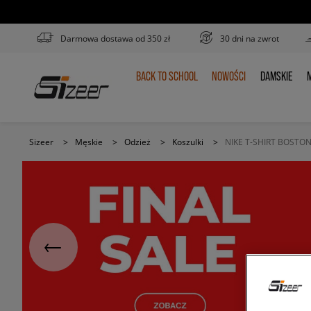
Darmowa dostawa od 350 zł
30 dni na zwrot
BACK TO SCHOOL
NOWOŚCI
DAMSKIE
M
BACK
NOWOŚCI
DAMSKIE
TO
SCHOOL
Sizeer
>
Męskie
>
Odzież
>
Koszulki
>
NIKE T-SHIRT BOSTO