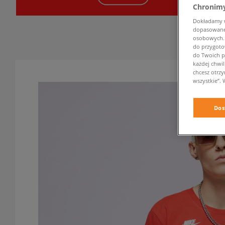
Chronimy
Dokładamy ws
dopasowane 
osobowych. K
do przygoto
do Twoich p
każdej chwil
chcesz otrz
wszystkie”. 
Dos