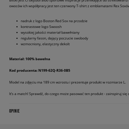
Bliski jest Ci bejsbol albo sportowe inspiracje przenikające do streetwearu
owoców ich współpracy jest ten czerwony T-shirt z emblamatami Rex Soxó
nadruk z logo Boston Red Sox na przodzie
kontrastowe logo Swoosh
wysokiej jakości materiał bawełniany
regularny fason, dający poczucie swobody
wzmocniony, elastyczny dekolt
Materiał: 100% bawełna
Kod producenta: N199-62Q-R36-0B5
Model na zdjęciu ma 189 cm wzrostu i prezentuje produkt w rozmiarze L.
It’s a match! Sprawdź, do czego może pasować ten produkt - zainspiruj się o
OPINIE