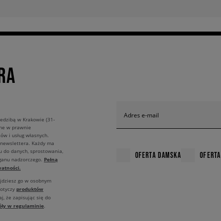
RA
Adres e-mail
edzibą w Krakowie (31-
ane w prawnie
ów i usług własnych.
 newslettera. Każdy ma
u do danych, sprostowania,
OFERTA DAMSKA
OFERTA
Pełną
rganu nadzorczego.
atności.
ajdziesz go w osobnym
produktów
dotyczy
j, że zapisując się do
óły w regulaminie
.