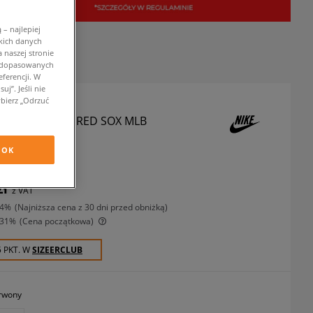
– najlepiej
kich danych
 naszej stronie
w dopasowanych
ferencji. W
j”. Jeśli nie
bierz „Odrzuć
-SHIRT BOSTON RED SOX MLB
szulki
OK
zł
z VAT
-4%
(najniższa cena z 30 dni przed obniżką)
-31%
(Cena początkowa)
5 PKT. W
SIZEERCLUB
rwony