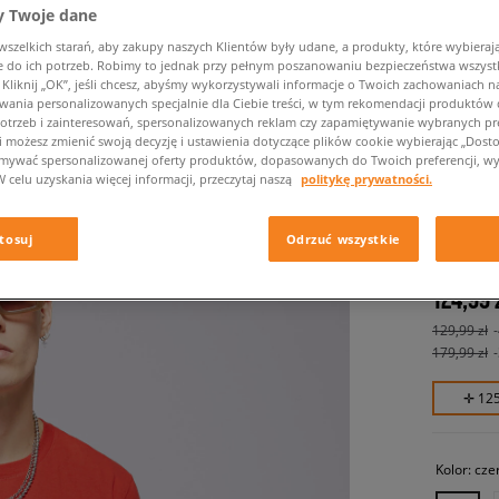
 Twoje dane
zelkich starań, aby zakupy naszych Klientów były udane, a produkty, które wybierają 
do ich potrzeb. Robimy to jednak przy pełnym poszanowaniu bezpieczeństwa wszyst
liknij „OK”, jeśli chcesz, abyśmy wykorzystywali informacje o Twoich zachowaniach na
wania personalizowanych specjalnie dla Ciebie treści, w tym rekomendacji produktó
otrzeb i zainteresowań, spersonalizowanych reklam czy zapamiętywanie wybranych pre
i możesz zmienić swoją decyzję i ustawienia dotyczące plików cookie wybierając „Dostosu
ymywać spersonalizowanej oferty produktów, dopasowanych do Twoich preferencji, wy
W celu uzyskania więcej informacji, przeczytaj naszą
politykę prywatności.
NIKE T
męskie, ko
tosuj
Odrzuć wszystkie
124,99 
129,99 zł
179,99 zł
✛ 12
Kolor:
cze