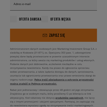
Adres e-mail
OFERTA DAMSKA
OFERTA MĘSKA
ZAPISZ SIĘ
Administratorem danych osobowych jest Marketing Investment Group S.A. z
siedzibą w Krakowie (31-871), os. Dywizjonu 303 paw. 1, udostępnione
powyżej dane będą przetwarzane w prawnie uzasadnionym interesie
administratora, za który uważa się marketing produktów i usług własnych.
Podanie danych jest dobrowolne, aczkolwiek niezbędne w celu
otrzymywania newslettera. Każdy ma prawo do zgłoszenia sprzeciwu
wobec przetwarzania, a także żądania dostępu do danych, sprostowania,
usunięcia lub ograniczenia przetwarzania oraz prawo wniesienia skargi do
Pełną treść oświadczenia o ochronie prywatności
organu nadzorczego.
można znaleźć w Polityce prywatności.
Rabat jest jednorazowy i obowiązuje przez 48 godzin od jego otrzymania.
Znajdziesz go w osobnym mailu, który prześlemy Ci po kliknięciu w link
produktów specjalnych
aktywacyjny. Kod rabatowy nie dotyczy
, nie łączy
się z innymi promocjami i akcjami specjalnymi. Pamiętaj, że zapisując się
do newslettera wyrażasz zgodę na otrzymywanie treści marketingowych.