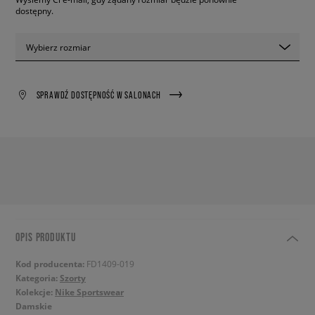
dostępny.
Wybierz rozmiar
SPRAWDŹ DOSTĘPNOŚĆ W SALONACH
OPIS PRODUKTU
Kod producenta:
FD1409-019
Kategoria:
Szorty
Kolekcje:
Nike Sportswear
Damskie