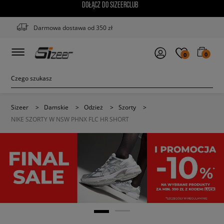
DOŁĄCZ DO SIZEERCLUB
Darmowa dostawa od 350 zł
0
0
Sizeer
>
Damskie
>
Odzież
>
Szorty
>
NIKE SZORTY W NSW PHNX FLC HR SHORT