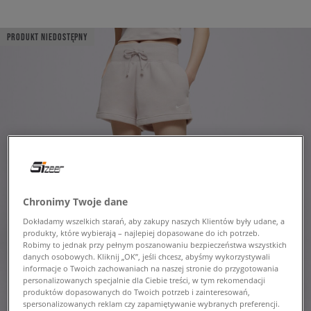
PRODUKT NIEDOSTĘPNY
Chronimy Twoje dane
Dokładamy wszelkich starań, aby zakupy naszych Klientów były udane, a
produkty, które wybierają – najlepiej dopasowane do ich potrzeb.
Robimy to jednak przy pełnym poszanowaniu bezpieczeństwa wszystkich
danych osobowych. Kliknij „OK”, jeśli chcesz, abyśmy wykorzystywali
informacje o Twoich zachowaniach na naszej stronie do przygotowania
personalizowanych specjalnie dla Ciebie treści, w tym rekomendacji
produktów dopasowanych do Twoich potrzeb i zainteresowań,
spersonalizowanych reklam czy zapamiętywanie wybranych preferencji.