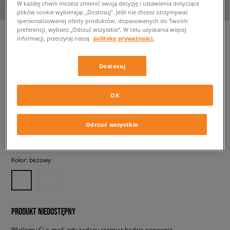
W każdej chwili możesz zmienić swoją decyzję i ustawienia dotyczące
plików cookie wybierając „Dostosuj”. Jeśli nie chcesz otrzymywać
spersonalizowanej oferty produktów, dopasowanych do Twoich
preferencji, wybierz „Odrzuć wszystkie”. W celu uzyskania więcej
informacji, przeczytaj naszą
politykę prywatności.
NIKE SZORTY W NSW PHNX
Dostosuj
FLC HR SHORT
damskie, szorty
OK
124,99 zł
z VAT
Odrzuć wszystkie
✛ 125 PKT. W
SIZEERCLUB
Kolor:
beżowy
PRODUKT NIEDOSTĘPNY
Wyślemy Ci e-mail, gdy żądany rozmiar będzie ponownie