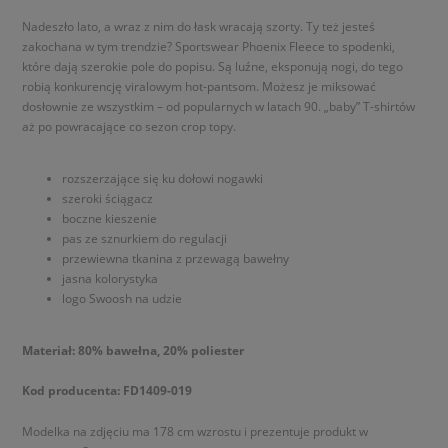
Nadeszło lato, a wraz z nim do łask wracają szorty. Ty też jesteś
zakochana w tym trendzie? Sportswear Phoenix Fleece to spodenki,
które dają szerokie pole do popisu. Są luźne, eksponują nogi, do tego
robią konkurencję viralowym hot-pantsom. Możesz je miksować
dosłownie ze wszystkim – od popularnych w latach 90. „baby” T-shirtów
aż po powracające co sezon crop topy.
rozszerzające się ku dołowi nogawki
szeroki ściągacz
boczne kieszenie
pas ze sznurkiem do regulacji
przewiewna tkanina z przewagą bawełny
jasna kolorystyka
logo Swoosh na udzie
Materiał: 80% bawełna, 20% poliester
Kod producenta: FD1409-019
Modelka na zdjęciu ma 178 cm wzrostu i prezentuje produkt w