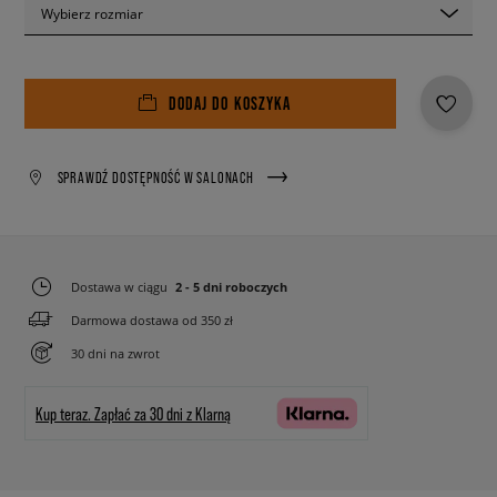
Wybierz rozmiar
DODAJ DO KOSZYKA
SPRAWDŹ DOSTĘPNOŚĆ W SALONACH
Dostawa w ciągu
2 - 5 dni roboczych
Darmowa dostawa od 350 zł
30 dni na zwrot
Kup teraz.
Zapłać za 30 dni z Klarną