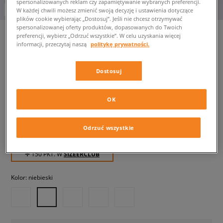
spersonalizowanych reklam czy zapamiętywanie wybranych preferencji.
-10% za min. 350 zł kod: LUCK
W każdej chwili możesz zmienić swoją decyzję i ustawienia dotyczące
plików cookie wybierając „Dostosuj”. Jeśli nie chcesz otrzymywać
spersonalizowanej oferty produktów, dopasowanych do Twoich
preferencji, wybierz „Odrzuć wszystkie”. W celu uzyskania więcej
informacji, przeczytaj naszą
politykę prywatności.
NIKE SWIM SZORTY NIKE
ESSENTIAL 5" SHORTS
Dostosuj
męskie, szorty
OK
149,99 zł
z VAT
169,99 zł
-12%
(najniższa cena z 30 dni przed obniżką)
Odrzuć wszystkie
169,99 zł
-12%
(Cena początkowa)
✛ 150 PKT. W
SIZEERCLUB
Kolor:
niebieski