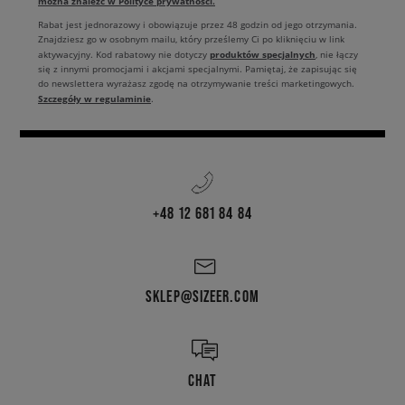
można znaleźć w Polityce prywatności.
Rabat jest jednorazowy i obowiązuje przez 48 godzin od jego otrzymania.
Znajdziesz go w osobnym mailu, który prześlemy Ci po kliknięciu w link
produktów specjalnych
aktywacyjny. Kod rabatowy nie dotyczy
, nie łączy
się z innymi promocjami i akcjami specjalnymi. Pamiętaj, że zapisując się
do newslettera wyrażasz zgodę na otrzymywanie treści marketingowych.
Szczegóły w regulaminie
.
+48 12 681 84 84
SKLEP@SIZEER.COM
CHAT