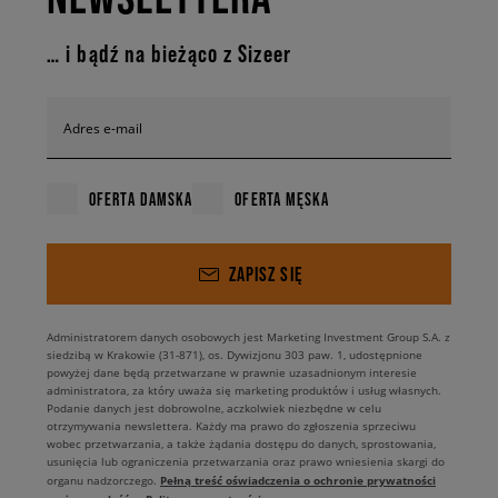
… i bądź na bieżąco z Sizeer
Adres e-mail
OFERTA DAMSKA
OFERTA MĘSKA
ZAPISZ SIĘ
Administratorem danych osobowych jest Marketing Investment Group S.A. z
siedzibą w Krakowie (31-871), os. Dywizjonu 303 paw. 1, udostępnione
powyżej dane będą przetwarzane w prawnie uzasadnionym interesie
administratora, za który uważa się marketing produktów i usług własnych.
Podanie danych jest dobrowolne, aczkolwiek niezbędne w celu
otrzymywania newslettera. Każdy ma prawo do zgłoszenia sprzeciwu
wobec przetwarzania, a także żądania dostępu do danych, sprostowania,
usunięcia lub ograniczenia przetwarzania oraz prawo wniesienia skargi do
Pełną treść oświadczenia o ochronie prywatności
organu nadzorczego.