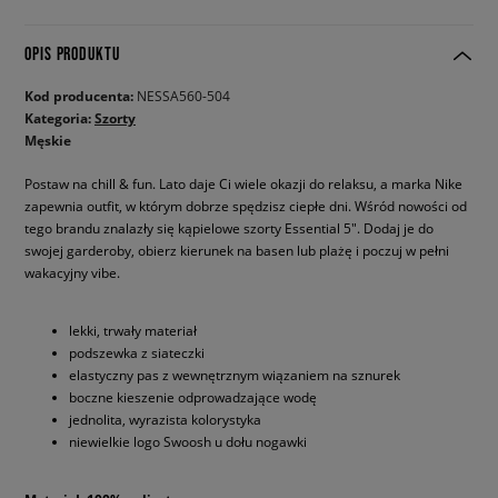
OPIS PRODUKTU
Kod producenta:
NESSA560-504
Kategoria:
Szorty
Męskie
Postaw na chill & fun. Lato daje Ci wiele okazji do relaksu, a marka Nike
zapewnia outfit, w którym dobrze spędzisz ciepłe dni. Wśród nowości od
tego brandu znalazły się kąpielowe szorty Essential 5". Dodaj je do
swojej garderoby, obierz kierunek na basen lub plażę i poczuj w pełni
wakacyjny vibe.
lekki, trwały materiał
podszewka z siateczki
elastyczny pas z wewnętrznym wiązaniem na sznurek
boczne kieszenie odprowadzające wodę
jednolita, wyrazista kolorystyka
niewielkie logo Swoosh u dołu nogawki