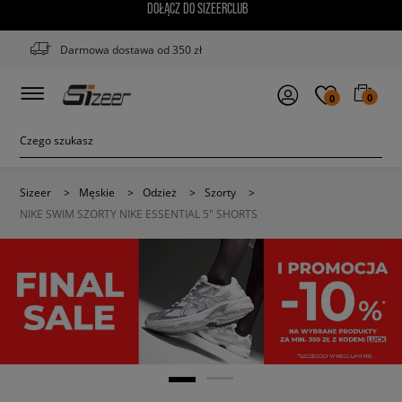
DOŁĄCZ DO SIZEERCLUB
Darmowa dostawa od 350 zł
0
0
Sizeer
>
Męskie
>
Odzież
>
Szorty
>
NIKE SWIM SZORTY NIKE ESSENTIAL 5" SHORTS