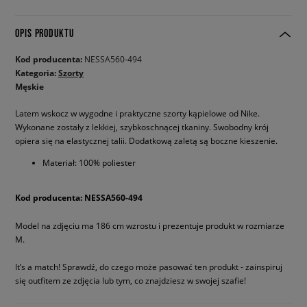
OPIS PRODUKTU
Kod producenta:
NESSA560-494
Kategoria:
Szorty
Męskie
Latem wskocz w wygodne i praktyczne szorty kąpielowe od Nike.
Wykonane zostały z lekkiej, szybkoschnącej tkaniny. Swobodny krój
opiera się na elastycznej talii. Dodatkową zaletą są boczne kieszenie.
Materiał: 100% poliester
Kod producenta: NESSA560-494
Model na zdjęciu ma 186 cm wzrostu i prezentuje produkt w rozmiarze
M.
It’s a match! Sprawdź, do czego może pasować ten produkt - zainspiruj
się outfitem ze zdjęcia lub tym, co znajdziesz w swojej szafie!