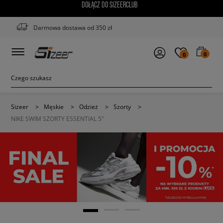
DOŁĄCZ DO SIZEERCLUB
Darmowa dostawa od 350 zł
0
0
Sizeer
>
Męskie
>
Odzież
>
Szorty
>
NIKE SWIM SZORTY ESSENTIAL 5"