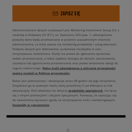
ZAPISZ SIĘ
Administratorem danych osobowych jest Marketing Investment Group S.A. z
siedzibą w Krakowie (31-871), os. Dywizjonu 303 paw. 1, udostępnione
powyżej dane będą przetwarzane w prawnie uzasadnionym interesie
administratora, za który uważa się marketing produktów i usług własnych.
Podanie danych jest dobrowolne, aczkolwiek niezbędne w celu
otrzymywania newslettera. Każdy ma prawo do zgłoszenia sprzeciwu
wobec przetwarzania, a także żądania dostępu do danych, sprostowania,
usunięcia lub ograniczenia przetwarzania oraz prawo wniesienia skargi do
Pełną treść oświadczenia o ochronie prywatności
organu nadzorczego.
można znaleźć w Polityce prywatności.
Rabat jest jednorazowy i obowiązuje przez 48 godzin od jego otrzymania.
Znajdziesz go w osobnym mailu, który prześlemy Ci po kliknięciu w link
produktów specjalnych
aktywacyjny. Kod rabatowy nie dotyczy
, nie łączy
się z innymi promocjami i akcjami specjalnymi. Pamiętaj, że zapisując się
do newslettera wyrażasz zgodę na otrzymywanie treści marketingowych.
Szczegóły w regulaminie
.