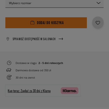
Wybierz rozmiar
DODAJ DO KOSZYKA
SPRAWDŹ DOSTĘPNOŚĆ W SALONACH
Dostawa w ciągu
2 - 5 dni roboczych
Darmowa dostawa od 350 zł
30 dni na zwrot
Kup teraz.
Zapłać za 30 dni z Klarną