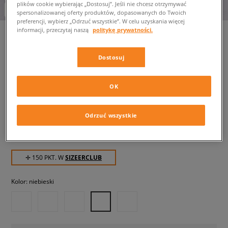
plików cookie wybierając „Dostosuj”. Jeśli nie chcesz otrzymywać
-10% za min. 350 zł kod: LUCK
spersonalizowanej oferty produktów, dopasowanych do Twoich
preferencji, wybierz „Odrzuć wszystkie”. W celu uzyskania więcej
informacji, przeczytaj naszą
politykę prywatności.
Dostosuj
NIKE SWIM SZORTY
ESSENTIAL 5"
męskie, szorty
OK
149,99 zł
z VAT
Odrzuć wszystkie
169,99 zł
-12%
(najniższa cena z 30 dni przed obniżką)
169,99 zł
-12%
(Cena początkowa)
✛ 150 PKT. W
SIZEERCLUB
Kolor:
niebieski