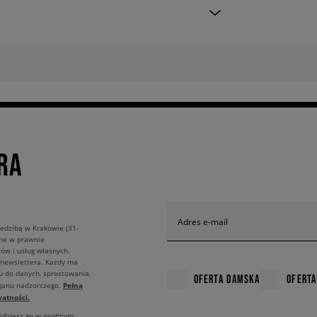
RA
Adres e-mail
edzibą w Krakowie (31-
ane w prawnie
ów i usług własnych.
 newslettera. Każdy ma
u do danych, sprostowania,
OFERTA DAMSKA
OFERTA
Pełną
rganu nadzorczego.
atności.
ajdziesz go w osobnym