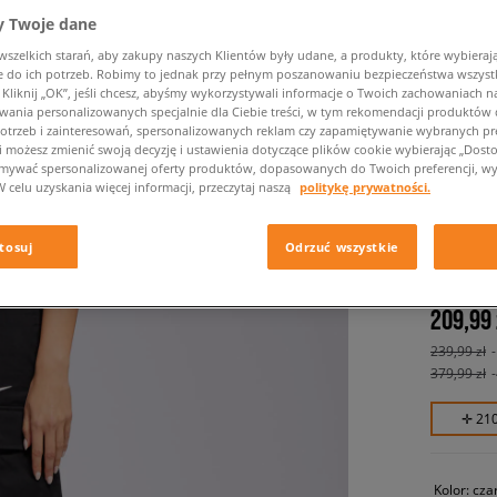
 Twoje dane
zelkich starań, aby zakupy naszych Klientów były udane, a produkty, które wybierają 
do ich potrzeb. Robimy to jednak przy pełnym poszanowaniu bezpieczeństwa wszyst
liknij „OK”, jeśli chcesz, abyśmy wykorzystywali informacje o Twoich zachowaniach na
wania personalizowanych specjalnie dla Ciebie treści, w tym rekomendacji produktó
otrzeb i zainteresowań, spersonalizowanych reklam czy zapamiętywanie wybranych pre
i możesz zmienić swoją decyzję i ustawienia dotyczące plików cookie wybierając „Dostosu
ymywać spersonalizowanej oferty produktów, dopasowanych do Twoich preferencji, wy
W celu uzyskania więcej informacji, przeczytaj naszą
politykę prywatności.
NIKE S
STD CR
damskie, 
tosuj
Odrzuć wszystkie
209,99 
239,99 zł
379,99 zł
✛ 21
Kolor:
cza