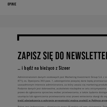
OPINIE
ZAPISZ SIĘ DO NEWSLETTE
… i bądź na bieżąco z Sizeer
Administratorem danych osobowych jest Marketing Investment Group S.A. z si
871), os. Dywizjonu 303 paw. 1, udostępnione powyżej dane będą przetwarz
uzasadnionym interesie administratora, za który uważa się marketing produkt
Podanie danych jest dobrowolne, aczkolwiek niezbędne w celu otrzymywania
prawo do zgłoszenia sprzeciwu wobec przetwarzania, a także żądania dostęp
usunięcia lub ograniczenia przetwarzania oraz prawo wniesienia skargi do o
treść oświadczenia o ochronie prywatności można znaleźć w Polityce pryw
Rabat jest jednorazowy i obowiązuje przez 48 godzin od jego otrzymania. Zn