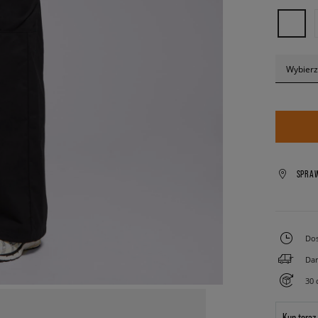
Wybierz
SPRA
Dos
Dar
30 
Kup teraz.