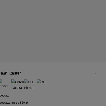
STAWY I ZWROTY
 dostaw
stawa już od 350 zł!