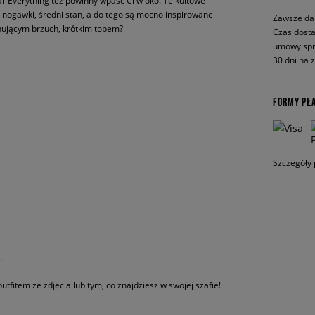
ar Everything też powinny wpaść Ci w oko. Te kultowe
e nogawki, średni stan, a do tego są mocno inspirowane
Zawsze da
onującym brzuch, krótkim topem?
Czas dosta
umowy spr
30 dni na 
FORMY PŁ
Szczegóły 
.
utfitem ze zdjęcia lub tym, co znajdziesz w swojej szafie!