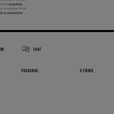
produktów
dotyczy
j, że zapisując się do
óły w regulaminie
.
COM
CHAT
PORADNIKI
O FIRMIE