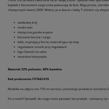
Trend Y2K na dobre zakorzenił się w Twojej szafie? Spodnie Nike Sportswe
bojówki z kieszeniami cargo znów powracają do łask. Mają proste, szeroki
chaotycznymi latami 2000. Widzisz je w duecie z baby T-shirtem czy eksp
swobodny krój
średni stan
elastyczna gumka w pasie
kieszenie boczne i cargo
lekki, trzymający formę materiał typu rip-stop
regulowane sznurki przy nogawkach
logo Swoosh na udzie
neutralna kolorystyka
Materiał: 52% poliester, 48% bawełna
Kod producenta: FV7643-010
Modelka na zdjęciu ma 179 cm wzrostu i prezentuje produkt w rozmiarze S
It’s a match! Sprawdź, do czego może pasować ten produkt - zainspiruj się o