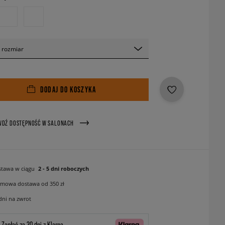
 rozmiar
DODAJ DO KOSZYKA
WDŹ DOSTĘPNOŚĆ W SALONACH
tawa w ciągu
2 - 5 dni roboczych
mowa dostawa od 350 zł
dni na zwrot
Zapłać za 30 dni z Klarną