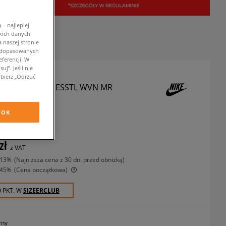
– najlepiej
kich danych
 naszej stronie
w dopasowanych
ferencji. W
j”. Jeśli nie
bierz „Odrzuć
PODNIE W NSW ESSTL WVN MR
GO PT
spodnie
OK
zł
z VAT
-13%
(najniższa cena z 30 dni przed obniżką)
-45%
(Cena początkowa)
0 PKT. W
SIZEERCLUB
rny