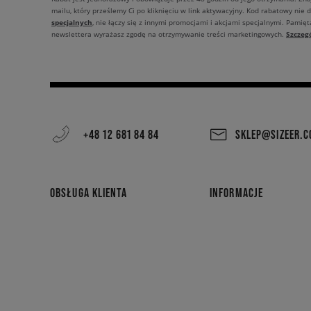
mailu, który prześlemy Ci po kliknięciu w link aktywacyjny. Kod rabatowy nie 
specjalnych
, nie łączy się z innymi promocjami i akcjami specjalnymi. Pamięta
Szczeg
newslettera wyrażasz zgodę na otrzymywanie treści marketingowych.
+48 12 681 84 84
SKLEP@SIZEER.
OBSŁUGA KLIENTA
INFORMACJE