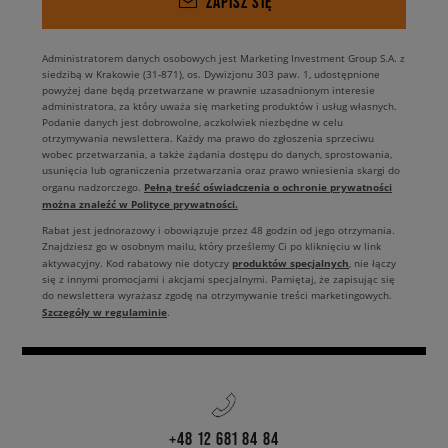
ZAPISZ SIĘ
Administratorem danych osobowych jest Marketing Investment Group S.A. z
siedzibą w Krakowie (31-871), os. Dywizjonu 303 paw. 1, udostępnione
powyżej dane będą przetwarzane w prawnie uzasadnionym interesie
administratora, za który uważa się marketing produktów i usług własnych.
Podanie danych jest dobrowolne, aczkolwiek niezbędne w celu
otrzymywania newslettera. Każdy ma prawo do zgłoszenia sprzeciwu
wobec przetwarzania, a także żądania dostępu do danych, sprostowania,
usunięcia lub ograniczenia przetwarzania oraz prawo wniesienia skargi do
Pełną treść oświadczenia o ochronie prywatności
organu nadzorczego.
można znaleźć w Polityce prywatności.
Rabat jest jednorazowy i obowiązuje przez 48 godzin od jego otrzymania.
Znajdziesz go w osobnym mailu, który prześlemy Ci po kliknięciu w link
produktów specjalnych
aktywacyjny. Kod rabatowy nie dotyczy
, nie łączy
się z innymi promocjami i akcjami specjalnymi. Pamiętaj, że zapisując się
do newslettera wyrażasz zgodę na otrzymywanie treści marketingowych.
Szczegóły w regulaminie
.
+48 12 681 84 84