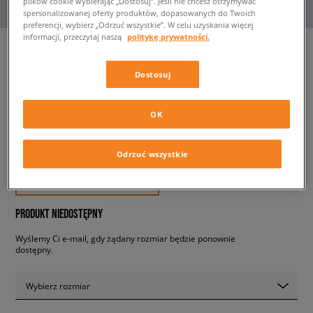
plików cookie wybierając „Dostosuj”. Jeśli nie chcesz otrzymywać
spersonalizowanej oferty produktów, dopasowanych do Twoich
preferencji, wybierz „Odrzuć wszystkie”. W celu uzyskania więcej
informacji, przeczytaj naszą
politykę prywatności.
Dostosuj
NIKE SPODNIE SPORTSWEAR
CLUB FLEECE CARGO
męskie, spodnie
OK
189,99 zł
Odrzuć wszystkie
z VAT
✛ 190 PKT. W
SIZEERCLUB
PRODUKT NIEDOSTĘPNY
Wyślemy Ci e-mail, gdy żądany rozmiar będzie ponownie
dostępny.
Wybierz rozmiar