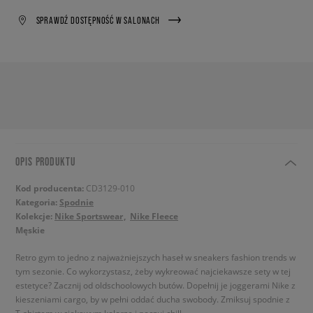
SPRAWDŹ DOSTĘPNOŚĆ W SALONACH
OPIS PRODUKTU
Kod producenta:
CD3129-010
Kategoria:
Spodnie
Kolekcje:
Nike Sportswear
Nike Fleece
Męskie
Retro gym to jedno z najważniejszych haseł w sneakers fashion trends w
tym sezonie. Co wykorzystasz, żeby wykreować najciekawsze sety w tej
estetyce? Zacznij od oldschoolowych butów. Dopełnij je joggerami Nike z
kieszeniami cargo, by w pełni oddać ducha swobody. Zmiksuj spodnie z