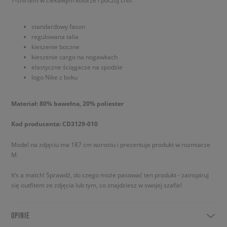
T-shirtem w ciekawym kolorze i poczuj chill.
standardowy fason
regulowana talia
kieszenie boczne
kieszenie cargo na nogawkach
elastyczne ściągacze na spodzie
logo Nike z boku
Materiał: 80% bawełna, 20% poliester
Kod producenta: CD3129-010
Model na zdjęciu ma 187 cm wzrostu i prezentuje produkt w rozmiarze
M.
It’s a match! Sprawdź, do czego może pasować ten produkt - zainspiruj
się outfitem ze zdjęcia lub tym, co znajdziesz w swojej szafie!
OPINIE