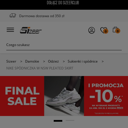
DOŁĄCZ DO SIZEERCLUB
Darmowa dostawa od 350 zł
0
0
Sizeer
>
Damskie
>
Odzież
>
Sukienki i spódnice
>
NIKE SPÓDNICZKA W NSW PLEATED SKIRT