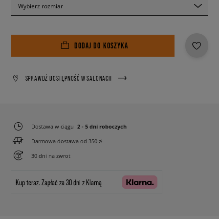
Wybierz rozmiar
DODAJ DO KOSZYKA
SPRAWDŹ DOSTĘPNOŚĆ W SALONACH
Dostawa w ciągu
2 - 5 dni roboczych
Darmowa dostawa od 350 zł
30 dni na zwrot
Kup teraz.
Zapłać za 30 dni z Klarną