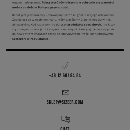
Pełną treść oświadczenia o ochronie prywatności
organu nadzorczego.
można znaleźć w Polityce prywatności.
Rabat jest jednorazowy i obowiązuje przez 48 godzin od jego otrzymania.
Znajdziesz go w osobnym mailu, który prześlemy Ci po kliknięciu w link
produktów specjalnych
aktywacyjny. Kod rabatowy nie dotyczy
, nie łączy
się z innymi promocjami i akcjami specjalnymi. Pamiętaj, że zapisując się
do newslettera wyrażasz zgodę na otrzymywanie treści marketingowych.
Szczegóły w regulaminie
.
+48 12 681 84 84
SKLEP@SIZEER.COM
CHAT