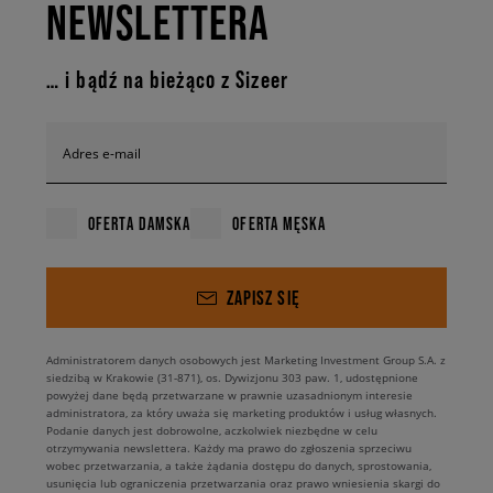
NEWSLETTERA
… i bądź na bieżąco z Sizeer
Adres e-mail
OFERTA DAMSKA
OFERTA MĘSKA
ZAPISZ SIĘ
Administratorem danych osobowych jest Marketing Investment Group S.A. z
siedzibą w Krakowie (31-871), os. Dywizjonu 303 paw. 1, udostępnione
powyżej dane będą przetwarzane w prawnie uzasadnionym interesie
administratora, za który uważa się marketing produktów i usług własnych.
Podanie danych jest dobrowolne, aczkolwiek niezbędne w celu
otrzymywania newslettera. Każdy ma prawo do zgłoszenia sprzeciwu
wobec przetwarzania, a także żądania dostępu do danych, sprostowania,
usunięcia lub ograniczenia przetwarzania oraz prawo wniesienia skargi do