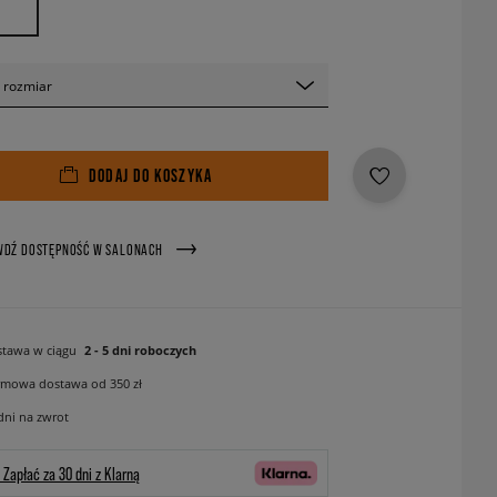
 rozmiar
DODAJ DO KOSZYKA
WDŹ DOSTĘPNOŚĆ W SALONACH
tawa w ciągu
2 - 5 dni roboczych
mowa dostawa od 350 zł
dni na zwrot
Zapłać za 30 dni z Klarną