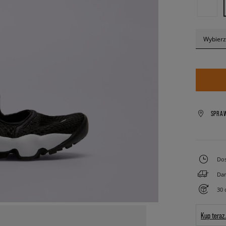
Wybierz
SPRA
Dos
Dar
30 
Kup teraz.