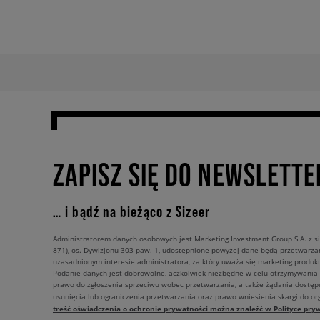
ZAPISZ SIĘ DO NEWSLETTE
… i bądź na bieżąco z Sizeer
Administratorem danych osobowych jest Marketing Investment Group S.A. z si
871), os. Dywizjonu 303 paw. 1, udostępnione powyżej dane będą przetwarz
uzasadnionym interesie administratora, za który uważa się marketing produkt
Podanie danych jest dobrowolne, aczkolwiek niezbędne w celu otrzymywania
prawo do zgłoszenia sprzeciwu wobec przetwarzania, a także żądania dostęp
usunięcia lub ograniczenia przetwarzania oraz prawo wniesienia skargi do o
treść oświadczenia o ochronie prywatności można znaleźć w Polityce pryw