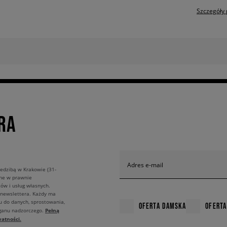
Szczegóły 
RA
Adres e-mail
edzibą w Krakowie (31-
ane w prawnie
ów i usług własnych.
 newslettera. Każdy ma
u do danych, sprostowania,
OFERTA DAMSKA
OFERTA
Pełną
rganu nadzorczego.
atności.