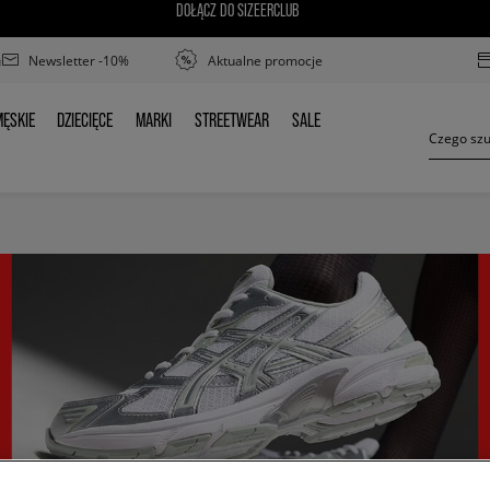
DOŁĄCZ DO SIZEERCLUB
Newsletter -10%
Aktualne promocje
ĘSKIE
DZIECIĘCE
MARKI
STREETWEAR
SALE
MĘSKIE
DZIECIĘCE
MARKI
STREETWEAR
SALE