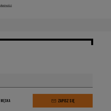
płatności
ZAPISZ SIĘ
 MĘSKA