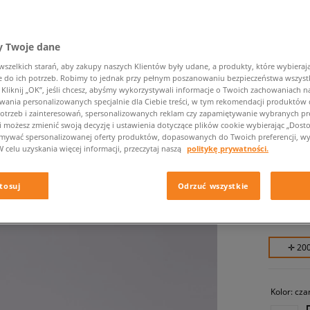
 Twoje dane
zelkich starań, aby zakupy naszych Klientów były udane, a produkty, które wybierają 
do ich potrzeb. Robimy to jednak przy pełnym poszanowaniu bezpieczeństwa wszyst
liknij „OK”, jeśli chcesz, abyśmy wykorzystywali informacje o Twoich zachowaniach na
wania personalizowanych specjalnie dla Ciebie treści, w tym rekomendacji produktó
otrzeb i zainteresowań, spersonalizowanych reklam czy zapamiętywanie wybranych pre
NIKE RI
i możesz zmienić swoją decyzję i ustawienia dotyczące plików cookie wybierając „Dostosu
ymywać spersonalizowanej oferty produktów, dopasowanych do Twoich preferencji, wy
dziecięce,
W celu uzyskania więcej informacji, przeczytaj naszą
politykę prywatności.
199,99 
tosuj
Odrzuć wszystkie
229,99 zł
349,99 zł
✛ 20
Kolor:
cza