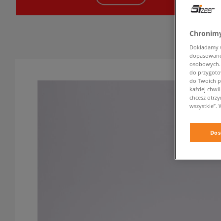
Chronimy
Dokładamy ws
dopasowane 
osobowych. K
do przygoto
do Twoich p
każdej chwil
chcesz otrz
wszystkie”. 
Dos