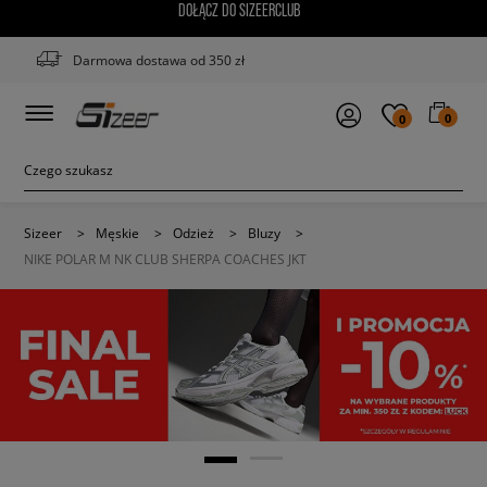
DOŁĄCZ DO SIZEERCLUB
Darmowa dostawa od 350 zł
0
0
Sizeer
>
Męskie
>
Odzież
>
Bluzy
>
NIKE POLAR M NK CLUB SHERPA COACHES JKT