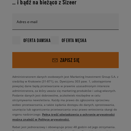
… i bądź na bieżąco z Sizeer
Adres e-mail
OFERTA DAMSKA
OFERTA MĘSKA
ZAPISZ SIĘ
Administratorem danych osobowych jest Marketing Investment Group S.A. z
siedzibą w Krakowie (31-871), os. Dywizjonu 303 paw. 1, udostępnione
powyżej dane będą przetwarzane w prawnie uzasadnionym interesie
administratora, za który uważa się marketing produktów i usług własnych.
Podanie danych jest dobrowolne, aczkolwiek niezbędne w celu
otrzymywania newslettera. Każdy ma prawo do zgłoszenia sprzeciwu
wobec przetwarzania, a także żądania dostępu do danych, sprostowania,
usunięcia lub ograniczenia przetwarzania oraz prawo wniesienia skargi do
Pełną treść oświadczenia o ochronie prywatności
organu nadzorczego.
można znaleźć w Polityce prywatności.
Rabat jest jednorazowy i obowiązuje przez 48 godzin od jego otrzymania.