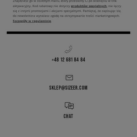
Znajdziesz go w osobnym mailu, który prześlemy Ci po kliknięciu w link
produktów specjalnych
aktywacyjny. Kod rabatowy nie dotyczy
, nie łączy
się z innymi promocjami i akcjami specjalnymi. Pamiętaj, że zapisując się
do newslettera wyrażasz zgodę na otrzymywanie treści marketingowych.
Szczegóły w regulaminie
.
+48 12 681 84 84
SKLEP@SIZEER.COM
CHAT