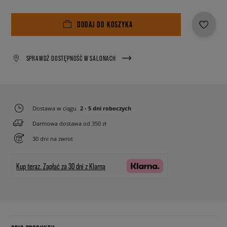
DODAJ DO KOSZYKA
SPRAWDŹ DOSTĘPNOŚĆ W SALONACH
Dostawa w ciągu
2 - 5 dni roboczych
Darmowa dostawa od 350 zł
30 dni na zwrot
Kup teraz.
Zapłać za 30 dni z Klarną