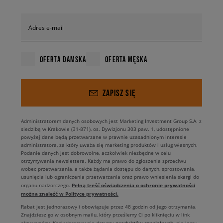
Adres e-mail
OFERTA DAMSKA
OFERTA MĘSKA
ZAPISZ SIĘ
Administratorem danych osobowych jest Marketing Investment Group S.A. z
siedzibą w Krakowie (31-871), os. Dywizjonu 303 paw. 1, udostępnione
powyżej dane będą przetwarzane w prawnie uzasadnionym interesie
administratora, za który uważa się marketing produktów i usług własnych.
Podanie danych jest dobrowolne, aczkolwiek niezbędne w celu
otrzymywania newslettera. Każdy ma prawo do zgłoszenia sprzeciwu
wobec przetwarzania, a także żądania dostępu do danych, sprostowania,
usunięcia lub ograniczenia przetwarzania oraz prawo wniesienia skargi do
Pełną treść oświadczenia o ochronie prywatności
organu nadzorczego.
można znaleźć w Polityce prywatności.
Rabat jest jednorazowy i obowiązuje przez 48 godzin od jego otrzymania.
Znajdziesz go w osobnym mailu, który prześlemy Ci po kliknięciu w link