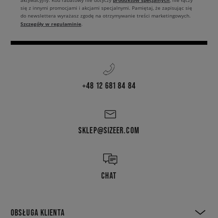
produktów specjalnych
aktywacyjny. Kod rabatowy nie dotyczy
, nie łączy
się z innymi promocjami i akcjami specjalnymi. Pamiętaj, że zapisując się
do newslettera wyrażasz zgodę na otrzymywanie treści marketingowych.
Szczegóły w regulaminie
.
+48 12 681 84 84
SKLEP@SIZEER.COM
CHAT
OBSŁUGA KLIENTA