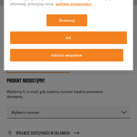
informacji, przeczytaj naszą
politykę prywatności.
Dostosuj
NIKE P-6000
męskie, sneakersy
OK
359,99 zł
Odrzuć wszystkie
z VAT
✛ 360 PKT. W
SIZEERCLUB
PRODUKT NIEDOSTĘPNY
Wyślemy Ci e-mail, gdy żądany rozmiar będzie ponownie
dostępny.
Wybierz rozmiar
SPRAWDŹ DOSTĘPNOŚĆ W SALONACH