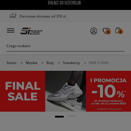
DOŁĄCZ DO SIZEERCLUB
Darmowa dostawa od 350 zł
0
0
Sizeer
>
Męskie
>
Buty
>
Sneakersy
>
NIKE P-6000