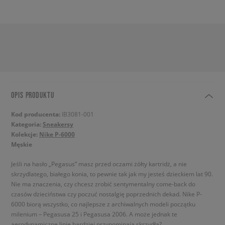
OPIS PRODUKTU
Kod producenta:
IB3081-001
Kategoria:
Sneakersy
Kolekcje:
Nike P-6000
Męskie
Jeśli na hasło „Pegasus” masz przed oczami żółty kartridż, a nie
skrzydlatego, białego konia, to pewnie tak jak my jesteś dzieckiem lat 90.
Nie ma znaczenia, czy chcesz zrobić sentymentalny come-back do
czasów dzieciństwa czy poczuć nostalgię poprzednich dekad. Nike P-
6000 biorą wszystko, co najlepsze z archiwalnych modeli początku
milenium – Pegasusa 25 i Pegasusa 2006. A może jednak te
aerodynamiczne linie bardziej przypominają skrzydła?